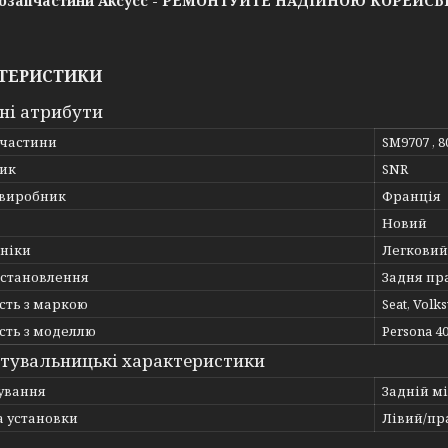
озапчастини Аксусс - РЕМОНТУЙТЕ НАДІЙНОЮ КОРЕЙС
ТЕРИСТИКИ
ні атрибути
пчастини
SM9707 , 8
ик
SNR
 виробник
Франція
Новий
хніки
Легковий
встановлення
Задня пр
сть з маркою
Seat, Volk
сть з моделлю
Persona 400
тувальницькі характеристики
ування
Задній мі
а установки
Лівий/пр