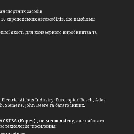
анспортних засобів
 10 європейських автомобілів, що найбільш
щої якості для конвеєрного виробництва та
lectric, Airbus Industry, Eurocopter, Bosch, Atlas
b, Siemens, John Deere та багато інших.
ACSUSS (Корея) ,
не менш якісну
, але набагато
ям технологій "посилення"
кому відео: