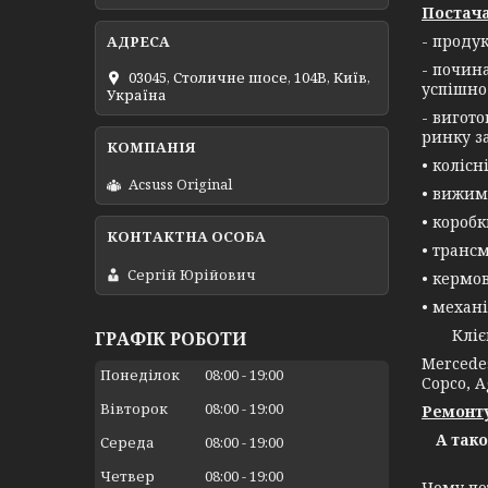
Постача
- проду
- почин
03045, Столичне шосе, 104B, Київ,
успішно
Україна
- вигот
ринку з
• колісн
Acsuss Original
• вижим
• короб
• трансм
Сергій Юрійович
• кермо
• механі
Клієнта
ГРАФІК РОБОТИ
Mercedes
Понеділок
08:00
19:00
Copco, A
Вівторок
08:00
19:00
Ремонту
А так
Середа
08:00
19:00
Четвер
08:00
19:00
Чому по