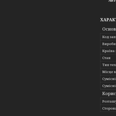
Авт
ХАРАК
Основ
Код за
Виробн
Країна
Стан
Тип те
Місце 
Сумісні
Сумісні
Корис
Розташ
Сторон