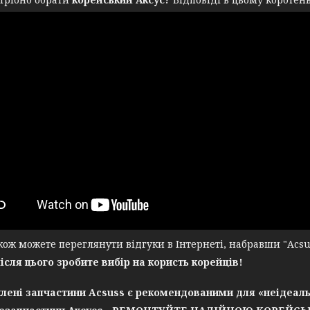
ж можете переглянути відгуки в Інтернеті, набравши "Acsuss
після цього зробите вибір на користь корейців!
лені запчастини Acsuss є рекомендованими для «неідеаль