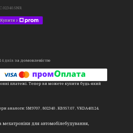
C.02340.SNR
Купити з
14 днів
за домовленістю
онні платежі. Тепер ви можете купити будь-який
и аналоги: SM9707 , 802340 , KB957.07 , VKDA40124.
а мехатроніки для автомобілебудування,