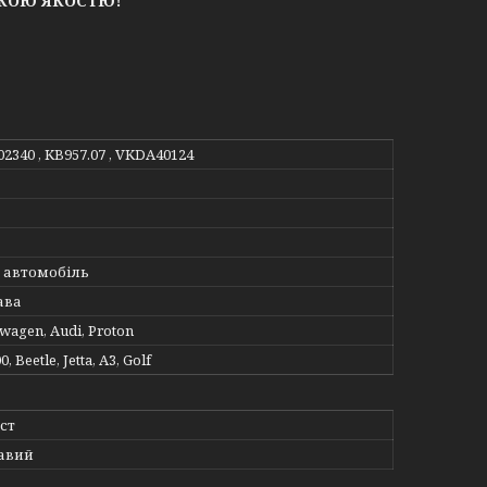
ЬКОЮ ЯКОСТЮ!
02340 , KB957.07 , VKDA40124
 автомобіль
ава
swagen, Audi, Proton
, Beetle, Jetta, A3, Golf
ст
авий