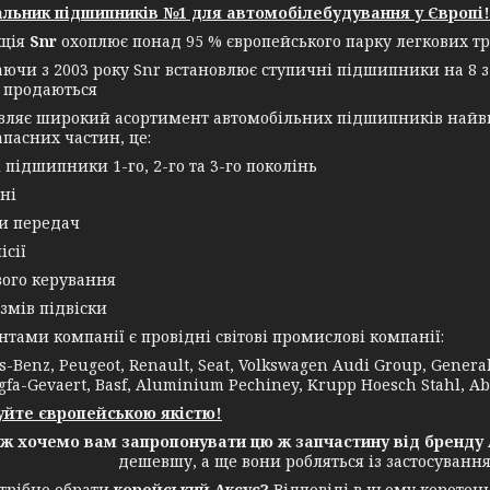
льник підшипників №1 для автомобілебудування у Європі!
кція
Snr
охоплює понад 95 % європейського парку легкових тр
аючи з 2003 року Snr встановлює ступичні підшипники на 8 з
 продаються
овляє широкий асортимент автомобільних підшипників найви
апасних частин, це:
і підшипники 1-го, 2-го та 3-го поколінь
ні
ки передач
ісії
вого керування
змів підвіски
ми компанії є провідні світові промислові компанії:
-Benz, Peugeot, Renault, Seat, Volkswagen Audi Group, General E
gfa-Gevaert, Basf, Aluminium Pechiney, Krupp Hoesch Stahl, Ab
йте європейською якістю!
ож хочемо вам запропонувати цю ж запчастину від бренду 
дешевшу, а ще вони робляться із застосуванн
трібно обрати
корейський Аксус?
Відповіді в цьому коротень