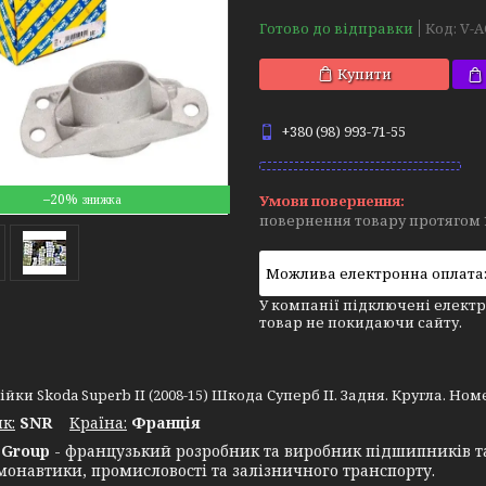
Готово до відправки
Код:
V-A
Купити
+380 (98) 993-71-55
–20%
повернення товару протягом 
У компанії підключені електр
товар не покидаючи сайту.
йки Skoda Superb II (2008-15) Шкода Суперб II. Задня. Кругла. Номер
к:
SNR
Крaїна:
Франція
Group
- французький розробник та виробник підшипників т
монавтики, промисловості та залізничного транспорту.