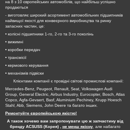
на 8 з 10 європейських автомобілів, що найбільш успішно
продаються
- виготовляє широкий асортимент автомобільних підшипників
найвищої якості для конвеєрного виробництва та ринку
запасних частин, це:
• колісні підшипники 1-го, 2-го та 3-го поколінь
• вижимні
• коробки передач
• трансмісії
• кермового керування
• механізмів підвіски
Клієнтами компанії є провідні світові промислові компанії:
Mercedes-Benz, Peugeot, Renault, Seat, Volkswagen Audi
Group, General Electric, Airbus Industry, Eurocopter, Bosch, Atlas
Copco, Agfa-Gevaert, Basf, Aluminium Pechiney, Krupp Hoesch
Stahl, Abb, Siemens, John Deere та багато інших.
Ремонтуйте європейською якістю!
А також хочемо вам запропонувати цю ж запчастину від
бренду ACSUSS (Корея) ,
не менш якісну
, але набагато