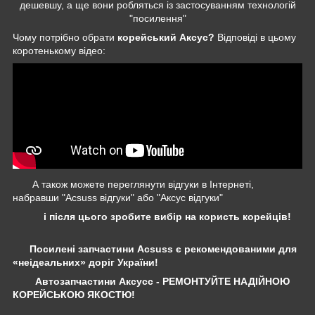
дешевшу, а ще вони робляться із застосуванням технологій
"посилення"
Чому потрібно обрати
корейський Аксус?
Відповіді в цьому
коротенькому відео:
А також можете переглянути відгуки в Інтернеті,
набравши "Acsuss відгуки" або "Аксус відгуки"
і після цього зробите вибір на користь корейців!
Посилені запчастини Acsuss є рекомендованими для
«неідеальних» доріг України!
Автозапчастини Аксусс - РЕМОНТУЙТЕ НАДІЙНОЮ
КОРЕЙСЬКОЮ ЯКОСТЮ!