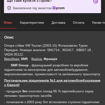
Що таке купити з Пром?
Замовлення під захистом
Опис
Характеристики
Доставка
Оплата
Умови п
Опис
Опора стійки VW Touran (2003-15) Фольксваген Туран.
Передня. Номери аналоги: SM1714 , 802417 , KB657.18 ,
VKDA 35122.
Виробник:
SNR
Крaїна:
Франція
SNR Group
- французький розробник та виробник
підшипників та мехатроніки для автомобілебудування,
аерокосмонавтики, промисловості та залізничного транспорту.
Постачальник підшипників №1 для автомобілебудування
у Європі!
- продукція
Snr
охоплює понад 95 % європейського парку
легкових транспортних засобів
- починаючи з 2003 року Snr встановлює ступичні підшипники