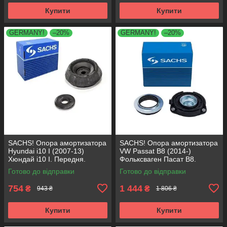
Купити
Купити
GERMANY!
–20%
GERMANY!
–20%
SACHS! Опора амортизатора
SACHS! Опора амортизатора
Hyundai i10 I (2007-13)
VW Passat B8 (2014-)
Хюндай i10 I. Передня.
Фольксваген Пасат B8.
SM5818 , 801063 , KB689.27 ,
Передня. 803024 , KB657.27 ,
Готово до відправки
Готово до відправки
VKDA88511
VKDA35167
754
1 444
₴
₴
943 ₴
1 806 ₴
Купити
Купити