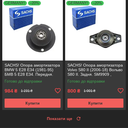
GERMANY!
–20%
GERMANY!
–20%
SACHS! Опора амортизатора
SACHS! Опора амортизатора
BMW 5 E28 E34 (1981-95)
Volvo S80 II (2006-18) Вольво
БМВ 5 Е28 Е34. Передня.
S80 II. Задня. SM9909 ,
SM1000 , 803151 , KB650.00 ,
802416 , KB952.10 ,
Готово до відправки
Готово до відправки
VKDC35801
VKDA40436
984
800
₴
₴
1 231 ₴
1 001 ₴
Купити
Купити
Показати ще