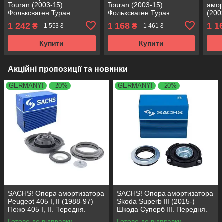
Touran (2003-15)
Touran (2003-15)
амор
Фольксваген Туран.
Фольксваген Туран.
(200
Передня. SM1714 ,
Передня. SM1714 ,
Тура
1 242
1 168
1 1
₴
₴
1 553 ₴
1 461 ₴
802417 , KB657.18 , VKDA
802417 , KB657.18 , VKDA
8024
35122
35122
351
Купити
Купити
Акційні пропозиції та новинки
GERMANY!
–20%
GERMANY!
–20%
SACHS! Опора амортизатора
SACHS! Опора амортизатора
Peugeot 405 I, II (1988-97)
Skoda Superb III (2015-)
Пежо 405 I, II. Передня.
Шкода Суперб III. Передня.
SM1553 , 803023 , KB659.36 ,
803024 , KB657.27 ,
Готово до відправки
Готово до відправки