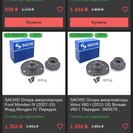
VKDA35336
VKDA35167
938
1 444
₴
₴
1 173 ₴
1 806 ₴
Купити
Купити
GERMANY!
–20%
GERMANY!
–20%
SACHS! Опора амортизатора
SACHS! Опора амортизатора
Ford Mondeo IV (2007-15)
Volvo V60 I (2010-18) Вольво
Форд Мондео IV. Передня.
V60 I. Передня. SM5676 ,
SM5676 , 803053 , KB652.30
803053 , KB652.30
Готово до відправки
Готово до відправки
1 352
1 352
₴
₴
1 691 ₴
1 691 ₴