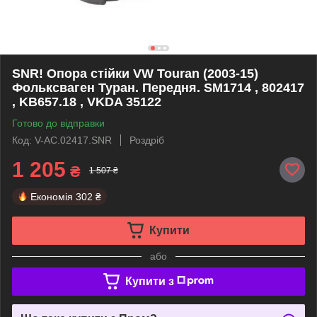
SNR! Опора стійки VW Touran (2003-15)
Фольксваген Туран. Передня. SM1714 , 802417
, KB657.18 , VKDA 35122
Готово до відправки
Код: V-AC.02417.SNR
Роздріб
1 205
₴
1 507 ₴
Економія
302 ₴
Купити
або
Купити з