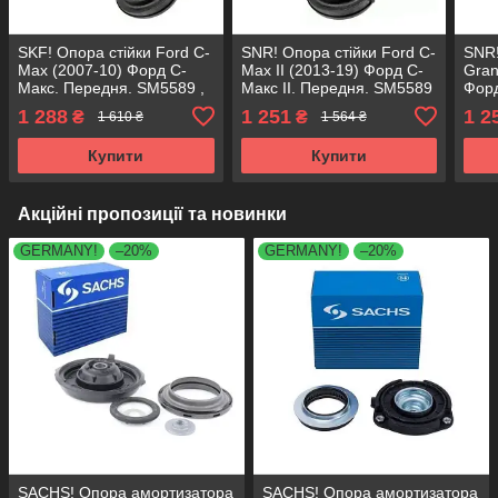
SKF! Опора стійки Ford C-
SNR! Опора стійки Ford C-
SNR!
Max (2007-10) Форд С-
Max II (2013-19) Форд С-
Gran
Макс. Передня. SM5589 ,
Макс II. Передня. SM5589
Форд
802460 , KB652.13 ,
, 802460 , KB652.13 ,
Пере
1 288
1 251
1 2
₴
₴
1 610 ₴
1 564 ₴
VKDA35426
VKDA35426
8024
VKD
Купити
Купити
Акційні пропозиції та новинки
GERMANY!
–20%
GERMANY!
–20%
SACHS! Опора амортизатора
SACHS! Опора амортизатора