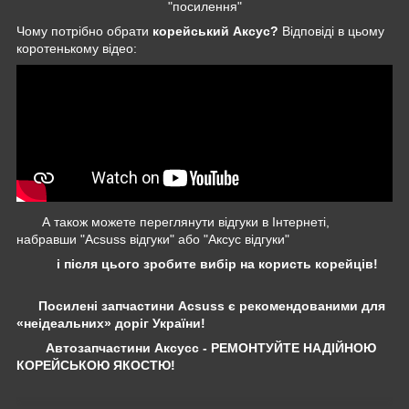
"посилення"
Чому потрібно обрати
корейський Аксус?
Відповіді в цьому
коротенькому відео:
А також можете переглянути відгуки в Інтернеті,
набравши "Acsuss відгуки" або "Аксус відгуки"
і після цього зробите вибір на користь корейців!
Посилені запчастини Acsuss є рекомендованими для
«неідеальних» доріг України!
Автозапчастини Аксусс - РЕМОНТУЙТЕ НАДІЙНОЮ
КОРЕЙСЬКОЮ ЯКОСТЮ!