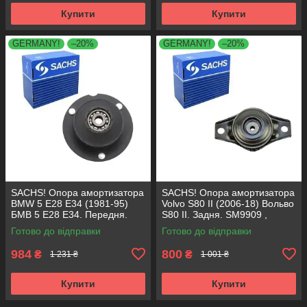
Купити
Купити
GERMANY!
–20%
GERMANY!
–20%
SACHS! Опора амортизатора
SACHS! Опора амортизатора
BMW 5 E28 E34 (1981-95)
Volvo S80 II (2006-18) Вольво
БМВ 5 Е28 Е34. Передня.
S80 II. Задня. SM9909 ,
SM1000 , 803151 , KB650.00 ,
802416 , KB952.10 ,
Готово до відправки
Готово до відправки
VKDC35801
VKDA40436
984
800
₴
₴
1 231 ₴
1 001 ₴
Купити
Купити