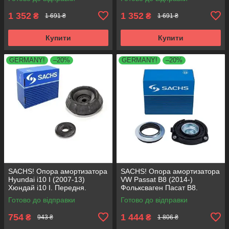
1 352
1 352
₴
₴
1 691 ₴
1 691 ₴
Купити
Купити
GERMANY!
–20%
GERMANY!
–20%
SACHS! Опора амортизатора
SACHS! Опора амортизатора
Hyundai i10 I (2007-13)
VW Passat B8 (2014-)
Хюндай i10 I. Передня.
Фольксваген Пасат B8.
SM5818 , 801063 , KB689.27 ,
Передня. 803024 , KB657.27 ,
Готово до відправки
Готово до відправки
VKDA88511
VKDA35167
754
1 444
₴
₴
943 ₴
1 806 ₴