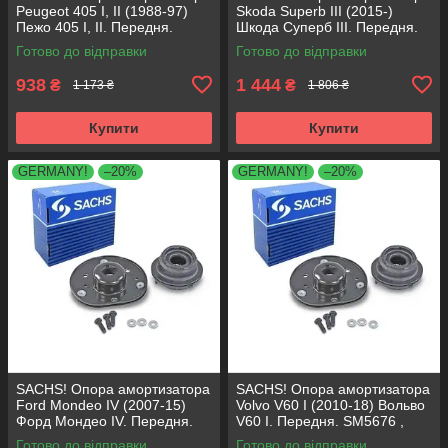
Peugeot 405 I, II (1988-97)
Skoda Superb III (2015-)
Пежо 405 I, II. Передня.
Шкода Суперб III. Передня.
SM1553 , 803023 , KB659.36 ,
803024 , KB657.27 ,
Готово до відправки
Готово до відправки
VKDA35336
VKDA35167
938
1 444
₴
₴
1 173 ₴
1 806 ₴
Купити
Купити
GERMANY!
–20%
GERMANY!
–20%
SACHS! Опора амортизатора
SACHS! Опора амортизатора
Ford Mondeo IV (2007-15)
Volvo V60 I (2010-18) Вольво
Форд Мондео IV. Передня.
V60 I. Передня. SM5676 ,
SM5676 , 803053 , KB652.30
803053 , KB652.30
Готово до відправки
Готово до відправки