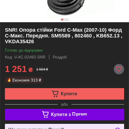
SNR! Опора стійки Ford C-Max (2007-10) Форд
С-Макс. Передня. SM5589 , 802460 , KB652.13 ,
VKDA35426
Готово до відправки
Код: V-AC.02460.SNR
Роздріб
1 251
₴
1 564 ₴
Економія
313 ₴
Купити
або
Купити з