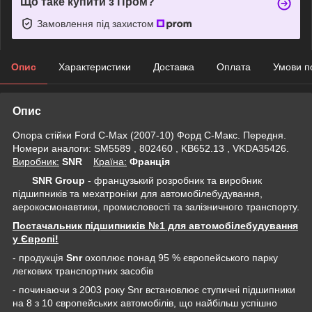
Що таке купити з Пром?
Замовлення під захистом
Опис
Характеристики
Доставка
Оплата
Умови п
Опис
Опора стійки Ford C-Max (2007-10) Форд С-Макс. Передня.
Номери аналоги: SM5589 , 802460 , KB652.13 , VKDA35426.
Виробник:
SNR
Крaїна:
Франція
SNR Group
- французький розробник та виробник
підшипників та мехатроніки для автомобілебудування,
аерокосмонавтики, промисловості та залізничного транспорту.
Постачальник підшипників №1 для автомобілебудування
у Європі!
- продукція
Snr
охоплює понад 95 % європейського парку
легкових транспортних засобів
- починаючи з 2003 року Snr встановлює ступичні підшипники
на 8 з 10 європейських автомобілів, що найбільш успішно