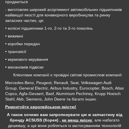
продаються
- виготовляє широкий асортимент автомобільних підшипників
найвищої якості для конвеєрного виробництва та ринку
запасних частин, це:
• колісні підшипники 1-го, 2-го та 3-го поколінь
• вижимні
• коробки передач
• трансмісії
• кермового керування
• механізмів підвіски
Клієнтами компанії є провідні світові промислові компанії:
Mercedes-Benz, Peugeot, Renault, Seat, Volkswagen Audi
Group, General Electric, Airbus Industry, Eurocopter, Bosch, Atlas
Copco, Agfa-Gevaert, Basf, Aluminium Pechiney, Krupp Hoesch
Stahl, Abb, Siemens, John Deere та багато інших.
Ремонтуйте європейською якістю!
А також хочемо вам запропонувати цю ж запчастину від
бренду ACSUSS (Корея) ,
не менш якісну
, але набагато
дешевшу, а ще вони робляться із застосуванням технологій