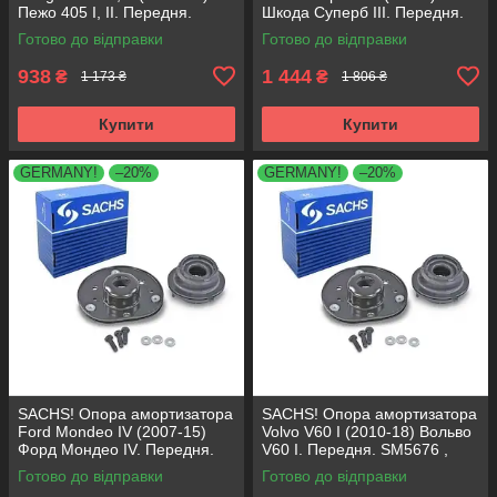
Пежо 405 I, II. Передня.
Шкода Суперб III. Передня.
SM1553 , 803023 , KB659.36 ,
803024 , KB657.27 ,
Готово до відправки
Готово до відправки
VKDA35336
VKDA35167
938
1 444
₴
₴
1 173 ₴
1 806 ₴
Купити
Купити
GERMANY!
–20%
GERMANY!
–20%
SACHS! Опора амортизатора
SACHS! Опора амортизатора
Ford Mondeo IV (2007-15)
Volvo V60 I (2010-18) Вольво
Форд Мондео IV. Передня.
V60 I. Передня. SM5676 ,
SM5676 , 803053 , KB652.30
803053 , KB652.30
Готово до відправки
Готово до відправки