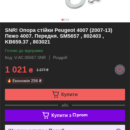
SNR! Опора стійки Peugeot 4007 (2007-13)
Пежо 4007. Передня. SM5657 , 802403 ,
KB659.37 , 803021
Готово до відправки
Код: V-AC.05657.SNR
Роздріб
1 021
₴
1 277 ₴
Економія
256 ₴
Купити
або
Купити з