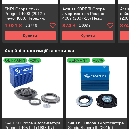
SNR! Опора стійки
Acsuss КОРЕЯ! Опора
Acs
Peugeot 4008 (2012-)
амортизатора Peugeot
стій
Пежо 4008. Передня.
4007 (2007-13) Пежо
(200
SM5657 , 802403 ,
4007. Передня. SM5657 ,
Пере
1 021
874
874
₴
₴
1 277 ₴
1 093 ₴
KB659.37 , 803021
802403 , KB659.37 ,
8024
803021
803
Купити
Купити
Акційні пропозиції та новинки
GERMANY!
–20%
GERMANY!
–20%
SACHS! Опора амортизатора
SACHS! Опора амортизатора
Peugeot 405 I, II (1988-97)
Skoda Superb III (2015-)