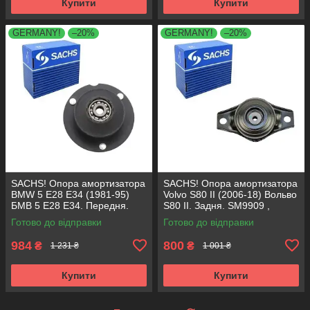
Купити
Купити
GERMANY!
–20%
GERMANY!
–20%
SACHS! Опора амортизатора
SACHS! Опора амортизатора
BMW 5 E28 E34 (1981-95)
Volvo S80 II (2006-18) Вольво
БМВ 5 Е28 Е34. Передня.
S80 II. Задня. SM9909 ,
SM1000 , 803151 , KB650.00 ,
802416 , KB952.10 ,
Готово до відправки
Готово до відправки
VKDC35801
VKDA40436
984
800
₴
₴
1 231 ₴
1 001 ₴
Купити
Купити