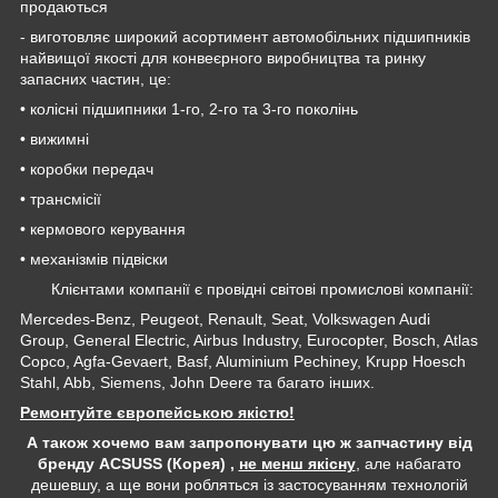
продаються
- виготовляє широкий асортимент автомобільних підшипників
найвищої якості для конвеєрного виробництва та ринку
запасних частин, це:
• колісні підшипники 1-го, 2-го та 3-го поколінь
• вижимні
• коробки передач
• трансмісії
• кермового керування
• механізмів підвіски
Клієнтами компанії є провідні світові промислові компанії:
Mercedes-Benz, Peugeot, Renault, Seat, Volkswagen Audi
Group, General Electric, Airbus Industry, Eurocopter, Bosch, Atlas
Copco, Agfa-Gevaert, Basf, Aluminium Pechiney, Krupp Hoesch
Stahl, Abb, Siemens, John Deere та багато інших.
Ремонтуйте європейською якістю!
А також хочемо вам запропонувати цю ж запчастину від
бренду ACSUSS (Корея) ,
не менш якісну
, але набагато
дешевшу, а ще вони робляться із застосуванням технологій