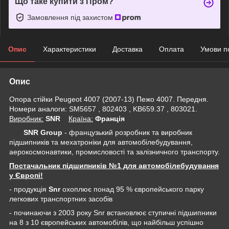
Що таке купити з Пром?
Замовлення під захистом
Опис
Характеристики
Доставка
Оплата
Умови п
Опис
Опора стійки Peugeot 4007 (2007-13) Пежо 4007. Передня.
Номери аналоги: SM5657 , 802403 , KB659.37 , 803021.
Виробник:
SNR
Крaїна:
Франція
SNR Group
- французький розробник та виробник
підшипників та мехатроніки для автомобілебудування,
аерокосмонавтики, промисловості та залізничного транспорту.
Постачальник підшипників №1 для автомобілебудування
у Європі!
- продукція
Snr
охоплює понад 95 % європейського парку
легкових транспортних засобів
- починаючи з 2003 року Snr встановлює ступичні підшипники
на 8 з 10 європейських автомобілів, що найбільш успішно