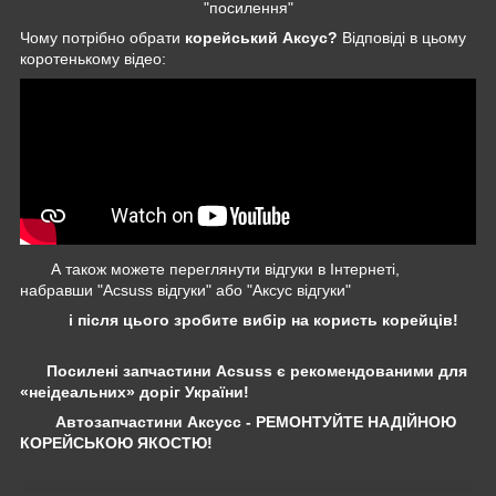
"посилення"
Чому потрібно обрати
корейський Аксус?
Відповіді в цьому
коротенькому відео:
А також можете переглянути відгуки в Інтернеті,
набравши "Acsuss відгуки" або "Аксус відгуки"
і після цього зробите вибір на користь корейців!
Посилені запчастини Acsuss є рекомендованими для
«неідеальних» доріг України!
Автозапчастини Аксусс - РЕМОНТУЙТЕ НАДІЙНОЮ
КОРЕЙСЬКОЮ ЯКОСТЮ!