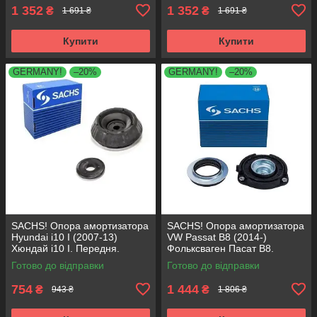
1 352
1 352
₴
₴
1 691 ₴
1 691 ₴
Купити
Купити
GERMANY!
–20%
GERMANY!
–20%
SACHS! Опора амортизатора
SACHS! Опора амортизатора
Hyundai i10 I (2007-13)
VW Passat B8 (2014-)
Хюндай i10 I. Передня.
Фольксваген Пасат B8.
SM5818 , 801063 , KB689.27 ,
Передня. 803024 , KB657.27 ,
Готово до відправки
Готово до відправки
VKDA88511
VKDA35167
754
1 444
₴
₴
943 ₴
1 806 ₴