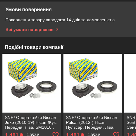
Умови повернення
Повернення товару впродовж 14 днів за домовленістю
Всі умови повернення
Подібні товари компанії
SNR! Опора стійки Nissan
SNR! Опора стійки Nissan
SNR!
Juke (2010-19) Нісан Жук.
Pulsar (2012-) Нісан
Sent
Передня. Ліва. SM1016 ,
Пульсар. Передня. Ліва.
Сент
KB668.26
SM1016 , KB668.26
SM10
1 481
1 481
1 4
₴
₴
1 852 ₴
1 852 ₴