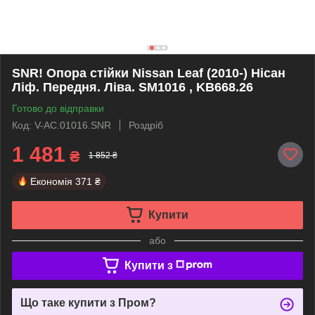
SNR! Опора стійки Nissan Leaf (2010-) Нісан
Ліф. Передня. Ліва. SM1016 , KB668.26
Готово до відправки
Код: V-AC.01016.SNR
Роздріб
1 481
₴
1 852 ₴
Економія
371 ₴
Купити
або
Купити з
Що таке купити з Пром?