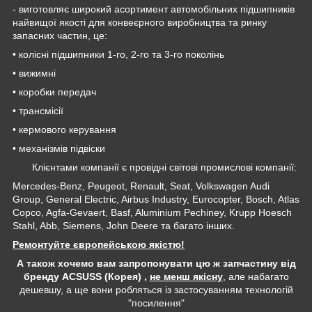
- виготовляє широкий асортимент автомобільних підшипників
найвищої якості для конвеєрного виробництва та ринку
запасних частин, це:
• колісні підшипники 1-го, 2-го та 3-го поколінь
• вижимні
• коробки передач
• трансмісії
• кермового керування
• механізмів підвіски
Клієнтами компанії є провідні світові промислові компанії:
Mercedes-Benz, Peugeot, Renault, Seat, Volkswagen Audi
Group, General Electric, Airbus Industry, Eurocopter, Bosch, Atlas
Copco, Agfa-Gevaert, Basf, Aluminium Pechiney, Krupp Hoesch
Stahl, Abb, Siemens, John Deere та багато інших.
Ремонтуйте європейською якістю!
А також хочемо вам запропонувати цю ж запчастину від
бренду ACSUSS (Корея) ,
не менш якісну
, але набагато
дешевшу, а ще вони робляться із застосуванням технологій
"посилення"