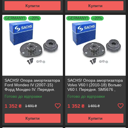
Купити
Купити
GERMANY!
–20%
GERMANY!
–20%
SACHS! Опора амортизатора
SACHS! Опора амортизатора
Ford Mondeo IV (2007-15)
Volvo V60 I (2010-18) Вольво
Форд Мондео IV. Передня.
V60 I. Передня. SM5676 ,
SM5676 , 803053 , KB652.30
803053 , KB652.30
Готово до відправки
Готово до відправки
1 352
1 352
₴
₴
1 691 ₴
1 691 ₴
Купити
Купити