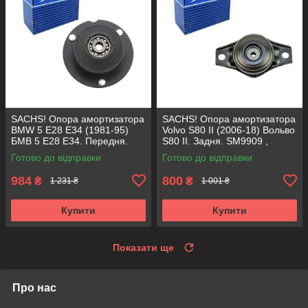
SACHS! Опора амортизатора
SACHS! Опора амортизатора
BMW 5 E28 E34 (1981-95)
Volvo S80 II (2006-18) Вольво
БМВ 5 Е28 Е34. Передня.
S80 II. Задня. SM9909 ,
SM1000 , 803151 , KB650.00 ,
802416 , KB952.10 ,
Готово до відправки
Готово до відправки
VKDC35801
VKDA40436
984
800
₴
₴
1 231 ₴
1 001 ₴
Купити
Купити
Показати ще
Про нас