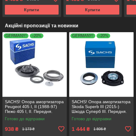
Купити
Купити
Акційні пропозиції та новинки
GERMANY!
–20%
GERMANY!
–20%
SACHS! Опора амортизатора
SACHS! Опора амортизатора
Peugeot 405 I, II (1988-97)
Skoda Superb III (2015-)
Пежо 405 I, II. Передня.
Шкода Суперб III. Передня.
SM1553 , 803023 , KB659.36 ,
803024 , KB657.27 ,
Готово до відправки
Готово до відправки
VKDA35336
VKDA35167
938
1 444
₴
₴
1 173 ₴
1 806 ₴