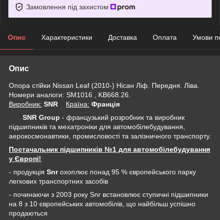
Замовлення під захистом
Опис
Характеристики
Доставка
Оплата
Умови п
Опис
Опора стійки Nissan Leaf (2010-) Нісан Ліф. Передня. Ліва.
Номери аналоги: SM1016 , KB668.26.
Виробник:
SNR
Крaїна:
Франція
SNR Group
- французький розробник та виробник
підшипників та мехатроніки для автомобілебудування,
аерокосмонавтики, промисловості та залізничного транспорту.
Постачальник підшипників №1 для автомобілебудування
у Європі!
- продукція
Snr
охоплює понад 95 % європейського парку
легкових транспортних засобів
- починаючи з 2003 року Snr встановлює ступичні підшипники
на 8 з 10 європейських автомобілів, що найбільш успішно
продаються