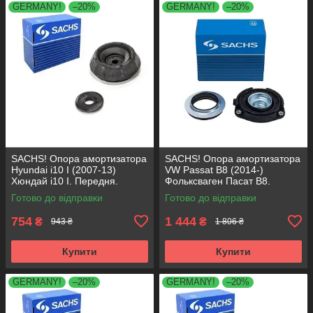
GERMANY!
–20%
GERMANY!
–20%
SACHS! Опора амортизатора
SACHS! Опора амортизатора
Hyundai i10 I (2007-13)
VW Passat B8 (2014-)
Хюндай i10 I. Передня.
Фольксваген Пасат B8.
SM5818 , 801063 , KB689.27 ,
Передня. 803024 , KB657.27 ,
Готово до відправки
Готово до відправки
VKDA88511
VKDA35167
754
1 444
₴
₴
943 ₴
1 806 ₴
Купити
Купити
GERMANY!
–20%
GERMANY!
–20%