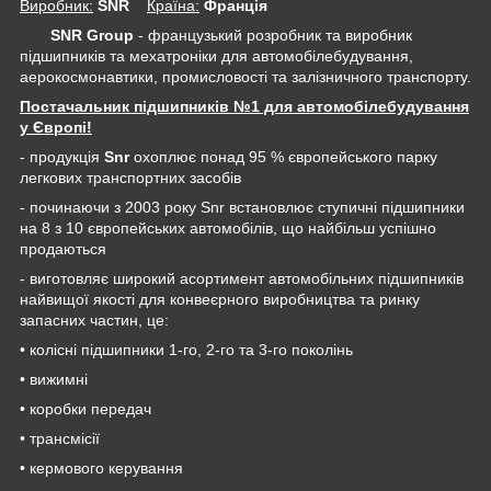
Виробник:
SNR
Крaїна:
Франція
SNR Group
- французький розробник та виробник
підшипників та мехатроніки для автомобілебудування,
аерокосмонавтики, промисловості та залізничного транспорту.
Постачальник підшипників №1 для автомобілебудування
у Європі!
- продукція
Snr
охоплює понад 95 % європейського парку
легкових транспортних засобів
- починаючи з 2003 року Snr встановлює ступичні підшипники
на 8 з 10 європейських автомобілів, що найбільш успішно
продаються
- виготовляє широкий асортимент автомобільних підшипників
найвищої якості для конвеєрного виробництва та ринку
запасних частин, це:
• колісні підшипники 1-го, 2-го та 3-го поколінь
• вижимні
• коробки передач
• трансмісії
• кермового керування