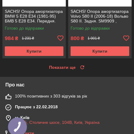
SACHS! Опора амортизатора
SACHS! Опора амортизатора
BMW 5 E28 E34 (1981-95)
Volvo S80 II (2006-18) Вольво
БМВ 5 Е28 Е34. Передня.
S80 II. Задня. SM9909 ,
SM1000 , 803151 , KB650.00 ,
802416 , KB952.10 ,
Готово до відправки
Готово до відправки
VKDC35801
VKDA40436
984
800
₴
₴
1 231 ₴
1 001 ₴
Купити
Купити
Показати ще
Про нас
100% позитивних з 303 відгуків за рік
Працює з 22.02.2018
м. Київ
03045, Столичне шосе, 104B, Київ, Україна
Контакти