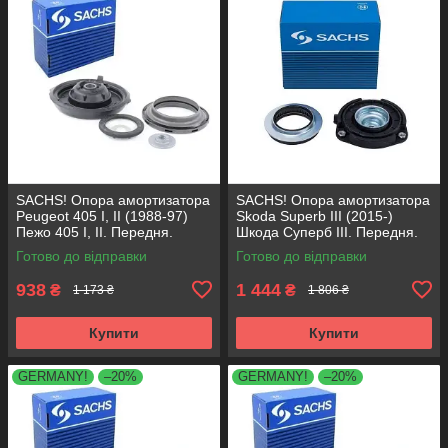
SACHS! Опора амортизатора
SACHS! Опора амортизатора
Peugeot 405 I, II (1988-97)
Skoda Superb III (2015-)
Пежо 405 I, II. Передня.
Шкода Суперб III. Передня.
SM1553 , 803023 , KB659.36 ,
803024 , KB657.27 ,
Готово до відправки
Готово до відправки
VKDA35336
VKDA35167
938
1 444
₴
₴
1 173 ₴
1 806 ₴
Купити
Купити
GERMANY!
–20%
GERMANY!
–20%