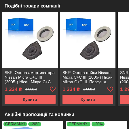
Подібні товари компанії
SKF! Опора амортизатора
SKF! Опора стійки Nissan
SNR!
Nissan Micra C+C III
Micra C+C III (2005-) Нісан
Niss
(2005-) Нісан Мікра С+С
Мікра С+С III. Передня.
(200
III. Передня. Ліва. SM1526
Ліва. SM1526 , 802369 ,
III.
1 334
1 334
1 2
₴
₴
1 668 ₴
1 668 ₴
, 802369 , KB655.26 ,
KB655.26 , VKDA35631
, 80
VKDA35631
VKD
Купити
Купити
Акційні пропозиції та новинки
GERMANY!
–20%
GERMANY!
–20%