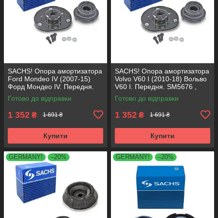
SACHS! Опора амортизатора
SACHS! Опора амортизатора
Ford Mondeo IV (2007-15)
Volvo V60 I (2010-18) Вольво
Форд Мондео IV. Передня.
V60 I. Передня. SM5676 ,
SM5676 , 803053 , KB652.30
803053 , KB652.30
Готово до відправки
Готово до відправки
1 352
1 352
₴
₴
1 691 ₴
1 691 ₴
Купити
Купити
GERMANY!
–20%
GERMANY!
–20%