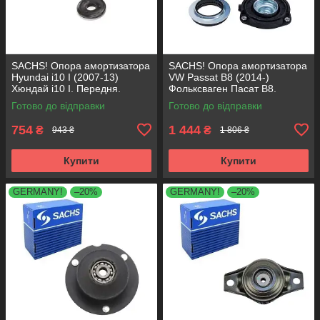
SACHS! Опора амортизатора
SACHS! Опора амортизатора
Hyundai i10 I (2007-13)
VW Passat B8 (2014-)
Хюндай i10 I. Передня.
Фольксваген Пасат B8.
SM5818 , 801063 , KB689.27 ,
Передня. 803024 , KB657.27 ,
Готово до відправки
Готово до відправки
VKDA88511
VKDA35167
754
1 444
₴
₴
943 ₴
1 806 ₴
Купити
Купити
GERMANY!
–20%
GERMANY!
–20%