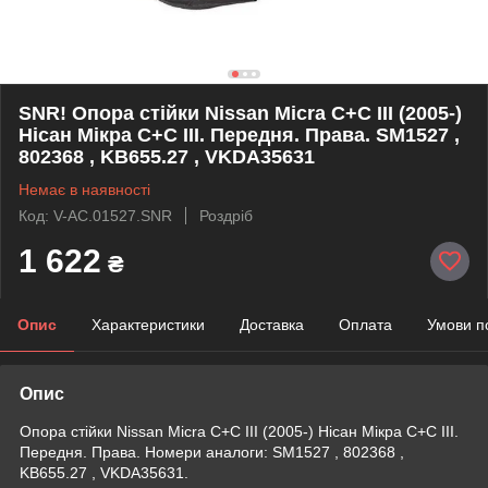
SNR! Опора стійки Nissan Micra C+C III (2005-)
Нісан Мікра С+С III. Передня. Права. SM1527 ,
802368 , KB655.27 , VKDA35631
Немає в наявності
Код: V-AC.01527.SNR
Роздріб
1 622
₴
Опис
Характеристики
Доставка
Оплата
Умови п
Опис
Опора стійки Nissan Micra C+C III (2005-) Нісан Мікра С+С III.
Передня. Права. Номери аналоги: SM1527 , 802368 ,
KB655.27 , VKDA35631.