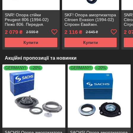
SNR! Опора стійки
SKF! Опора амортизатора
SNR!
Peugeot 806 (1994-02)
Citroen Evasion (1994-02)
Citr
Пежо 806. Передня.
Сітроен Евайзен.
Сітр
Права. SM1917 , 802170 ,
Передня. Права. SM1917 ,
Пере
2 079
2 116
2 0
₴
₴
2 599 ₴
2 645 ₴
KB659.17 , VKDA35317
802170 , KB659.17 ,
8021
VKDA35317
VKD
Купити
Купити
Акційні пропозиції та новинки
GERMANY!
–20%
GERMANY!
–20%
SACHS! Опора амортизатора
SACHS! Опора амортизатора