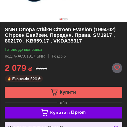
SNR! Опора стійки Citroen Evasion (1994-02)
Сітроен Евайзен. Передня. Права. SM1917 ,
802170 , KB659.17 , VKDA35317
Готово до відправки
Код: V-AC.01917.SNR
Роздріб
2 079
₴
2 599 ₴
Економія
520 ₴
Купити
або
Купити з