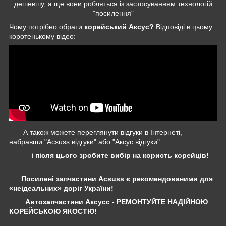
дешевшу, а ще вони робляться із застосуванням технологій
"посилення"
Чому потрібно обрати
корейський Аксус?
Відповіді в цьому
коротенькому відео:
А також можете переглянути відгуки в Інтернеті,
набравши "Acsuss відгуки" або "Аксус відгуки"
і після цього зробите вибір на користь корейців!
Посилені запчастини Acsuss є рекомендованими для
«неідеальних» доріг України!
Автозапчастини Аксусс - РЕМОНТУЙТЕ НАДІЙНОЮ
КОРЕЙСЬКОЮ ЯКОСТЮ!