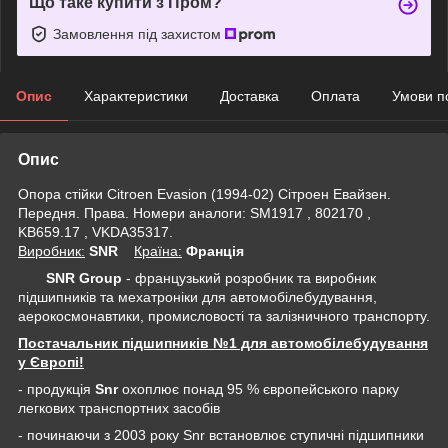
Що таке купити з Пром?
Замовлення під захистом
Опис
Характеристики
Доставка
Оплата
Умови п
Опис
Опора стійки Citroen Evasion (1994-02) Сітроен Евайзен.
Передня. Права. Номери аналоги: SM1917 , 802170 ,
KB659.17 , VKDA35317.
Виробник:
SNR
Крaїна:
Франція
SNR Group
- французький розробник та виробник
підшипників та мехатроніки для автомобілебудування,
аерокосмонавтики, промисловості та залізничного транспорту.
Постачальник підшипників №1 для автомобілебудування
у Європі!
- продукція
Snr
охоплює понад 95 % європейського парку
легкових транспортних засобів
- починаючи з 2003 року Snr встановлює ступичні підшипники