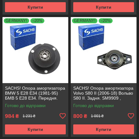
Купити
Купити
GERMANY!
–20%
GERMANY!
–20%
SACHS! Опора амортизатора
SACHS! Опора амортизатора
BMW 5 E28 E34 (1981-95)
Volvo S80 II (2006-18) Вольво
БМВ 5 Е28 Е34. Передня.
S80 II. Задня. SM9909 ,
SM1000 , 803151 , KB650.00 ,
802416 , KB952.10 ,
Готово до відправки
Готово до відправки
VKDC35801
VKDA40436
984
800
₴
₴
1 231 ₴
1 001 ₴
Купити
Купити