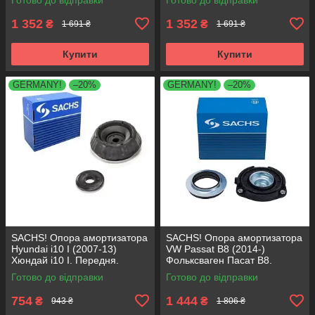
1 352
1 352
₴
₴
1 691 ₴
1 691 ₴
Купити
Купити
GERMANY!
–20%
GERMANY!
–20%
SACHS! Опора амортизатора
SACHS! Опора амортизатора
Hyundai i10 I (2007-13)
VW Passat B8 (2014-)
Хюндай i10 I. Передня.
Фольксваген Пасат B8.
SM5818 , 801063 , KB689.27 ,
Передня. 803024 , KB657.27 ,
Готово до відправки
Готово до відправки
VKDA88511
VKDA35167
754
1 444
₴
₴
943 ₴
1 806 ₴