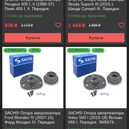
Peugeot 405 I, II (1988-97)
Skoda Superb III (2015-)
Пежо 405 I, II. Передня.
Шкода Суперб III. Передня.
SM1553 , 803023 , KB659.36 ,
803024 , KB657.27 ,
Готово до відправки
Готово до відправки
VKDA35336
VKDA35167
938
1 444
₴
₴
1 173 ₴
1 806 ₴
Купити
Купити
GERMANY!
–20%
GERMANY!
–20%
SACHS! Опора амортизатора
SACHS! Опора амортизатора
Ford Mondeo IV (2007-15)
Volvo V60 I (2010-18) Вольво
Форд Мондео IV. Передня.
V60 I. Передня. SM5676 ,
SM5676 , 803053 , KB652.30
803053 , KB652.30
Готово до відправки
Готово до відправки