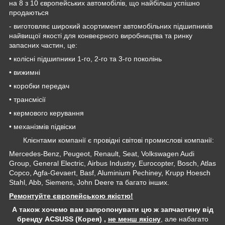
на 8 з 10 європейських автомобілів, що найбільш успішно
продаються
- виготовляє широкий асортимент автомобільних підшипників
найвищої якості для конвеєрного виробництва та ринку
запасних частин, це:
• колісні підшипники 1-го, 2-го та 3-го поколінь
• вижимні
• коробки передач
• трансмісії
• кермового керування
• механізмів підвіски
Клієнтами компанії є провідні світові промислові компанії:
Mercedes-Benz, Peugeot, Renault, Seat, Volkswagen Audi
Group, General Electric, Airbus Industry, Eurocopter, Bosch, Atlas
Copco, Agfa-Gevaert, Basf, Aluminium Pechiney, Krupp Hoesch
Stahl, Abb, Siemens, John Deere та багато інших.
Ремонтуйте європейською якістю!
А також хочемо вам запропонувати цю ж запчастину від
бренду ACSUSS (Корея) ,
не менш якісну
, але набагато