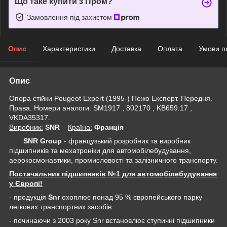
Що таке купити з Пром?
Замовлення під захистом
Опис
Характеристики
Доставка
Оплата
Умови п
Опис
Опора стійки Peugeot Expert (1995-) Пежо Експерт. Передня.
Права. Номери аналоги: SM1917 , 802170 , KB659.17 ,
VKDA35317.
Виробник:
SNR
Крaїна:
Франція
SNR Group
- французький розробник та виробник
підшипників та мехатроніки для автомобілебудування,
аерокосмонавтики, промисловості та залізничного транспорту.
Постачальник підшипників №1 для автомобілебудування
у Європі!
- продукція
Snr
охоплює понад 95 % європейського парку
легкових транспортних засобів
- починаючи з 2003 року Snr встановлює ступичні підшипники