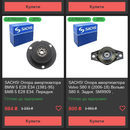
Купити
Купити
GERMANY!
–20%
GERMANY!
–20%
SACHS! Опора амортизатора
SACHS! Опора амортизатора
BMW 5 E28 E34 (1981-95)
Volvo S80 II (2006-18) Вольво
БМВ 5 Е28 Е34. Передня.
S80 II. Задня. SM9909 ,
SM1000 , 803151 , KB650.00 ,
802416 , KB952.10 ,
Готово до відправки
Готово до відправки
VKDC35801
VKDA40436
984
800
₴
₴
1 231 ₴
1 001 ₴
Купити
Купити