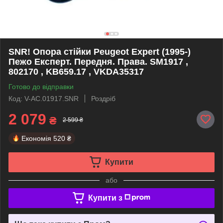
SNR! Опора стійки Peugeot Expert (1995-)
Пежо Експерт. Передня. Права. SM1917 ,
802170 , KB659.17 , VKDA35317
Готово до відправки
Код: V-AC.01917.SNR
Роздріб
2 079
₴
2 599 ₴
Економія
520 ₴
Купити
або
Купити з