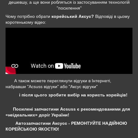
дешевшу, а ще вони робляться із застосуванням технологій
"посилення"
Чому потрібно обрати
корейський Аксус?
Відповіді в цьому
коротенькому відео:
А також можете переглянути відгуки в Інтернеті,
набравши "Acsuss відгуки" або "Аксус відгуки"
і після цього зробите вибір на користь корейців!
Посилені запчастини Acsuss є рекомендованими для
«неідеальних» доріг України!
Автозапчастини Аксусс - РЕМОНТУЙТЕ НАДІЙНОЮ
КОРЕЙСЬКОЮ ЯКОСТЮ!