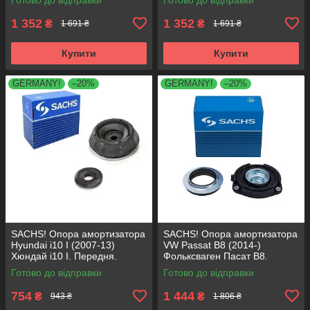
1 352
1 352
₴
₴
1 691 ₴
1 691 ₴
Купити
Купити
GERMANY!
–20%
GERMANY!
–20%
SACHS! Опора амортизатора
SACHS! Опора амортизатора
Hyundai i10 I (2007-13)
VW Passat B8 (2014-)
Хюндай i10 I. Передня.
Фольксваген Пасат B8.
SM5818 , 801063 , KB689.27 ,
Передня. 803024 , KB657.27 ,
Готово до відправки
Готово до відправки
VKDA88511
VKDA35167
754
1 444
₴
₴
943 ₴
1 806 ₴