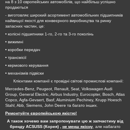
на 8 з 10 європейських автомобілів, що найбільш успішно
продаються
- виготовляє широкий асортимент автомобільних підшипників
найвищої якості для конвеєрного виробництва та ринку
запасних частин, це:
• колісні підшипники 1-го, 2-го та 3-го поколінь
• вижимні
• коробки передач
• трансмісії
• кермового керування
• механізмів підвіски
Клієнтами компанії є провідні світові промислові компанії:
Mercedes-Benz, Peugeot, Renault, Seat, Volkswagen Audi
Group, General Electric, Airbus Industry, Eurocopter, Bosch, Atlas
Copco, Agfa-Gevaert, Basf, Aluminium Pechiney, Krupp Hoesch
Stahl, Abb, Siemens, John Deere та багато інших.
Ремонтуйте європейською якістю!
А також хочемо вам запропонувати цю ж запчастину від
бренду ACSUSS (Корея) ,
не менш якісну
, але набагато