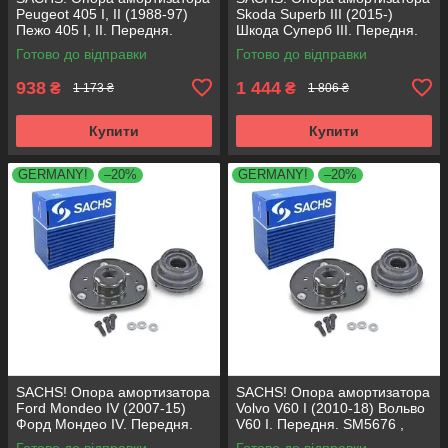
Peugeot 405 I, II (1988-97)
Skoda Superb III (2015-)
Пежо 405 I, II. Передня.
Шкода Суперб III. Передня.
SM1553 , 803023 , KB659.36 ,
803024 , KB657.27 ,
Готово до відправки
Готово до відправки
VKDA35336
VKDA35167
938
1 444
₴
₴
1 173 ₴
1 806 ₴
Купити
Купити
GERMANY!
–20%
GERMANY!
–20%
SACHS! Опора амортизатора
SACHS! Опора амортизатора
Ford Mondeo IV (2007-15)
Volvo V60 I (2010-18) Вольво
Форд Мондео IV. Передня.
V60 I. Передня. SM5676 ,
SM5676 , 803053 , KB652.30
803053 , KB652.30
Готово до відправки
Готово до відправки