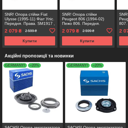
SNR! Опора стійки Fiat
SNR! Опора стійки
SNR!
Ulysse (1995-11) Фіат Уліс.
Peugeot 806 (1994-02)
Peug
Передня. Права. SM1917 ,
Пежо 806. Передня.
807.
802170 , KB659.17 ,
Права. SM1917 , 802170 ,
SM19
2 079
2 079
2 0
₴
₴
2 599 ₴
2 599 ₴
VKDA35317
KB659.17 , VKDA35317
KB65
Купити
Купити
Акційні пропозиції та новинки
GERMANY!
–20%
GERMANY!
–20%
SACHS! Опора амортизатора
SACHS! Опора амортизатора