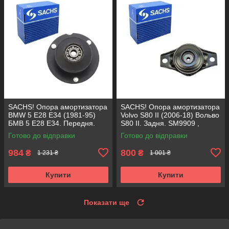
SACHS! Опора амортизатора
SACHS! Опора амортизатора
BMW 5 E28 E34 (1981-95)
Volvo S80 II (2006-18) Вольво
БМВ 5 Е28 Е34. Передня.
S80 II. Задня. SM9909 ,
SM1000 , 803151 , KB650.00 ,
802416 , KB952.10 ,
Готово до відправки
Готово до відправки
VKDC35801
VKDA40436
984
800
₴
₴
1 231 ₴
1 001 ₴
Купити
Купити
Показати ще