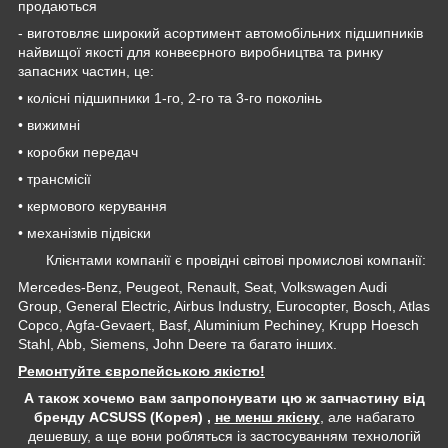
продаються
- виготовляє широкий асортимент автомобільних підшипників
найвищої якості для конвеєрного виробництва та ринку
запасних частин, це:
• колісні підшипники 1-го, 2-го та 3-го поколінь
• вижимні
• коробки передач
• трансмісії
• кермового керування
• механізмів підвіски
Клієнтами компанії є провідні світові промислові компанії:
Mercedes-Benz, Peugeot, Renault, Seat, Volkswagen Audi
Group, General Electric, Airbus Industry, Eurocopter, Bosch, Atlas
Copco, Agfa-Gevaert, Basf, Aluminium Pechiney, Krupp Hoesch
Stahl, Abb, Siemens, John Deere та багато інших.
Ремонтуйте європейською якістю!
А також хочемо вам запропонувати цю ж запчастину від
бренду ACSUSS (Корея) ,
не менш якісну
, але набагато
дешевшу, а ще вони робляться із застосуванням технологій