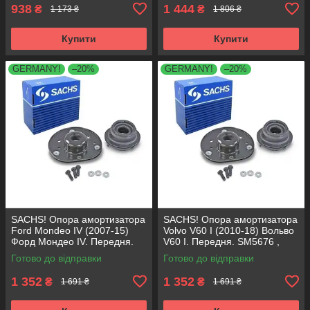
938
1 444
₴
₴
1 173 ₴
1 806 ₴
Купити
Купити
GERMANY!
–20%
GERMANY!
–20%
SACHS! Опора амортизатора
SACHS! Опора амортизатора
Ford Mondeo IV (2007-15)
Volvo V60 I (2010-18) Вольво
Форд Мондео IV. Передня.
V60 I. Передня. SM5676 ,
SM5676 , 803053 , KB652.30
803053 , KB652.30
Готово до відправки
Готово до відправки
1 352
1 352
₴
₴
1 691 ₴
1 691 ₴