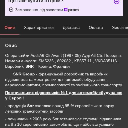
Що таке купити з Пром?
Замовлення під захистом
Опис
Характеристики
Доставка
Оплата
Умови п
Опис
Опора стійки Audi A6 C5 Avant (1997-05) Ауді А6 C5. Передня.
Номери аналоги: SM5236 , 802082 , KB657.11 , VKDA35116.
Виробник:
SNR
Крaїна:
Франція
SNR Group
- французький розробник та виробник
підшипників та мехатроніки для автомобілебудування,
аерокосмонавтики, промисловості та залізничного транспорту.
Постачальник підшипників №1 для автомобілебудування
у Європі!
- продукція
Snr
охоплює понад 95 % європейського парку
легкових транспортних засобів
- починаючи з 2003 року Snr встановлює ступичні підшипники
на 8 з 10 європейських автомобілів, що найбільш успішно