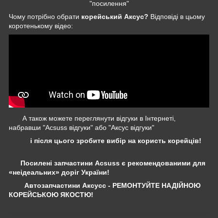
"посилення"
Чому потрібно обрати
корейський Аксус?
Відповіді в цьому
коротенькому відео:
А також можете переглянути відгуки в Інтернеті,
набравши "Acsuss відгуки" або "Аксус відгуки"
і після цього зробите вибір на користь корейців!
Посилені запчастини Acsuss є рекомендованими для
«неідеальних» доріг України!
Автозапчастини Аксусс - РЕМОНТУЙТЕ НАДІЙНОЮ
КОРЕЙСЬКОЮ ЯКОСТЮ!