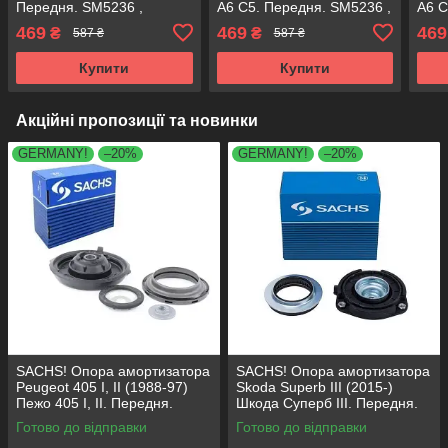
Передня. SM5236 ,
А6 C5. Передня. SM5236 ,
А6 C
802082 , KB657.11 ,
802082 , KB657.11 ,
8020
469
469
469
₴
₴
587 ₴
587 ₴
VKDA35116
VKDA35116
VKD
Купити
Купити
Акційні пропозиції та новинки
GERMANY!
–20%
GERMANY!
–20%
SACHS! Опора амортизатора
SACHS! Опора амортизатора
Peugeot 405 I, II (1988-97)
Skoda Superb III (2015-)
Пежо 405 I, II. Передня.
Шкода Суперб III. Передня.
SM1553 , 803023 , KB659.36 ,
803024 , KB657.27 ,
Готово до відправки
Готово до відправки
VKDA35336
VKDA35167