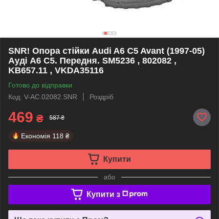
SNR! Опора стійки Audi A6 C5 Avant (1997-05)
Ауді А6 C5. Передня. SM5236 , 802082 ,
KB657.11 , VKDA35116
Готово до відправки
Код: V-AC.02082.SNR
Роздріб
469
₴
587 ₴
Економія
118 ₴
Купити
або
Купити з