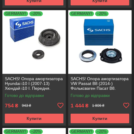
Купити
Купити
GERMANY!
–20%
GERMANY!
–20%
SACHS! Опора амортизатора
SACHS! Опора амортизатора
Hyundai i10 I (2007-13)
VW Passat B8 (2014-)
Хюндай i10 I. Передня.
Фольксваген Пасат B8.
SM5818 , 801063 , KB689.27 ,
Передня. 803024 , KB657.27 ,
Готово до відправки
Готово до відправки
VKDA88511
VKDA35167
754
1 444
₴
₴
943 ₴
1 806 ₴
Купити
Купити
GERMANY!
–20%
GERMANY!
–20%