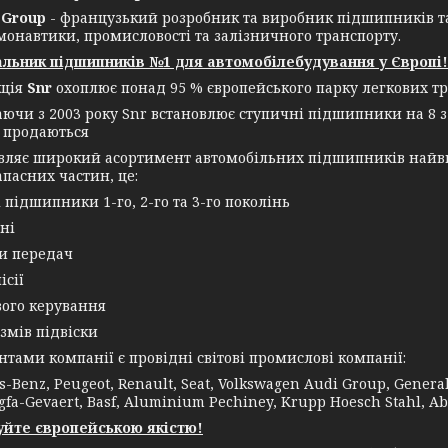
Group
- французький розробник та виробник підшипників т
монавтики, промисловості та залізничного транспорту.
льник підшипників №1 для автомобілебудування у Європі!
кція
Snr
охоплює понад 95 % європейського парку легкових тр
аючи з 2003 року Snr встановлює ступичні підшипники на 8 з
 продаються
овляє широкий асортимент автомобільних підшипників найви
апасних частин, це:
і підшипники 1-го, 2-го та 3-го поколінь
ні
ки передач
ісії
вого керування
змів підвіски
ми компанії є провідні світові промислові компанії:
-Benz, Peugeot, Renault, Seat, Volkswagen Audi Group, General E
gfa-Gevaert, Basf, Aluminium Pechiney, Krupp Hoesch Stahl, Ab
йте європейською якістю!