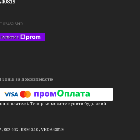
DA40819
C.02462.SNR
Купити з
14 днів
за домовленістю
онні платежі. Тепер ви можете купити будь-який
802 462 , KB950.10 , VKDA40819.