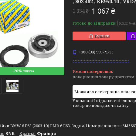
, 802 462 , KB950.10 , VK
1 067 ₴
1 334 ₴
Готово до відправки
Код:
V-A
Купити
+380 (98) 993-71-55
–20%
повернення товару протягом 
У компанії підключені електр
товар не покидаючи сайту.
йки BMW 6 E63 (2003-10) БМВ 6 Е63. Задня. Номери аналоги: SM5667 , 
к:
SNR
Крaїна:
Франція