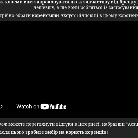
ож хочемо вам запропонувати цю ж запчастину від бренду 
дешевшу, а ще вони робляться із застосуванн
трібно обрати
корейський Аксус?
Відповіді в цьому коротень
ж можете переглянути відгуки в Інтернеті, набравши "Acsuss
після цього зробите вибір на користь корейців!