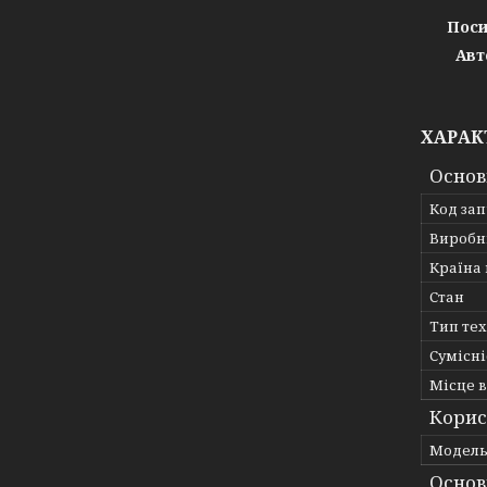
Поси
Авт
ХАРАК
Основ
Код за
Виробн
Країна
Стан
Тип те
Сумісні
Місце 
Корис
Мoдел
Основ