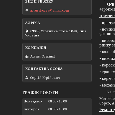
SNR 
аерокос
acsusskorea@gmail.com
Постача
- проду
- почин
03045, Столичне шосе, 104B, Київ,
успішно
Україна
- вигот
ринку з
• колісн
Acsuss Original
• вижим
• короб
• трансм
Сергій Юрійович
• кермо
• механі
Клієнта
ГРАФІК РОБОТИ
Mercedes
Понеділок
08:00
19:00
Copco, A
Вівторок
08:00
19:00
Ремонту