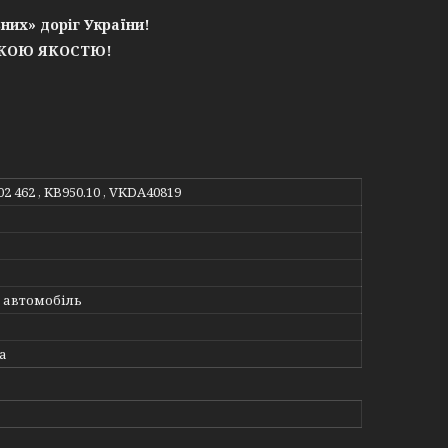
них» доріг України!
ЬКОЮ ЯКОСТЮ!
02 462 , KB950.10 , VKDA40819
 автомобіль
а