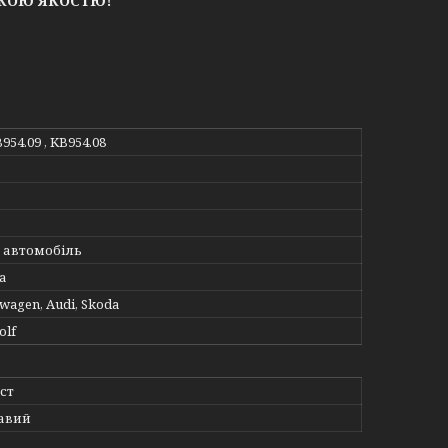
ЬКОЮ ЯКОСТЮ!
B954.09 , KB954.08
 автомобіль
а
swagen, Audi, Skoda
olf
ст
авий