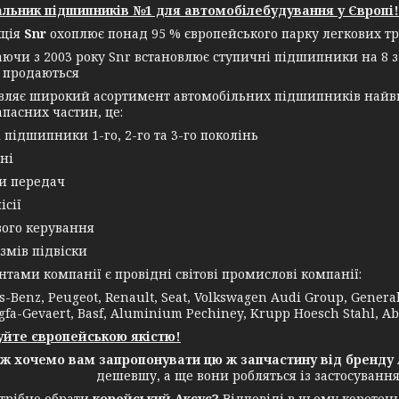
льник підшипників №1 для автомобілебудування у Європі!
кція
Snr
охоплює понад 95 % європейського парку легкових тр
аючи з 2003 року Snr встановлює ступичні підшипники на 8 з
 продаються
овляє широкий асортимент автомобільних підшипників найви
апасних частин, це:
і підшипники 1-го, 2-го та 3-го поколінь
ні
ки передач
ісії
вого керування
змів підвіски
ми компанії є провідні світові промислові компанії:
-Benz, Peugeot, Renault, Seat, Volkswagen Audi Group, General E
gfa-Gevaert, Basf, Aluminium Pechiney, Krupp Hoesch Stahl, Ab
йте європейською якістю!
ож хочемо вам запропонувати цю ж запчастину від бренду 
дешевшу, а ще вони робляться із застосуванн
трібно обрати
корейський Аксус?
Відповіді в цьому коротень