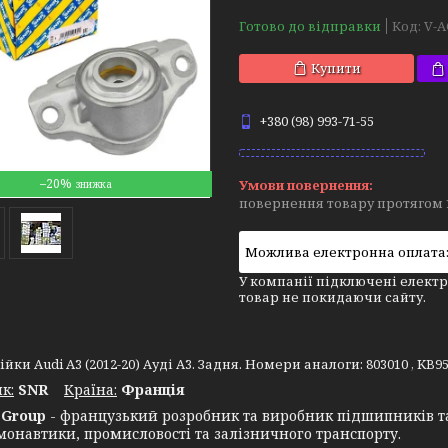
Готово до відправки
Код:
V-A
Купити
+380 (98) 993-71-55
–20%
повернення товару протягом 
У компанії підключені електр
товар не покидаючи сайту.
йки Audi A3 (2012-20) Ауді А3. Задня. Номери аналоги: 803010 , KB954
к:
SNR
Крaїна:
Франція
Group
- французький розробник та виробник підшипників т
монавтики, промисловості та залізничного транспорту.