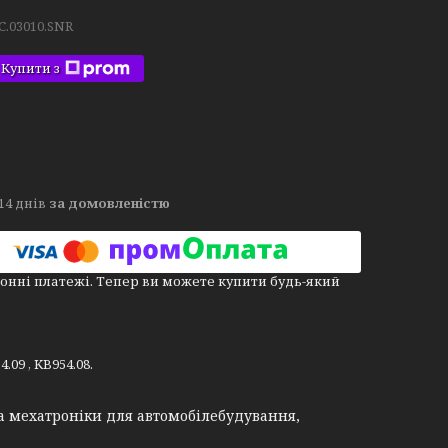
C.03010.SNR
Купити з
14 днів
за домовленістю
онні платежі. Тепер ви можете купити будь-який
.09 , KB954.08.
а мехатроніки для автомобілебудування,