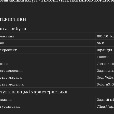
озапчастини Аксусс - РЕМОНТУЙТЕ НАДІЙНОЮ КОРЕЙС
ТЕРИСТИКИ
ні атрибути
пчастини
803010 , K
ик
SNR
 виробник
Франція
Новий
хніки
Легковий
встановлення
Задня лів
сть з маркою
Seat, Volk
сть з моделлю
Polo, A3, G
тувальницькі характеристики
ування
Задній мі
а установки
Лівий/пр