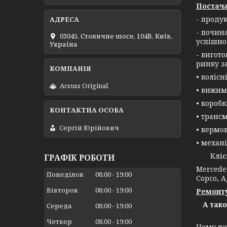
Постача
- проду
- почин
03045, Столичне шосе, 104B, Київ,
успішно
Україна
- вигот
ринку з
• колісн
Acsuss Original
• вижим
• короб
• трансм
Сергій Юрійович
• кермо
• механі
Клієнта
ГРАФІК РОБОТИ
Mercedes
Понеділок
08:00
19:00
Copco, A
Вівторок
08:00
19:00
Ремонту
А так
Середа
08:00
19:00
Четвер
08:00
19:00
Чому по