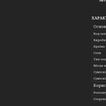
Авт
ХАРАК
Основ
Код за
Виробн
Країна
Стан
Тип те
Місце 
Сумісні
Сумісні
Корис
Розташ
Сторон