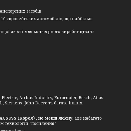
анспортних засобів
 10 європейських автомобілів, що найбільш
щої якості для конвеєрного виробництва та
lectric, Airbus Industry, Eurocopter, Bosch, Atlas
b, Siemens, John Deere та багато інших.
ACSUSS (Корея) ,
не менш якісну
, але набагато
ям технологій "посилення"
кому відео: