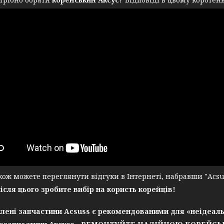
ж можете переглянути відгуки в Інтернеті, набравши "Acsuss
після цього зробите вибір на користь корейців!
лені запчастини Acsuss є рекомендованими для «неідеаль