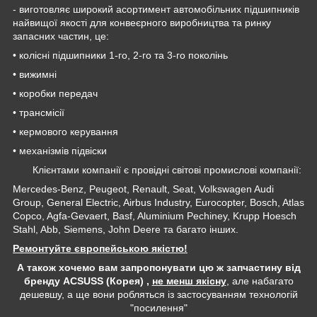
- виготовляє широкий асортимент автомобільних підшипників
найвищої якості для конвеєрного виробництва та ринку
запасних частин, це:
• колісні підшипники 1-го, 2-го та 3-го поколінь
• вижимні
• коробки передач
• трансмісії
• кермового керування
• механізмів підвіски
Клієнтами компанії є провідні світові промислові компанії:
Mercedes-Benz, Peugeot, Renault, Seat, Volkswagen Audi
Group, General Electric, Airbus Industry, Eurocopter, Bosch, Atlas
Copco, Agfa-Gevaert, Basf, Aluminium Pechiney, Krupp Hoesch
Stahl, Abb, Siemens, John Deere та багато інших.
Ремонтуйте європейською якістю!
А також хочемо вам запропонувати цю ж запчастину від
бренду ACSUSS (Корея) ,
не менш якісну
, але набагато
дешевшу, а ще вони робляться із застосуванням технологій
"посилення"