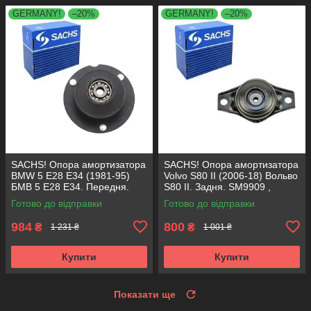
GERMANY!
–20%
GERMANY!
–20%
SACHS! Опора амортизатора
SACHS! Опора амортизатора
BMW 5 E28 E34 (1981-95)
Volvo S80 II (2006-18) Вольво
БМВ 5 Е28 Е34. Передня.
S80 II. Задня. SM9909 ,
SM1000 , 803151 , KB650.00 ,
802416 , KB952.10 ,
Готово до відправки
Готово до відправки
VKDC35801
VKDA40436
984
800
₴
₴
1 231 ₴
1 001 ₴
Купити
Купити
Показати ще