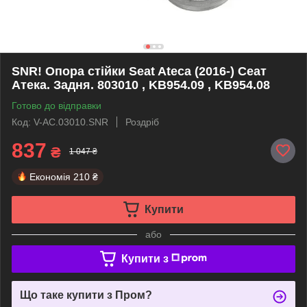
SNR! Опора стійки Seat Ateca (2016-) Сеат
Атека. Задня. 803010 , KB954.09 , KB954.08
Готово до відправки
Код: V-AC.03010.SNR
Роздріб
837
₴
1 047 ₴
Економія
210 ₴
Купити
або
Купити з
Що таке купити з Пром?