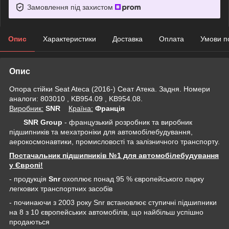
Замовлення під захистом
Опис
Характеристики
Доставка
Оплата
Умови п
Опис
Опора стійки Seat Ateca (2016-) Сеат Атека. Задня. Номери
аналоги: 803010 , KB954.09 , KB954.08.
Виробник:
SNR
Крaїна:
Франція
SNR Group
- французький розробник та виробник
підшипників та мехатроніки для автомобілебудування,
аерокосмонавтики, промисловості та залізничного транспорту.
Постачальник підшипників №1 для автомобілебудування
у Європі!
- продукція
Snr
охоплює понад 95 % європейського парку
легкових транспортних засобів
- починаючи з 2003 року Snr встановлює ступичні підшипники
на 8 з 10 європейських автомобілів, що найбільш успішно
продаються