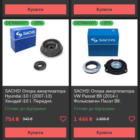
Купити
Купити
GERMANY!
–20%
GERMANY!
–20%
SACHS! Опора амортизатора
SACHS! Опора амортизатора
Hyundai i10 I (2007-13)
VW Passat B8 (2014-)
Хюндай i10 I. Передня.
Фольксваген Пасат B8.
SM5818 , 801063 , KB689.27 ,
Передня. 803024 , KB657.27 ,
Готово до відправки
Готово до відправки
VKDA88511
VKDA35167
754
1 444
₴
₴
943 ₴
1 806 ₴
Купити
Купити