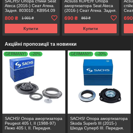
SACHS! Опора стійки Seat
Acsuss КОРЕЯ! Опора
Acs
Ateca (2016-) Сеат Атека.
амортизатора Seat Ateca
стій
Задня. 803010 , KB954.09
(2016-) Сеат Атека. Задня.
Сеат
, KB954.08
803010 , KB954.09 ,
8030
800
690
690
₴
₴
1 001 ₴
863 ₴
KB954.08
KB9
Купити
Купити
Акційні пропозиції та новинки
GERMANY!
–20%
GERMANY!
–20%
SACHS! Опора амортизатора
SACHS! Опора амортизатора
Peugeot 405 I, II (1988-97)
Skoda Superb III (2015-)
Пежо 405 I, II. Передня.
Шкода Суперб III. Передня.
SM1553 , 803023 , KB659.36 ,
803024 , KB657.27 ,