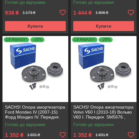
Готово до відправки
Готово до відправки
VKDA35336
VKDA35167
938
1 444
₴
₴
1 173 ₴
1 806 ₴
Купити
Купити
GERMANY!
–20%
GERMANY!
–20%
SACHS! Опора амортизатора
SACHS! Опора амортизатора
Ford Mondeo IV (2007-15)
Volvo V60 I (2010-18) Вольво
Форд Мондео IV. Передня.
V60 I. Передня. SM5676 ,
SM5676 , 803053 , KB652.30
803053 , KB652.30
Готово до відправки
Готово до відправки
1 352
1 352
₴
₴
1 691 ₴
1 691 ₴