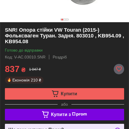
SNR! Опора стійки VW Touran (2015-)
Фольксваген Туран. Задня. 803010 , KB954.09 ,
KB954.08
Готово до відправки
Код: V-AC.03010.SNR
Роздріб
837
₴
1 047 ₴
Економія
210 ₴
Купити
або
Купити з