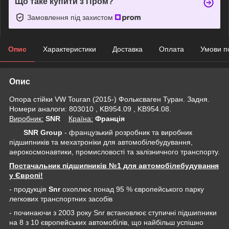
Що таке купити з Пром?
Замовлення під захистом
Опис
Характеристики
Доставка
Оплата
Умови п
Опис
Опора стійки VW Touran (2015-) Фольксваген Туран. Задня.
Номери аналоги: 803010 , KB954.09 , KB954.08.
Виробник:
SNR
Крaїна:
Франція
SNR Group
- французький розробник та виробник
підшипників та мехатроніки для автомобілебудування,
аерокосмонавтики, промисловості та залізничного транспорту.
Постачальник підшипників №1 для автомобілебудування
у Європі!
- продукція
Snr
охоплює понад 95 % європейського парку
легкових транспортних засобів
- починаючи з 2003 року Snr встановлює ступичні підшипники
на 8 з 10 європейських автомобілів, що найбільш успішно