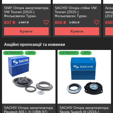
SNR! Опора амортизатора
SACHS! Опора стійки VW
Acs
VW Touran (2015-)
Touran (2015-)
амор
Фольксваген Туран.
Фольксваген Туран.
(201
Задня. 803010 , KB954.09
Задня. 803010 , KB954.09
Тура
837
800
690
₴
₴
1 047 ₴
1 001 ₴
, KB954.08
, KB954.08
KB95
Купити
Купити
Акційні пропозиції та новинки
GERMANY!
–20%
GERMANY!
–20%
SACHS! Опора амортизатора
SACHS! Опора амортизатора
Peugeot 405 I, II (1988-97)
Skoda Superb III (2015-)