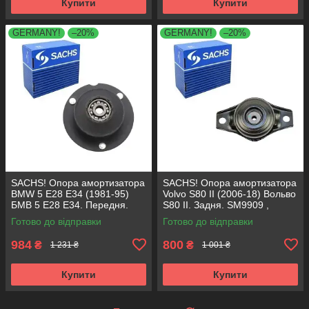
Купити
Купити
GERMANY!
–20%
GERMANY!
–20%
SACHS! Опора амортизатора
SACHS! Опора амортизатора
BMW 5 E28 E34 (1981-95)
Volvo S80 II (2006-18) Вольво
БМВ 5 Е28 Е34. Передня.
S80 II. Задня. SM9909 ,
SM1000 , 803151 , KB650.00 ,
802416 , KB952.10 ,
Готово до відправки
Готово до відправки
VKDC35801
VKDA40436
984
800
₴
₴
1 231 ₴
1 001 ₴
Купити
Купити