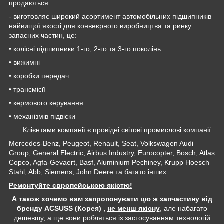
продаються
- виготовляє широкий асортимент автомобільних підшипників
найвищої якості для конвеєрного виробництва та ринку
запасних частин, це:
• колісні підшипники 1-го, 2-го та 3-го поколінь
• вижимні
• коробки передач
• трансмісії
• кермового керування
• механізмів підвіски
Клієнтами компанії є провідні світові промислові компанії:
Mercedes-Benz, Peugeot, Renault, Seat, Volkswagen Audi
Group, General Electric, Airbus Industry, Eurocopter, Bosch, Atlas
Copco, Agfa-Gevaert, Basf, Aluminium Pechiney, Krupp Hoesch
Stahl, Abb, Siemens, John Deere та багато інших.
Ремонтуйте європейською якістю!
А також хочемо вам запропонувати цю ж запчастину від
бренду ACSUSS (Корея) ,
не менш якісну
, але набагато
дешевшу, а ще вони робляться із застосуванням технологій