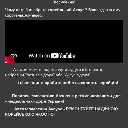
"посилення"
Чому потрібно обрати
корейський Аксус?
Відповіді в цьому
коротенькому відео:
А також можете переглянути відгуки в Інтернеті,
набравши "Acsuss відгуки" або "Аксус відгуки"
і після цього зробите вибір на користь корейців!
Посилені запчастини Acsuss є рекомендованими для
«неідеальних» доріг України!
Автозапчастини Аксусс - РЕМОНТУЙТЕ НАДІЙНОЮ
КОРЕЙСЬКОЮ ЯКОСТЮ!