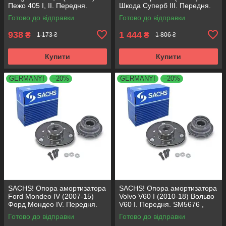
Пежо 405 I, II. Передня.
Шкода Суперб III. Передня.
SM1553 , 803023 , KB659.36 ,
803024 , KB657.27 ,
Готово до відправки
Готово до відправки
VKDA35336
VKDA35167
938
1 444
₴
₴
1 173 ₴
1 806 ₴
Купити
Купити
GERMANY!
–20%
GERMANY!
–20%
SACHS! Опора амортизатора
SACHS! Опора амортизатора
Ford Mondeo IV (2007-15)
Volvo V60 I (2010-18) Вольво
Форд Мондео IV. Передня.
V60 I. Передня. SM5676 ,
SM5676 , 803053 , KB652.30
803053 , KB652.30
Готово до відправки
Готово до відправки