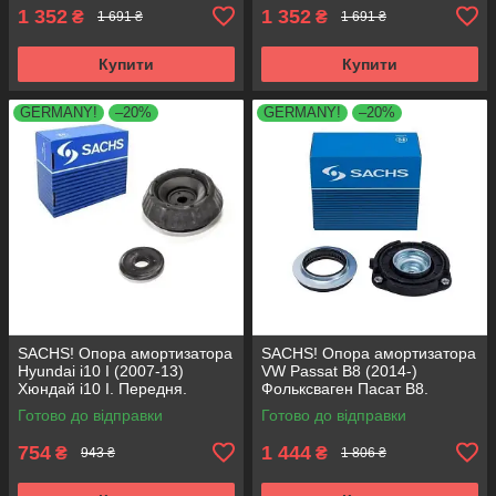
1 352
1 352
₴
₴
1 691 ₴
1 691 ₴
Купити
Купити
GERMANY!
–20%
GERMANY!
–20%
SACHS! Опора амортизатора
SACHS! Опора амортизатора
Hyundai i10 I (2007-13)
VW Passat B8 (2014-)
Хюндай i10 I. Передня.
Фольксваген Пасат B8.
SM5818 , 801063 , KB689.27 ,
Передня. 803024 , KB657.27 ,
Готово до відправки
Готово до відправки
VKDA88511
VKDA35167
754
1 444
₴
₴
943 ₴
1 806 ₴