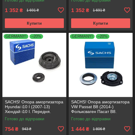
1 352
1 352
₴
₴
1 691 ₴
1 691 ₴
Купити
Купити
GERMANY!
–20%
GERMANY!
–20%
SACHS! Опора амортизатора
SACHS! Опора амортизатора
Hyundai i10 I (2007-13)
VW Passat B8 (2014-)
Хюндай i10 I. Передня.
Фольксваген Пасат B8.
SM5818 , 801063 , KB689.27 ,
Передня. 803024 , KB657.27 ,
Готово до відправки
Готово до відправки
VKDA88511
VKDA35167
754
1 444
₴
₴
943 ₴
1 806 ₴