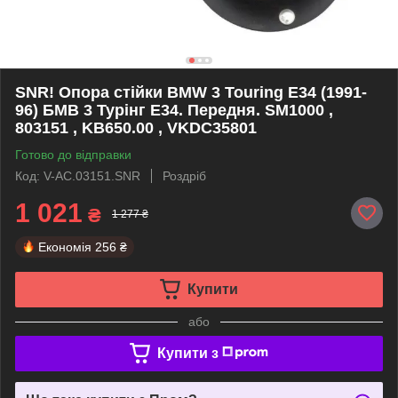
SNR! Опора стійки BMW 3 Touring E34 (1991-
96) БМВ 3 Турінг Е34. Передня. SM1000 ,
803151 , KB650.00 , VKDC35801
Готово до відправки
Код: V-AC.03151.SNR
Роздріб
1 021
₴
1 277 ₴
Економія
256 ₴
Купити
або
Купити з