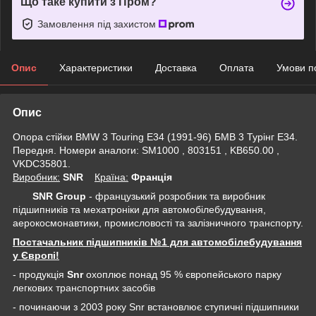
Що таке купити з Пром?
Замовлення під захистом
Опис
Характеристики
Доставка
Оплата
Умови п
Опис
Опора стійки BMW 3 Touring E34 (1991-96) БМВ 3 Турінг Е34.
Передня. Номери аналоги: SM1000 , 803151 , KB650.00 ,
VKDC35801.
Виробник:
SNR
Крaїна:
Франція
SNR Group
- французький розробник та виробник
підшипників та мехатроніки для автомобілебудування,
аерокосмонавтики, промисловості та залізничного транспорту.
Постачальник підшипників №1 для автомобілебудування
у Європі!
- продукція
Snr
охоплює понад 95 % європейського парку
легкових транспортних засобів
- починаючи з 2003 року Snr встановлює ступичні підшипники