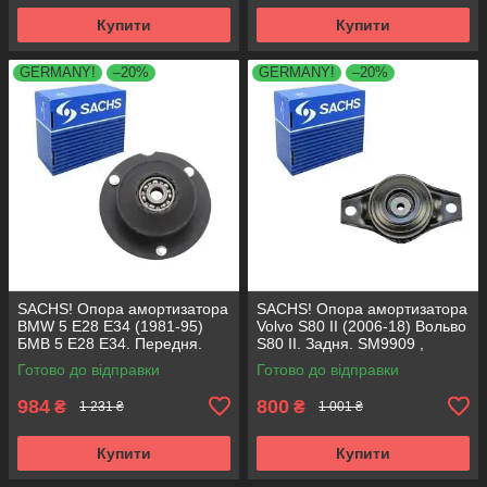
Купити
Купити
GERMANY!
–20%
GERMANY!
–20%
SACHS! Опора амортизатора
SACHS! Опора амортизатора
BMW 5 E28 E34 (1981-95)
Volvo S80 II (2006-18) Вольво
БМВ 5 Е28 Е34. Передня.
S80 II. Задня. SM9909 ,
SM1000 , 803151 , KB650.00 ,
802416 , KB952.10 ,
Готово до відправки
Готово до відправки
VKDC35801
VKDA40436
984
800
₴
₴
1 231 ₴
1 001 ₴
Купити
Купити