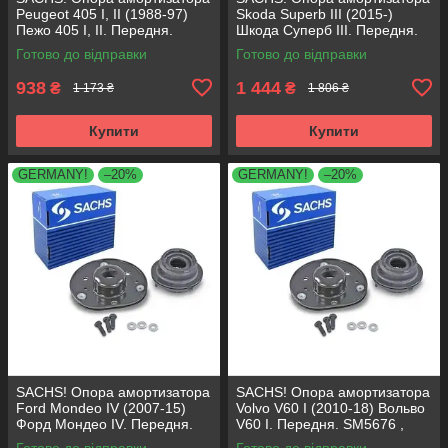
Peugeot 405 I, II (1988-97)
Skoda Superb III (2015-)
Пежо 405 I, II. Передня.
Шкода Суперб III. Передня.
SM1553 , 803023 , KB659.36 ,
803024 , KB657.27 ,
Готово до відправки
Готово до відправки
VKDA35336
VKDA35167
938
1 444
₴
₴
1 173 ₴
1 806 ₴
Купити
Купити
GERMANY!
–20%
GERMANY!
–20%
SACHS! Опора амортизатора
SACHS! Опора амортизатора
Ford Mondeo IV (2007-15)
Volvo V60 I (2010-18) Вольво
Форд Мондео IV. Передня.
V60 I. Передня. SM5676 ,
SM5676 , 803053 , KB652.30
803053 , KB652.30
Готово до відправки
Готово до відправки