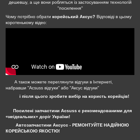
дешевшу, а ще вони робляться із застосуванням технологій
"посилення"
Чому потрібно обрати
корейський Аксус?
Відповіді в цьому
коротенькому відео:
А також можете переглянути відгуки в Інтернеті,
набравши "Acsuss відгуки" або "Аксус відгуки"
і після цього зробите вибір на користь корейців!
Посилені запчастини Acsuss є рекомендованими для
«неідеальних» доріг України!
Автозапчастини Аксусс - РЕМОНТУЙТЕ НАДІЙНОЮ
КОРЕЙСЬКОЮ ЯКОСТЮ!