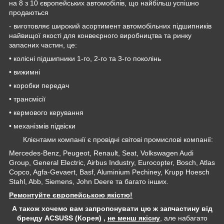
на 8 з 10 європейських автомобілів, що найбільш успішно
продаються
- виготовляє широкий асортимент автомобільних підшипників
найвищої якості для конвеєрного виробництва та ринку
запасних частин, це:
• колісні підшипники 1-го, 2-го та 3-го поколінь
• вижимні
• коробки передач
• трансмісії
• кермового керування
• механізмів підвіски
Клієнтами компанії є провідні світові промислові компанії:
Mercedes-Benz, Peugeot, Renault, Seat, Volkswagen Audi
Group, General Electric, Airbus Industry, Eurocopter, Bosch, Atlas
Copco, Agfa-Gevaert, Basf, Aluminium Pechiney, Krupp Hoesch
Stahl, Abb, Siemens, John Deere та багато інших.
Ремонтуйте європейською якістю!
А також хочемо вам запропонувати цю ж запчастину від
бренду ACSUSS (Корея) ,
не менш якісну
, але набагато