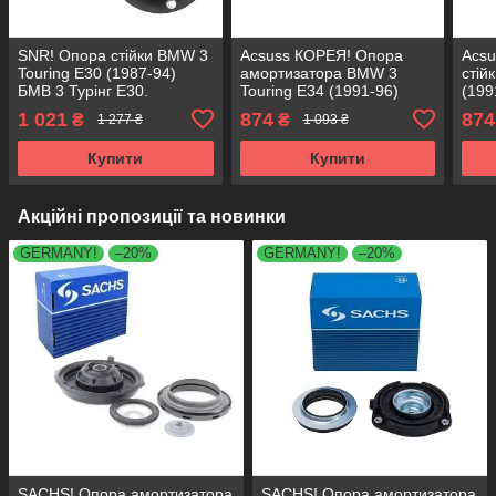
SNR! Опора стійки BMW 3
Acsuss КОРЕЯ! Опора
Acs
Touring E30 (1987-94)
амортизатора BMW 3
стій
БМВ 3 Турінг Е30.
Touring E34 (1991-96)
(199
Передня. SM1000 ,
БМВ 3 Турінг Е34.
Е34.
1 021
874
874
₴
₴
1 277 ₴
1 093 ₴
803151 , KB650.00 ,
Передня. SM1000 ,
8031
VKDC35801
803151 , KB650.00 ,
VKD
Купити
Купити
VKDC35801
Акційні пропозиції та новинки
GERMANY!
–20%
GERMANY!
–20%
SACHS! Опора амортизатора
SACHS! Опора амортизатора