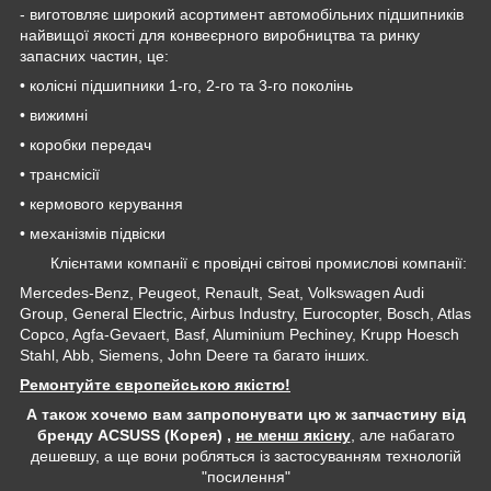
- виготовляє широкий асортимент автомобільних підшипників
найвищої якості для конвеєрного виробництва та ринку
запасних частин, це:
• колісні підшипники 1-го, 2-го та 3-го поколінь
• вижимні
• коробки передач
• трансмісії
• кермового керування
• механізмів підвіски
Клієнтами компанії є провідні світові промислові компанії:
Mercedes-Benz, Peugeot, Renault, Seat, Volkswagen Audi
Group, General Electric, Airbus Industry, Eurocopter, Bosch, Atlas
Copco, Agfa-Gevaert, Basf, Aluminium Pechiney, Krupp Hoesch
Stahl, Abb, Siemens, John Deere та багато інших.
Ремонтуйте європейською якістю!
А також хочемо вам запропонувати цю ж запчастину від
бренду ACSUSS (Корея) ,
не менш якісну
, але набагато
дешевшу, а ще вони робляться із застосуванням технологій
"посилення"