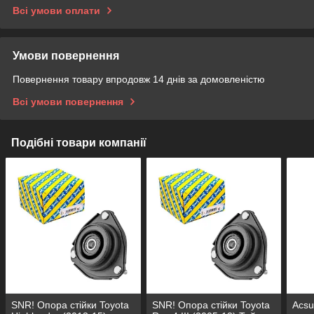
Всі умови оплати
Умови повернення
Повернення товару впродовж 14 днів за домовленістю
Всі умови повернення
Подібні товари компанії
SNR! Опора стійки Toyota
SNR! Опора стійки Toyota
Acs