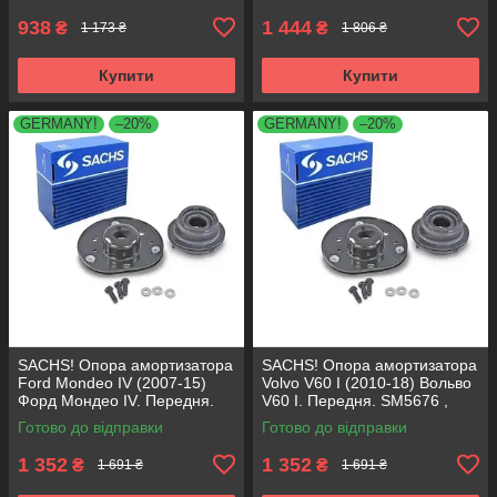
938
1 444
₴
₴
1 173 ₴
1 806 ₴
Купити
Купити
GERMANY!
–20%
GERMANY!
–20%
SACHS! Опора амортизатора
SACHS! Опора амортизатора
Ford Mondeo IV (2007-15)
Volvo V60 I (2010-18) Вольво
Форд Мондео IV. Передня.
V60 I. Передня. SM5676 ,
SM5676 , 803053 , KB652.30
803053 , KB652.30
Готово до відправки
Готово до відправки
1 352
1 352
₴
₴
1 691 ₴
1 691 ₴