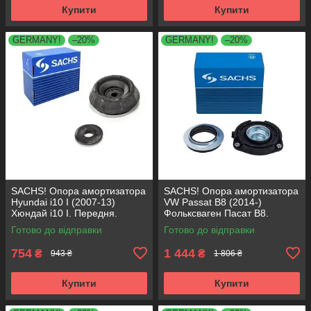
Купити
Купити
GERMANY!
–20%
GERMANY!
–20%
SACHS! Опора амортизатора
SACHS! Опора амортизатора
Hyundai i10 I (2007-13)
VW Passat B8 (2014-)
Хюндай i10 I. Передня.
Фольксваген Пасат B8.
SM5818 , 801063 , KB689.27 ,
Передня. 803024 , KB657.27 ,
Готово до відправки
Готово до відправки
VKDA88511
VKDA35167
754
1 444
₴
₴
943 ₴
1 806 ₴
Купити
Купити