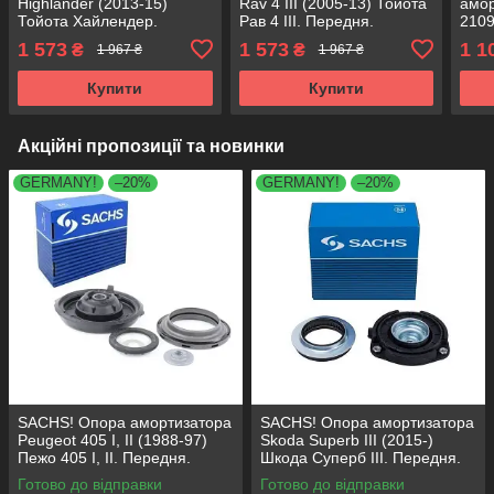
Highlander (2013-15)
Rav 4 III (2005-13) Тойота
амор
Тойота Хайлендер.
Рав 4 III. Передня.
2109
Передня. SM5639 ,
SM5639 , KB669.28
Пере
1 573
1 573
1 1
₴
₴
1 967 ₴
1 967 ₴
KB669.28
KB67
Купити
Купити
Акційні пропозиції та новинки
GERMANY!
–20%
GERMANY!
–20%
SACHS! Опора амортизатора
SACHS! Опора амортизатора
Peugeot 405 I, II (1988-97)
Skoda Superb III (2015-)
Пежо 405 I, II. Передня.
Шкода Суперб III. Передня.
SM1553 , 803023 , KB659.36 ,
803024 , KB657.27 ,
Готово до відправки
Готово до відправки
VKDA35336
VKDA35167