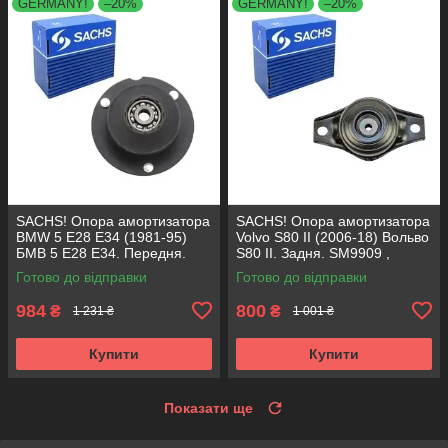
GERMANY!
–20%
GERMANY!
–20%
SACHS! Опора амортизатора
SACHS! Опора амортизатора
BMW 5 E28 E34 (1981-95)
Volvo S80 II (2006-18) Вольво
БМВ 5 Е28 Е34. Передня.
S80 II. Задня. SM9909 ,
SM1000 , 803151 , KB650.00 ,
802416 , KB952.10 ,
Готово до відправки
Готово до відправки
VKDC35801
VKDA40436
984
800
₴
₴
1 231 ₴
1 001 ₴
Купити
Купити
Показати ще