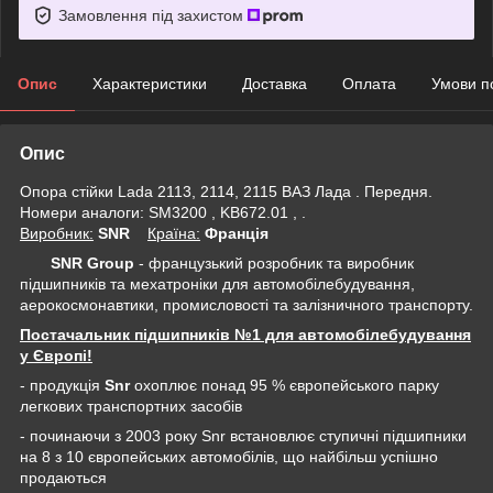
Замовлення під захистом
Опис
Характеристики
Доставка
Оплата
Умови п
Опис
Опора стійки Lada 2113, 2114, 2115 ВАЗ Лада . Передня.
Номери аналоги: SM3200 , KB672.01 , .
Виробник:
SNR
Крaїна:
Франція
SNR Group
- французький розробник та виробник
підшипників та мехатроніки для автомобілебудування,
аерокосмонавтики, промисловості та залізничного транспорту.
Постачальник підшипників №1 для автомобілебудування
у Європі!
- продукція
Snr
охоплює понад 95 % європейського парку
легкових транспортних засобів
- починаючи з 2003 року Snr встановлює ступичні підшипники
на 8 з 10 європейських автомобілів, що найбільш успішно
продаються