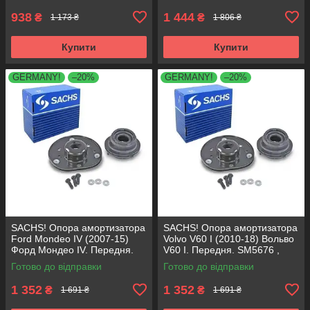
938
1 444
₴
₴
1 173 ₴
1 806 ₴
Купити
Купити
GERMANY!
–20%
GERMANY!
–20%
SACHS! Опора амортизатора
SACHS! Опора амортизатора
Ford Mondeo IV (2007-15)
Volvo V60 I (2010-18) Вольво
Форд Мондео IV. Передня.
V60 I. Передня. SM5676 ,
SM5676 , 803053 , KB652.30
803053 , KB652.30
Готово до відправки
Готово до відправки
1 352
1 352
₴
₴
1 691 ₴
1 691 ₴