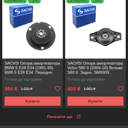
GERMANY!
–20%
GERMANY!
–20%
SACHS! Опора амортизатора
SACHS! Опора амортизатора
BMW 5 E28 E34 (1981-95)
Volvo S80 II (2006-18) Вольво
БМВ 5 Е28 Е34. Передня.
S80 II. Задня. SM9909 ,
SM1000 , 803151 , KB650.00 ,
802416 , KB952.10 ,
Готово до відправки
Готово до відправки
VKDC35801
VKDA40436
984
800
₴
₴
1 231 ₴
1 001 ₴
Купити
Купити
Показати ще