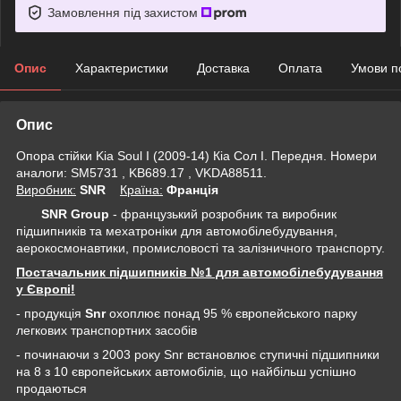
Замовлення під захистом
Опис
Характеристики
Доставка
Оплата
Умови п
Опис
Опора стійки Kia Soul I (2009-14) Кіа Сол I. Передня. Номери
аналоги: SM5731 , KB689.17 , VKDA88511.
Виробник:
SNR
Крaїна:
Франція
SNR Group
- французький розробник та виробник
підшипників та мехатроніки для автомобілебудування,
аерокосмонавтики, промисловості та залізничного транспорту.
Постачальник підшипників №1 для автомобілебудування
у Європі!
- продукція
Snr
охоплює понад 95 % європейського парку
легкових транспортних засобів
- починаючи з 2003 року Snr встановлює ступичні підшипники
на 8 з 10 європейських автомобілів, що найбільш успішно
продаються