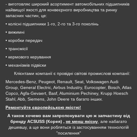
- виготовляє широкий асортимент автомобільних підшипників
найвищої якості для конвеєрного виробництва та ринку
запасних частин, це:
• колісні підшипники 1-го, 2-го та 3-го поколінь
• вижимні
• коробки передач
• трансмісії
• кермового керування
• механізмів підвіски
Клієнтами компанії є провідні світові промислові компанії:
Mercedes-Benz, Peugeot, Renault, Seat, Volkswagen Audi
Group, General Electric, Airbus Industry, Eurocopter, Bosch, Atlas
Copco, Agfa-Gevaert, Basf, Aluminium Pechiney, Krupp Hoesch
Stahl, Abb, Siemens, John Deere та багато інших.
Ремонтуйте європейською якістю!
А також хочемо вам запропонувати цю ж запчастину від
бренду ACSUSS (Корея) ,
не менш якісну
, але набагато
дешевшу, а ще вони робляться із застосуванням технологій
"посилення"