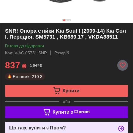
SNR! Опора стійки Kia Soul I (2009-14) Кіа Сол
I. Передня. SM5731 , KB689.17 , VKDA88511
Готово до відправки
Код: V-AC.05731.SNR
Роздріб
837
₴
1 047 ₴
Економія
210 ₴
Купити
або
Купити з
Що таке купити з Пром?