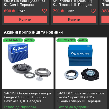
стійки Kia Soul I (2009-14)
Kia Picanto I, II (2004-17)
Pican
Кіа Сол I. Передня.
Кіа Піканто I, II. Передня.
Піка
SM5731 , KB689.17 ,
SM5818 , 801063 ,
SM58
690
791
828
₴
₴
863 ₴
989 ₴
VKDA88511
KB689.27 , VKDA88511
KB68
Купити
Купити
Акційні пропозиції та новинки
GERMANY!
–20%
GERMANY!
–20%
SACHS! Опора амортизатора
SACHS! Опора амортизатора
Peugeot 405 I, II (1988-97)
Skoda Superb III (2015-)
Пежо 405 I, II. Передня.
Шкода Суперб III. Передня.
SM1553 , 803023 , KB659.36 ,
803024 , KB657.27 ,
Готово до відправки
Готово до відправки
VKDA35336
VKDA35167