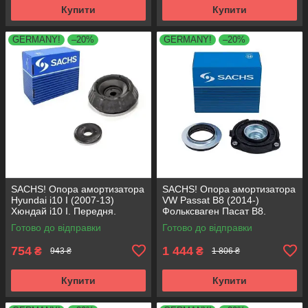
Купити
Купити
GERMANY!
–20%
GERMANY!
–20%
SACHS! Опора амортизатора
SACHS! Опора амортизатора
Hyundai i10 I (2007-13)
VW Passat B8 (2014-)
Хюндай i10 I. Передня.
Фольксваген Пасат B8.
SM5818 , 801063 , KB689.27 ,
Передня. 803024 , KB657.27 ,
Готово до відправки
Готово до відправки
VKDA88511
VKDA35167
754
1 444
₴
₴
943 ₴
1 806 ₴
Купити
Купити