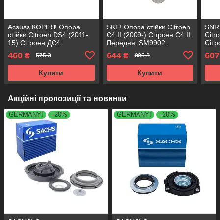
Acsuss КОРЕЯ! Опора
SKF! Опора стійки Citroen
SNR!
стійки Citroen DS4 (2011-
C4 II (2009-) Сітроен С4 II.
Citr
15) Сітроен ДС4.
Передня. SM9902 ,
Сітр
Передня. SM9902 ,
803438 , KB959.03 ,
SM99
460
644
607
₴
₴
575 ₴
805 ₴
803438 , KB959.03 ,
VKDA40320
KB95
VKDA40320
Купити
Купити
Акційні пропозиції та новинки
GERMANY!
–20%
GERMANY!
–20%