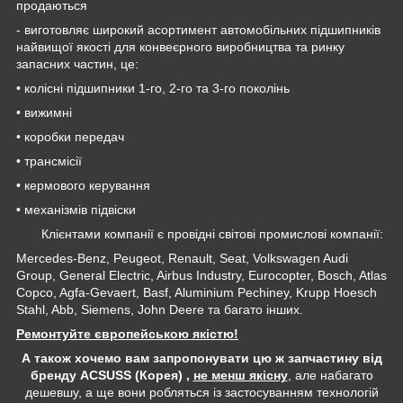
продаються
- виготовляє широкий асортимент автомобільних підшипників
найвищої якості для конвеєрного виробництва та ринку
запасних частин, це:
• колісні підшипники 1-го, 2-го та 3-го поколінь
• вижимні
• коробки передач
• трансмісії
• кермового керування
• механізмів підвіски
Клієнтами компанії є провідні світові промислові компанії:
Mercedes-Benz, Peugeot, Renault, Seat, Volkswagen Audi
Group, General Electric, Airbus Industry, Eurocopter, Bosch, Atlas
Copco, Agfa-Gevaert, Basf, Aluminium Pechiney, Krupp Hoesch
Stahl, Abb, Siemens, John Deere та багато інших.
Ремонтуйте європейською якістю!
А також хочемо вам запропонувати цю ж запчастину від
бренду ACSUSS (Корея) ,
не менш якісну
, але набагато
дешевшу, а ще вони робляться із застосуванням технологій