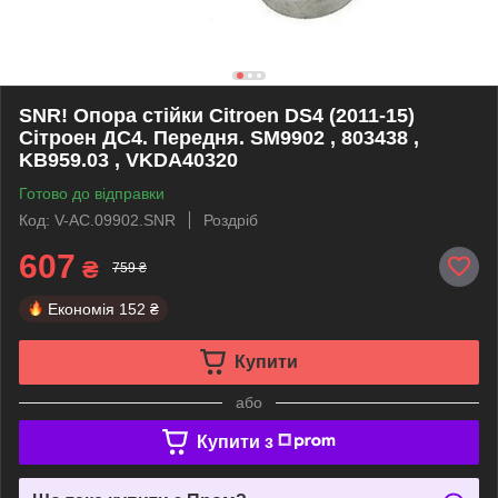
SNR! Опора стійки Citroen DS4 (2011-15)
Сітроен ДС4. Передня. SM9902 , 803438 ,
KB959.03 , VKDA40320
Готово до відправки
Код: V-AC.09902.SNR
Роздріб
607
₴
759 ₴
Економія
152 ₴
Купити
або
Купити з