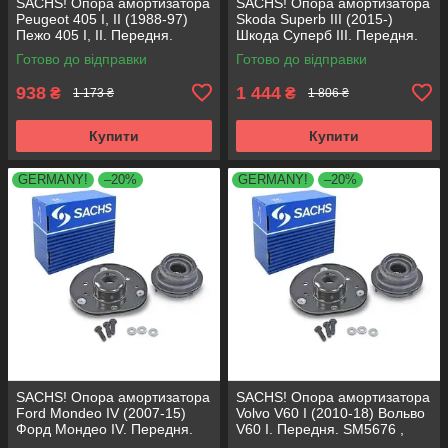
SACHS! Опора амортизатора
SACHS! Опора амортизатора
Peugeot 405 I, II (1988-97)
Skoda Superb III (2015-)
Пежо 405 I, II. Передня.
Шкода Суперб III. Передня.
SM1553 , 803023 , KB659.36 ,
803024 , KB657.27 ,
Готово до відправки
Готово до відправки
VKDA35336
VKDA35167
938
1 444
₴
₴
1 173 ₴
1 806 ₴
Купити
Купити
GERMANY!
–20%
GERMANY!
–20%
SACHS! Опора амортизатора
SACHS! Опора амортизатора
Ford Mondeo IV (2007-15)
Volvo V60 I (2010-18) Вольво
Форд Мондео IV. Передня.
V60 I. Передня. SM5676 ,
SM5676 , 803053 , KB652.30
803053 , KB652.30