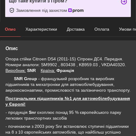
Що таке купити з Пром?
Замовлення під захистом
Опис
Характеристики
Доставка
Оплата
Умови п
Опис
Опора стійки Citroen DS4 (2011-15) Сітроен ДС4. Передня.
Номери аналоги: SM9902 , 803438 , KB959.03 , VKDA40320.
Виробник:
SNR
Крaїна:
Франція
SNR Group
- французький розробник та виробник
підшипників та мехатроніки для автомобілебудування,
аерокосмонавтики, промисловості та залізничного транспорту.
Постачальник підшипників №1 для автомобілебудування
у Європі!
- продукція
Snr
охоплює понад 95 % європейського парку
легкових транспортних засобів
- починаючи з 2003 року Snr встановлює ступичні підшипники
на 8 з 10 європейських автомобілів, що найбільш успішно