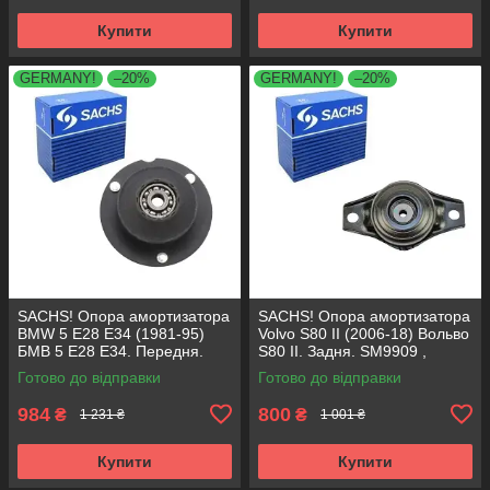
Купити
Купити
GERMANY!
–20%
GERMANY!
–20%
SACHS! Опора амортизатора
SACHS! Опора амортизатора
BMW 5 E28 E34 (1981-95)
Volvo S80 II (2006-18) Вольво
БМВ 5 Е28 Е34. Передня.
S80 II. Задня. SM9909 ,
SM1000 , 803151 , KB650.00 ,
802416 , KB952.10 ,
Готово до відправки
Готово до відправки
VKDC35801
VKDA40436
984
800
₴
₴
1 231 ₴
1 001 ₴
Купити
Купити