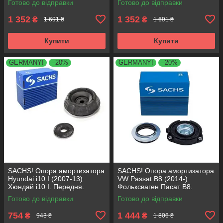
Готово до відправки
Готово до відправки
1 352
1 352
₴
₴
1 691 ₴
1 691 ₴
Купити
Купити
GERMANY!
–20%
GERMANY!
–20%
SACHS! Опора амортизатора
SACHS! Опора амортизатора
Hyundai i10 I (2007-13)
VW Passat B8 (2014-)
Хюндай i10 I. Передня.
Фольксваген Пасат B8.
SM5818 , 801063 , KB689.27 ,
Передня. 803024 , KB657.27 ,
Готово до відправки
Готово до відправки
VKDA88511
VKDA35167
754
1 444
₴
₴
943 ₴
1 806 ₴