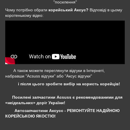
"посилення"
Чому потрібно обрати
корейський Аксус?
Відповіді в цьому
коротенькому відео:
А також можете переглянути відгуки в Інтернеті,
набравши "Acsuss відгуки" або "Аксус відгуки"
і після цього зробите вибір на користь корейців!
Посилені запчастини Acsuss є рекомендованими для
«неідеальних» доріг України!
Автозапчастини Аксусс - РЕМОНТУЙТЕ НАДІЙНОЮ
КОРЕЙСЬКОЮ ЯКОСТЮ!