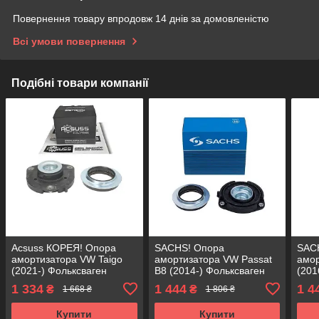
Повернення товару впродовж 14 днів за домовленістю
Всі умови повернення
Подібні товари компанії
Acsuss КОРЕЯ! Опора
SACHS! Опора
SAC
амортизатора VW Taigo
амортизатора VW Passat
амор
(2021-) Фольксваген
B8 (2014-) Фольксваген
(201
Тайго. Передня. 803024 ,
Пасат B8. Передня.
Тігу
1 334
1 444
1 4
₴
₴
1 668 ₴
1 806 ₴
KB657.27 , VKDA35167
803024 , KB657.27 ,
KB65
VKDA35167
Купити
Купити