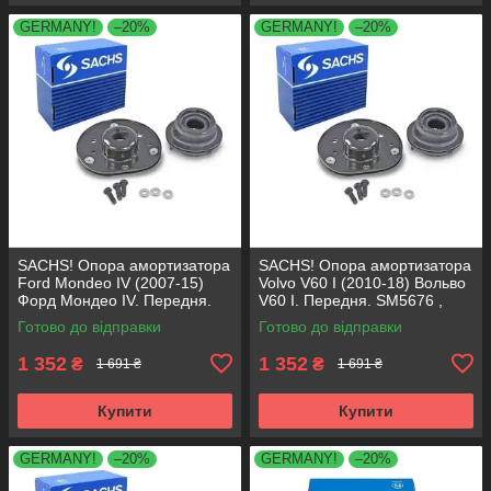
GERMANY!
–20%
GERMANY!
–20%
SACHS! Опора амортизатора
SACHS! Опора амортизатора
Ford Mondeo IV (2007-15)
Volvo V60 I (2010-18) Вольво
Форд Мондео IV. Передня.
V60 I. Передня. SM5676 ,
SM5676 , 803053 , KB652.30
803053 , KB652.30
Готово до відправки
Готово до відправки
1 352
1 352
₴
₴
1 691 ₴
1 691 ₴
Купити
Купити
GERMANY!
–20%
GERMANY!
–20%