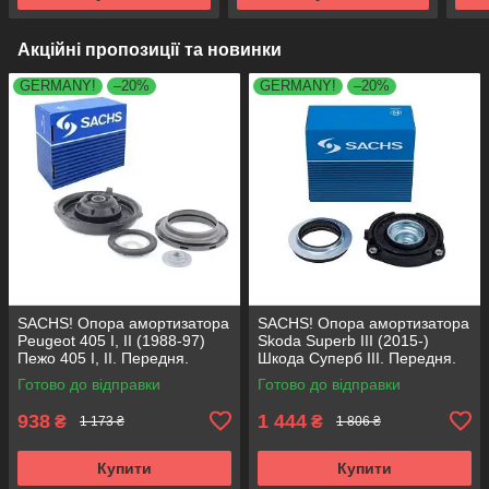
Акційні пропозиції та новинки
GERMANY!
–20%
GERMANY!
–20%
SACHS! Опора амортизатора
SACHS! Опора амортизатора
Peugeot 405 I, II (1988-97)
Skoda Superb III (2015-)
Пежо 405 I, II. Передня.
Шкода Суперб III. Передня.
SM1553 , 803023 , KB659.36 ,
803024 , KB657.27 ,
Готово до відправки
Готово до відправки
VKDA35336
VKDA35167
938
1 444
₴
₴
1 173 ₴
1 806 ₴
Купити
Купити