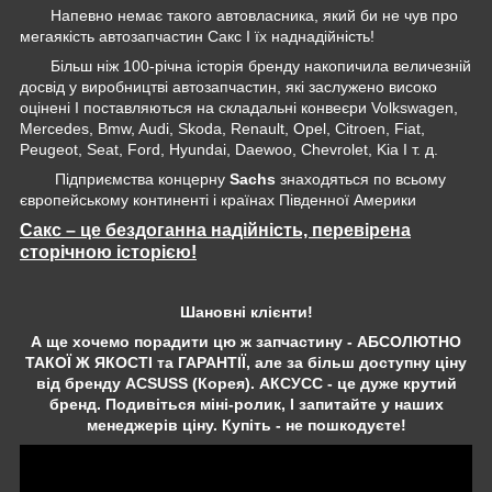
Напевно немає такого автовласника, який би не чув про
мегаякість автозапчастин Сакс І їх наднадійність!
Більш ніж 100-річна історія бренду накопичила величезній
досвід у виробництві автозапчастин, які заслужено високо
оцінені І поставляються на складальні конвеєри Volkswagen,
Mercedes, Bmw, Audi, Skoda, Renault, Opel, Citroen, Fiat,
Peugeot, Seat, Ford, Hyundai, Daewoo, Chevrolet, Kia І т. д.
Підприємства концерну
Sachs
знаходяться по всьому
європейському континенті і країнах Південної Америки
Сакс – це бездоганна надійність, перевірена
сторічною історією!
Шановні клієнти!
А ще хочемо порадити цю ж запчастину - АБСОЛЮТНО
ТАКОЇ Ж ЯКОСТІ та ГАРАНТІЇ, але за більш доступну ціну
від бренду ACSUSS (Корея). АКСУСС - це дуже крутий
бренд. Подивіться міні-ролик, І запитайте у наших
менеджерів ціну. Купіть - не пошкодуєте!