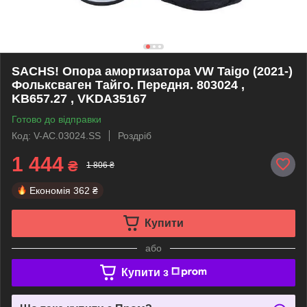
SACHS! Опора амортизатора VW Taigo (2021-)
Фольксваген Тайго. Передня. 803024 ,
KB657.27 , VKDA35167
Готово до відправки
Код: V-AC.03024.SS
Роздріб
1 444
₴
1 806 ₴
Економія
362 ₴
Купити
або
Купити з