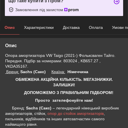
Що таке купити з Пром?
Замовлення під захистом
Опис
Характеристики
Доставка
Оплата
Умови п
Опис
Опора амортизатора VW Taigo (2021-) Фольксваген Тайго.
Передня. Підбір за номерами: 803024 , KB657.27 ,
VKDA35167.
Бренд:
Sachs (Сакс)
Країна:
Німеччина
ОБМЕЖЕНА АКЦІЙНА КІЛЬКІСТЬ. МЕГАЗНИЖКИ.
ЗАЛИШКИ!
ДОПОМОЖЕМО З ПРАВИЛЬНИМ ПІДБОРОМ!
Просто зателефонуйте нам!
Бренд:
Sachs (Сакс)
– легендарний німецький виробник
амортизаторів, стійок,
опор до стойок амортизаторів
,
пильників, відбійників та інших автозапчастин самого
найвищого рівня.