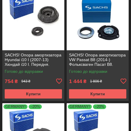
SACHS! Опора амортизатора
SACHS! Опора амортизатора
Hyundai i10 I (2007-13)
VW Passat B8 (2014-)
Хюндай i10 I. Передня.
Фольксваген Пасат B8.
SM5818 , 801063 , KB689.27 ,
Передня. 803024 , KB657.27 ,
Готово до відправки
Готово до відправки
VKDA88511
VKDA35167
754
1 444
₴
₴
943 ₴
1 806 ₴
Купити
Купити
GERMANY!
–20%
GERMANY!
–20%