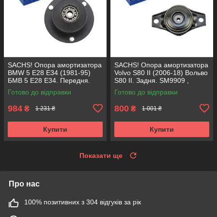
SACHS! Опора амортизатора
SACHS! Опора амортизатора
BMW 5 E28 E34 (1981-95)
Volvo S80 II (2006-18) Вольво
БМВ 5 Е28 Е34. Передня.
S80 II. Задня. SM9909 ,
SM1000 , 803151 , KB650.00 ,
802416 , KB952.10 ,
Готово до відправки
Готово до відправки
VKDC35801
VKDA40436
984
800
₴
₴
1 231 ₴
1 001 ₴
Купити
Купити
Показати ще
Про нас
100% позитивних з 304 відгуків за рік