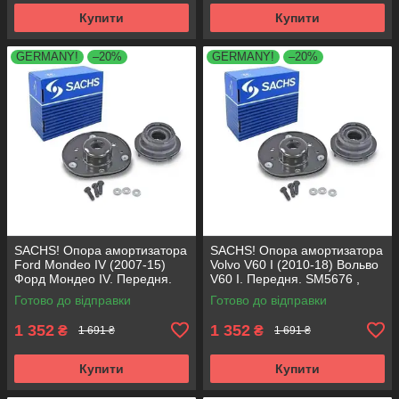
Купити
Купити
GERMANY!
–20%
GERMANY!
–20%
SACHS! Опора амортизатора
SACHS! Опора амортизатора
Ford Mondeo IV (2007-15)
Volvo V60 I (2010-18) Вольво
Форд Мондео IV. Передня.
V60 I. Передня. SM5676 ,
SM5676 , 803053 , KB652.30
803053 , KB652.30
Готово до відправки
Готово до відправки
1 352
1 352
₴
₴
1 691 ₴
1 691 ₴
Купити
Купити