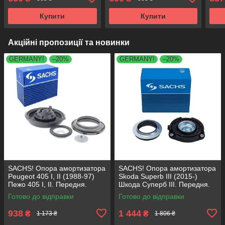
KB690.07
KB690.08
Купити
Купити
Акційні пропозиції та новинки
GERMANY!
–20%
GERMANY!
–20%
SACHS! Опора амортизатора
SACHS! Опора амортизатора
Peugeot 405 I, II (1988-97)
Skoda Superb III (2015-)
Пежо 405 I, II. Передня.
Шкода Суперб III. Передня.
SM1553 , 803023 , KB659.36 ,
803024 , KB657.27 ,
Готово до відправки
Готово до відправки
VKDA35336
VKDA35167
938
1 444
₴
₴
1 173 ₴
1 806 ₴