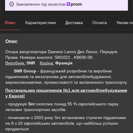
Замовлення під захистом
Опис
Характеристики
Доставка
Оплата
Умови п
Опис
Опора амортизатора Daewoo Lanos Део Ланос. Передня.
Права. Номери аналоги: SM1021 , KB690.08.
Виробник:
SNR
Крaїна:
Франція
SNR Group
- французький розробник та виробник
підшипників та мехатроніки для автомобілебудування,
аерокосмонавтики, промисловості та залізничного транспорту.
Постачальник підшипників №1 для автомобілебудування
у Європі!
- продукція
Snr
охоплює понад 95 % європейського парку
легкових транспортних засобів
- починаючи з 2003 року Snr встановлює ступичні підшипники
на 8 з 10 європейських автомобілів, що найбільш успішно
продаються