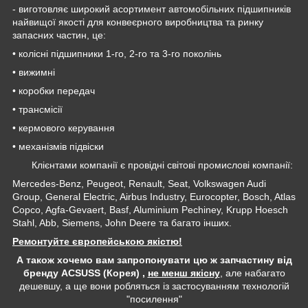
- виготовляє широкий асортимент автомобільних підшипників
найвищої якості для конвеєрного виробництва та ринку
запасних частин, це:
• колісні підшипники 1-го, 2-го та 3-го поколінь
• вижимні
• коробки передач
• трансмісії
• кермового керування
• механізмів підвіски
Клієнтами компанії є провідні світові промислові компанії:
Mercedes-Benz, Peugeot, Renault, Seat, Volkswagen Audi
Group, General Electric, Airbus Industry, Eurocopter, Bosch, Atlas
Copco, Agfa-Gevaert, Basf, Aluminium Pechiney, Krupp Hoesch
Stahl, Abb, Siemens, John Deere та багато інших.
Ремонтуйте європейською якістю!
А також хочемо вам запропонувати цю ж запчастину від
бренду ACSUSS (Корея) ,
не менш якісну
, але набагато
дешевшу, а ще вони робляться із застосуванням технологій
"посилення"