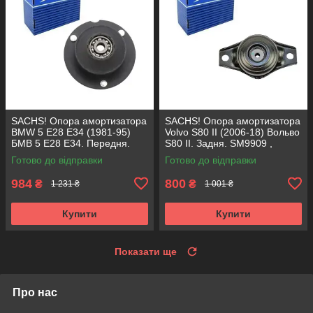
SACHS! Опора амортизатора
SACHS! Опора амортизатора
BMW 5 E28 E34 (1981-95)
Volvo S80 II (2006-18) Вольво
БМВ 5 Е28 Е34. Передня.
S80 II. Задня. SM9909 ,
SM1000 , 803151 , KB650.00 ,
802416 , KB952.10 ,
Готово до відправки
Готово до відправки
VKDC35801
VKDA40436
984
800
₴
₴
1 231 ₴
1 001 ₴
Купити
Купити
Показати ще
Про нас