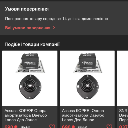
Умови повернення
Повернення товару впродовж 14 днів за домовленістю
Всі умови повернення
Подібні товари компанії
Acsuss КОРЕЯ! Опора
Acsuss КОРЕЯ! Опора
SNR!
амортизатора Daewoo
амортизатора Daewoo
Daew
Lanos Део Ланос.
Lanos Део Ланос.
Пере
Передня. Ліва. SM1020 ,
Передня. Права. SM1021 ,
KB6
690
690
837
₴
₴
863 ₴
863 ₴