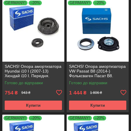
GERMANY!
–20%
GERMANY!
–20%
SACHS! Опора амортизатора
SACHS! Опора амортизатора
Hyundai i10 I (2007-13)
VW Passat B8 (2014-)
Хюндай i10 I. Передня.
Фольксваген Пасат B8.
SM5818 , 801063 , KB689.27 ,
Передня. 803024 , KB657.27 ,
Готово до відправки
Готово до відправки
VKDA88511
VKDA35167
754
1 444
₴
₴
943 ₴
1 806 ₴
Купити
Купити
GERMANY!
–20%
GERMANY!
–20%