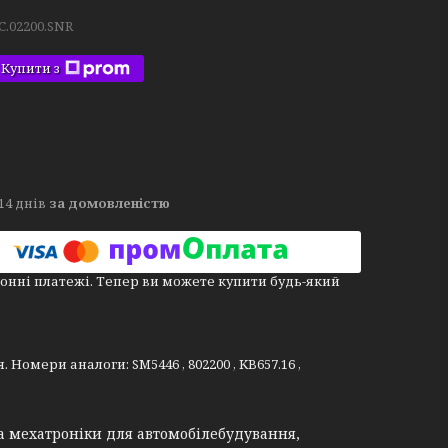
C.02200.SNR
Купити з
14 днів
за домовленістю
онні платежі. Тепер ви можете купити будь-який
. Номери аналоги: SM5446 , 802200 , KB657.16 ,
а мехатроніки для автомобілебудування,