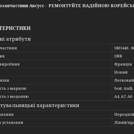
озапчастини Аксусс - РЕМОНТУЙТЕ НАДІЙНОЮ КОРЕЙС
ТЕРИСТИКИ
ні атрибути
пчастини
SM5446 , 8
ик
SNR
 виробник
Франція
Новий
хніки
Легковий
сть з маркою
Seat, Audi
сть з моделлю
A4, A7, A6
тувальницькі характеристики
ування
Передній
а установки
Лівий/пр