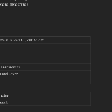
ЬКОЮ ЯКОСТЮ!
02200 , KB657.16 , VKDA35123
 автомобіль
, Land Rover
 міст
авий