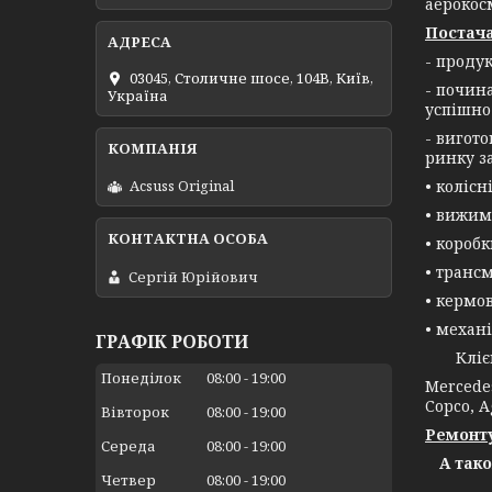
аерокос
Постача
- проду
03045, Столичне шосе, 104B, Київ,
- почин
Україна
успішно
- вигот
ринку з
• колісн
Acsuss Original
• вижим
• короб
• трансм
Сергій Юрійович
• кермо
• механі
ГРАФІК РОБОТИ
Клієнта
Понеділок
08:00
19:00
Mercedes
Copco, A
Вівторок
08:00
19:00
Ремонту
Середа
08:00
19:00
А так
Четвер
08:00
19:00