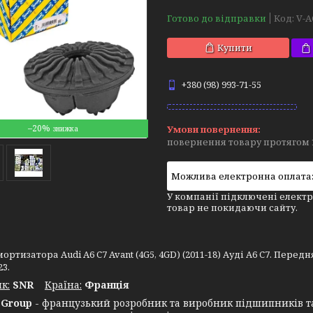
Готово до відправки
Код:
V-A
Купити
+380 (98) 993-71-55
–20%
повернення товару протягом 
У компанії підключені електр
товар не покидаючи сайту.
ртизатора Audi A6 C7 Avant (4G5, 4GD) (2011-18) Ауді А6 C7. Передня
3.
к:
SNR
Крaїна:
Франція
Group
- французький розробник та виробник підшипників т