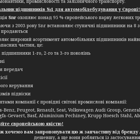
монавтики, промисловості та залізничного транспорту.
льник підшипників №1 для автомобілебудування у Європі!
кція
Snr
охоплює понад 95 % європейського парку легкових тр
аючи з 2003 року Snr встановлює ступичні підшипники на 8 з
 продаються
овляє широкий асортимент автомобільних підшипників найви
апасних частин, це:
і підшипники 1-го, 2-го та 3-го поколінь
ні
ки передач
ісії
вого керування
змів підвіски
ми компанії є провідні світові промислові компанії:
-Benz, Peugeot, Renault, Seat, Volkswagen Audi Group, General E
gfa-Gevaert, Basf, Aluminium Pechiney, Krupp Hoesch Stahl, Ab
йте європейською якістю!
ож хочемо вам запропонувати цю ж запчастину від бренду 
дешевшу, а ще вони робляться із застосуванн