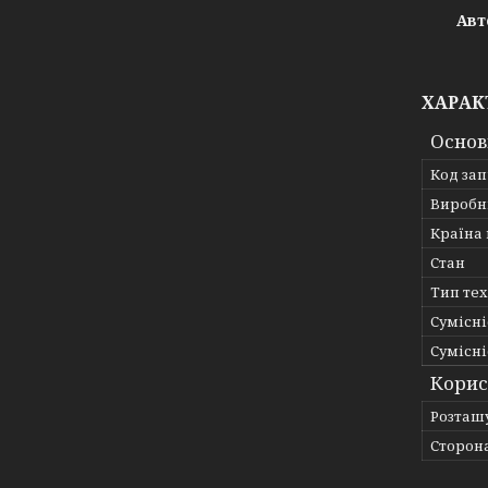
Авт
ХАРАК
Основ
Код за
Виробн
Країна
Стан
Тип те
Сумісні
Сумісні
Корис
Розташ
Сторон