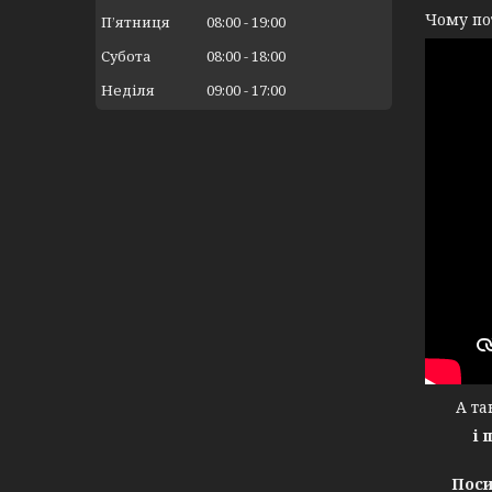
Чому по
Пʼятниця
08:00
19:00
Субота
08:00
18:00
Неділя
09:00
17:00
А тако
і 
Поси