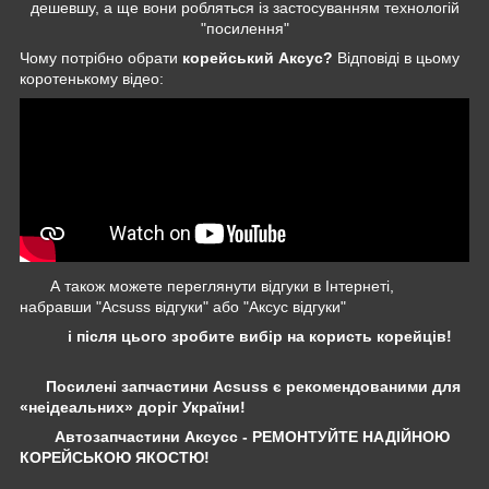
дешевшу, а ще вони робляться із застосуванням технологій
"посилення"
Чому потрібно обрати
корейський Аксус?
Відповіді в цьому
коротенькому відео:
А також можете переглянути відгуки в Інтернеті,
набравши "Acsuss відгуки" або "Аксус відгуки"
і після цього зробите вибір на користь корейців!
Посилені запчастини Acsuss є рекомендованими для
«неідеальних» доріг України!
Автозапчастини Аксусс - РЕМОНТУЙТЕ НАДІЙНОЮ
КОРЕЙСЬКОЮ ЯКОСТЮ!