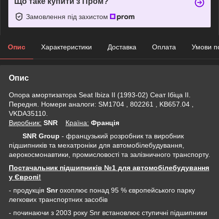
Що таке купити з Пром?
Замовлення під захистом
Опис
Характеристики
Доставка
Оплата
Умови п
Опис
Опора амортизатора Seat Ibiza II (1993-02) Сеат Ібіца II.
Передня. Номери аналоги: SM1704 , 802261 , KB657.04 ,
VKDA35110.
Виробник:
SNR
Крaїна:
Франція
SNR Group
- французький розробник та виробник
підшипників та мехатроніки для автомобілебудування,
аерокосмонавтики, промисловості та залізничного транспорту.
Постачальник підшипників №1 для автомобілебудування
у Європі!
- продукція
Snr
охоплює понад 95 % європейського парку
легкових транспортних засобів
- починаючи з 2003 року Snr встановлює ступичні підшипники