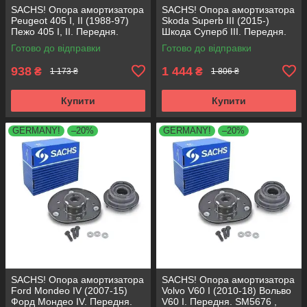
SACHS! Опора амортизатора
SACHS! Опора амортизатора
Peugeot 405 I, II (1988-97)
Skoda Superb III (2015-)
Пежо 405 I, II. Передня.
Шкода Суперб III. Передня.
SM1553 , 803023 , KB659.36 ,
803024 , KB657.27 ,
Готово до відправки
Готово до відправки
VKDA35336
VKDA35167
938
1 444
₴
₴
1 173 ₴
1 806 ₴
Купити
Купити
GERMANY!
–20%
GERMANY!
–20%
SACHS! Опора амортизатора
SACHS! Опора амортизатора
Ford Mondeo IV (2007-15)
Volvo V60 I (2010-18) Вольво
Форд Мондео IV. Передня.
V60 I. Передня. SM5676 ,