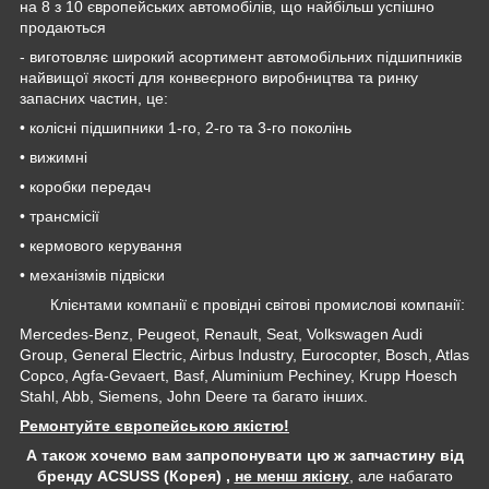
на 8 з 10 європейських автомобілів, що найбільш успішно
продаються
- виготовляє широкий асортимент автомобільних підшипників
найвищої якості для конвеєрного виробництва та ринку
запасних частин, це:
• колісні підшипники 1-го, 2-го та 3-го поколінь
• вижимні
• коробки передач
• трансмісії
• кермового керування
• механізмів підвіски
Клієнтами компанії є провідні світові промислові компанії:
Mercedes-Benz, Peugeot, Renault, Seat, Volkswagen Audi
Group, General Electric, Airbus Industry, Eurocopter, Bosch, Atlas
Copco, Agfa-Gevaert, Basf, Aluminium Pechiney, Krupp Hoesch
Stahl, Abb, Siemens, John Deere та багато інших.
Ремонтуйте європейською якістю!
А також хочемо вам запропонувати цю ж запчастину від
бренду ACSUSS (Корея) ,
не менш якісну
, але набагато