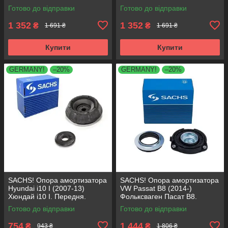
SM5676 , 803053 , KB652.30
803053 , KB652.30
Готово до відправки
Готово до відправки
1 352
1 352
₴
₴
1 691 ₴
1 691 ₴
Купити
Купити
GERMANY!
–20%
GERMANY!
–20%
SACHS! Опора амортизатора
SACHS! Опора амортизатора
Hyundai i10 I (2007-13)
VW Passat B8 (2014-)
Хюндай i10 I. Передня.
Фольксваген Пасат B8.
SM5818 , 801063 , KB689.27 ,
Передня. 803024 , KB657.27 ,
Готово до відправки
Готово до відправки
VKDA88511
VKDA35167
754
1 444
₴
₴
943 ₴
1 806 ₴