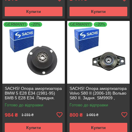
Купити
Купити
GERMANY!
–20%
GERMANY!
–20%
SACHS! Опора амортизатора
SACHS! Опора амортизатора
BMW 5 E28 E34 (1981-95)
Volvo S80 II (2006-18) Вольво
БМВ 5 Е28 Е34. Передня.
S80 II. Задня. SM9909 ,
SM1000 , 803151 , KB650.00 ,
802416 , KB952.10 ,
Готово до відправки
Готово до відправки
VKDC35801
VKDA40436
984
800
₴
₴
1 231 ₴
1 001 ₴
Купити
Купити