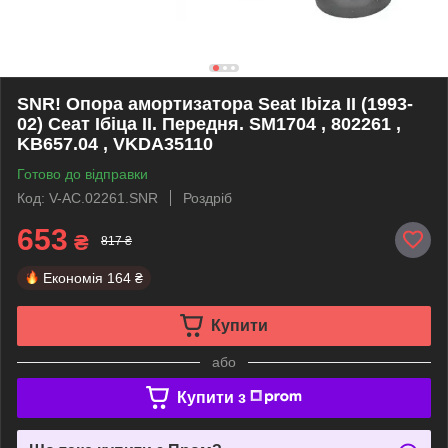
SNR! Опора амортизатора Seat Ibiza II (1993-
02) Сеат Ібіца II. Передня. SM1704 , 802261 ,
KB657.04 , VKDA35110
Готово до відправки
Код: V-AC.02261.SNR
Роздріб
653
₴
817 ₴
Економія
164 ₴
Купити
або
Купити з