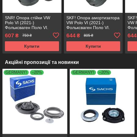
SNR! Опора стійки VW
SKF! Опора амортизатора
SKF!
Polo VI (2021-)
VW Polo VI (2021-)
VW P
Фольксваген Поло VI.
Фольксваген Поло VI.
Фоль
Передня. SM1708 ,
Передня. SM1708 ,
Пере
607
644
644
₴
₴
759 ₴
805 ₴
802270 , KB657.08 ,
802270 , KB657.08 ,
8022
VKDA35113
VKDA35113
VKD
Купити
Купити
Акційні пропозиції та новинки
GERMANY!
–20%
GERMANY!
–20%