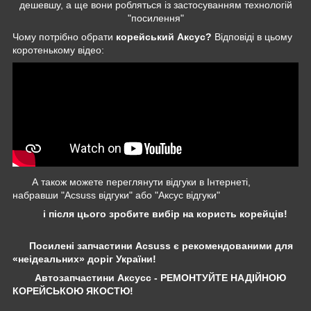
дешевшу, а ще вони робляться із застосуванням технологій
"посилення"
Чому потрібно обрати
корейський Аксус?
Відповіді в цьому
коротенькому відео:
А також можете переглянути відгуки в Інтернеті,
набравши "Acsuss відгуки" або "Аксус відгуки"
і після цього зробите вибір на користь корейців!
Посилені запчастини Acsuss є рекомендованими для
«неідеальних» доріг України!
Автозапчастини Аксусс - РЕМОНТУЙТЕ НАДІЙНОЮ
КОРЕЙСЬКОЮ ЯКОСТЮ!