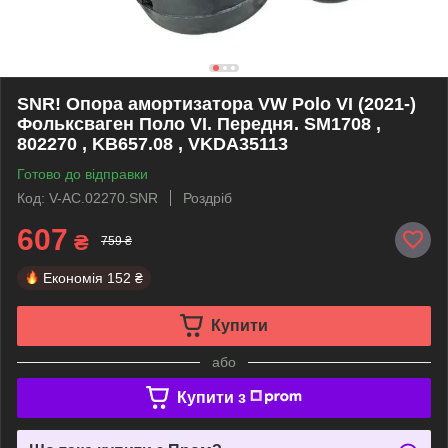
SNR! Опора амортизатора VW Polo VI (2021-)
Фольксваген Поло VI. Передня. SM1708 ,
802270 , KB657.08 , VKDA35113
Готово до відправки
Код: V-AC.02270.SNR
Роздріб
607
₴
759 ₴
Економія
152 ₴
Купити
або
Купити з