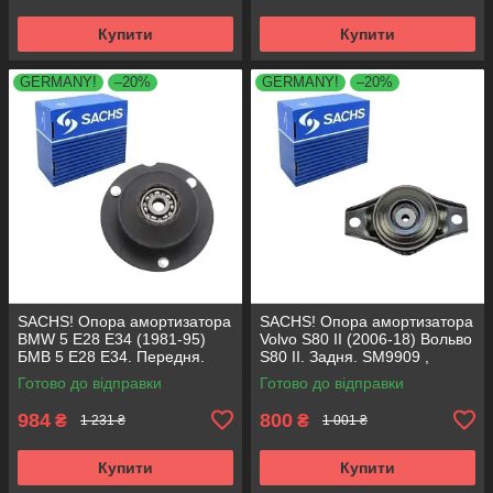
Купити
Купити
GERMANY!
–20%
GERMANY!
–20%
SACHS! Опора амортизатора
SACHS! Опора амортизатора
BMW 5 E28 E34 (1981-95)
Volvo S80 II (2006-18) Вольво
БМВ 5 Е28 Е34. Передня.
S80 II. Задня. SM9909 ,
SM1000 , 803151 , KB650.00 ,
802416 , KB952.10 ,
Готово до відправки
Готово до відправки
VKDC35801
VKDA40436
984
800
₴
₴
1 231 ₴
1 001 ₴
Купити
Купити