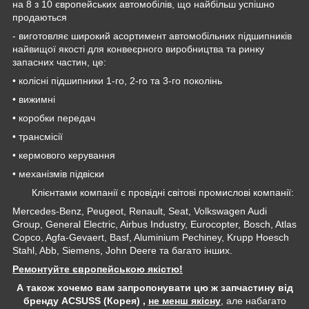
на 8 з 10 європейських автомобілів, що найбільш успішно
продаються
- виготовляє широкий асортимент автомобільних підшипників
найвищої якості для конвеєрного виробництва та ринку
запасних частин, це:
• колісні підшипники 1-го, 2-го та 3-го поколінь
• вижимні
• коробки передач
• трансмісії
• кермового керування
• механізмів підвіски
Клієнтами компанії є провідні світові промислові компанії:
Mercedes-Benz, Peugeot, Renault, Seat, Volkswagen Audi
Group, General Electric, Airbus Industry, Eurocopter, Bosch, Atlas
Copco, Agfa-Gevaert, Basf, Aluminium Pechiney, Krupp Hoesch
Stahl, Abb, Siemens, John Deere та багато інших.
Ремонтуйте європейською якістю!
А також хочемо вам запропонувати цю ж запчастину від
бренду ACSUSS (Корея) ,
не менш якісну
, але набагато