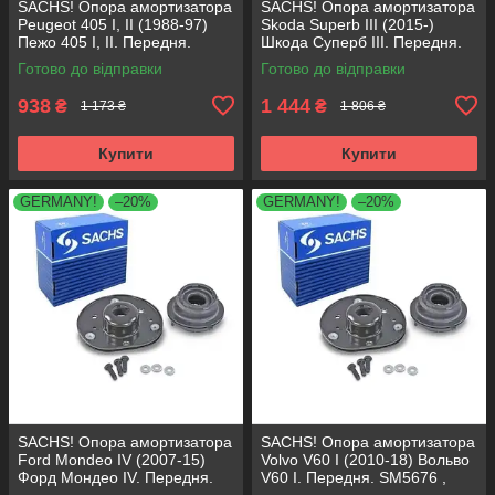
SACHS! Опора амортизатора
SACHS! Опора амортизатора
Peugeot 405 I, II (1988-97)
Skoda Superb III (2015-)
Пежо 405 I, II. Передня.
Шкода Суперб III. Передня.
SM1553 , 803023 , KB659.36 ,
803024 , KB657.27 ,
Готово до відправки
Готово до відправки
VKDA35336
VKDA35167
938
1 444
₴
₴
1 173 ₴
1 806 ₴
Купити
Купити
GERMANY!
–20%
GERMANY!
–20%
SACHS! Опора амортизатора
SACHS! Опора амортизатора
Ford Mondeo IV (2007-15)
Volvo V60 I (2010-18) Вольво
Форд Мондео IV. Передня.
V60 I. Передня. SM5676 ,
SM5676 , 803053 , KB652.30
803053 , KB652.30