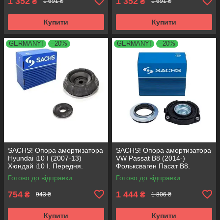
1 352
1 352
₴
₴
1 691 ₴
1 691 ₴
Купити
Купити
GERMANY!
–20%
GERMANY!
–20%
SACHS! Опора амортизатора
SACHS! Опора амортизатора
Hyundai i10 I (2007-13)
VW Passat B8 (2014-)
Хюндай i10 I. Передня.
Фольксваген Пасат B8.
SM5818 , 801063 , KB689.27 ,
Передня. 803024 , KB657.27 ,
Готово до відправки
Готово до відправки
VKDA88511
VKDA35167
754
1 444
₴
₴
943 ₴
1 806 ₴
Купити
Купити