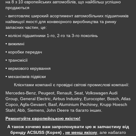
на 8 з 10 європейських автомобілів, що найбільш успішно
продаються
- виготовляє широкий асортимент автомобільних підшипників
найвищої якості для конвеєрного виробництва та ринку
запасних частин, це:
• колісні підшипники 1-го, 2-го та 3-го поколінь
• вижимні
• коробки передач
• трансмісії
• кермового керування
• механізмів підвіски
Клієнтами компанії є провідні світові промислові компанії:
Mercedes-Benz, Peugeot, Renault, Seat, Volkswagen Audi
Group, General Electric, Airbus Industry, Eurocopter, Bosch, Atlas
Copco, Agfa-Gevaert, Basf, Aluminium Pechiney, Krupp Hoesch
Stahl, Abb, Siemens, John Deere та багато інших.
Ремонтуйте європейською якістю!
А також хочемо вам запропонувати цю ж запчастину від
бренду ACSUSS (Корея) ,
не менш якісну
, але набагато