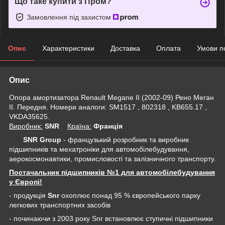
Що таке купити з Пром?
Замовлення під захистом
Опис
Характеристики
Доставка
Оплата
Умови п
Опис
Опора амортизатора Renault Megane II (2002-09) Рено Меган
II. Передня. Номери аналоги: SM1517 , 802318 , KB655.17 ,
VKDA35625.
Виробник:
SNR
Крaїна:
Франція
SNR Group
- французький розробник та виробник
підшипників та мехатроніки для автомобілебудування,
аерокосмонавтики, промисловості та залізничного транспорту.
Постачальник підшипників №1 для автомобілебудування
у Європі!
- продукція
Snr
охоплює понад 95 % європейського парку
легкових транспортних засобів
- починаючи з 2003 року Snr встановлює ступичні підшипники