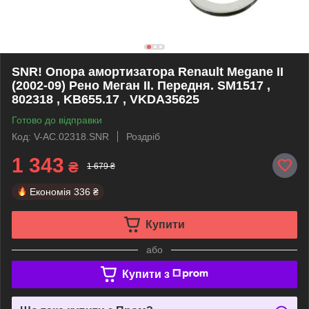
SNR! Опора амортизатора Renault Megane II
(2002-09) Рено Меган II. Передня. SM1517 ,
802318 , KB655.17 , VKDA35625
Готово до відправки
Код: V-AC.02318.SNR
Роздріб
1 343
₴
1 679 ₴
Економія
336 ₴
Купити
або
Купити з