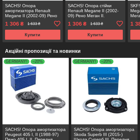
SACHS! Опора
SACHS! Опора стійки
SKF!
амортизатора Renault
Renault Megane II (2002-
Mega
Megane II (2002-09) Рено
09) Рено Меган II.
Мега
Меган II. Передня.
Передня. SM1517 ,
SM15
1 306
1 306
1 3
₴
₴
1 633 ₴
1 633 ₴
SM1517 , 802318 ,
802318 , KB655.17 ,
KB65
KB655.17 , VKDA35625
VKDA35625
Купити
Купити
Акційні пропозиції та новинки
GERMANY!
–20%
GERMANY!
–20%
SACHS! Опора амортизатора
SACHS! Опора амортизатора
Peugeot 405 I, II (1988-97)
Skoda Superb III (2015-)
Пежо 405 I, II. Передня.
Шкода Суперб III. Передня.