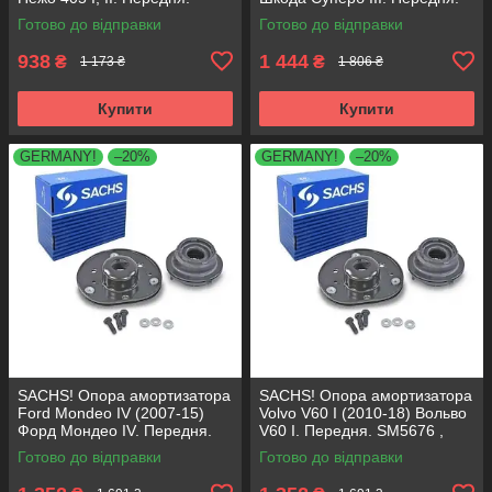
SM1553 , 803023 , KB659.36 ,
803024 , KB657.27 ,
Готово до відправки
Готово до відправки
VKDA35336
VKDA35167
938
1 444
₴
₴
1 173 ₴
1 806 ₴
Купити
Купити
GERMANY!
–20%
GERMANY!
–20%
SACHS! Опора амортизатора
SACHS! Опора амортизатора
Ford Mondeo IV (2007-15)
Volvo V60 I (2010-18) Вольво
Форд Мондео IV. Передня.
V60 I. Передня. SM5676 ,
SM5676 , 803053 , KB652.30
803053 , KB652.30
Готово до відправки
Готово до відправки