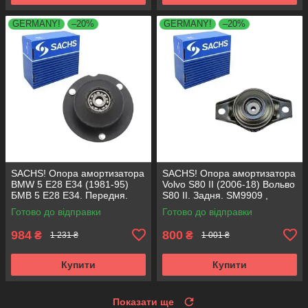
GERMANY!
–20%
GERMANY!
–20%
SACHS! Опора амортизатора
SACHS! Опора амортизатора
BMW 5 E28 E34 (1981-95)
Volvo S80 II (2006-18) Вольво
БМВ 5 Е28 Е34. Передня.
S80 II. Задня. SM9909 ,
SM1000 , 803151 , KB650.00 ,
802416 , KB952.10 ,
Готово до відправки
Готово до відправки
VKDC35801
VKDA40436
984
800
₴
₴
1 231 ₴
1 001 ₴
Купити
Купити
Показати ще