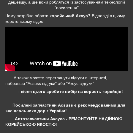
дешевшу, а ще вони робляться із застосуванням технологій
"посилення"
Чому потрібно обрати
корейський Аксус?
Відповіді в цьому
коротенькому відео:
А також можете переглянути відгуки в Інтернеті,
набравши "Acsuss відгуки" або "Аксус відгуки"
і після цього зробите вибір на користь корейців!
Посилені запчастини Acsuss є рекомендованими для
«неідеальних» доріг України!
Автозапчастини Аксусс - РЕМОНТУЙТЕ НАДІЙНОЮ
КОРЕЙСЬКОЮ ЯКОСТЮ!