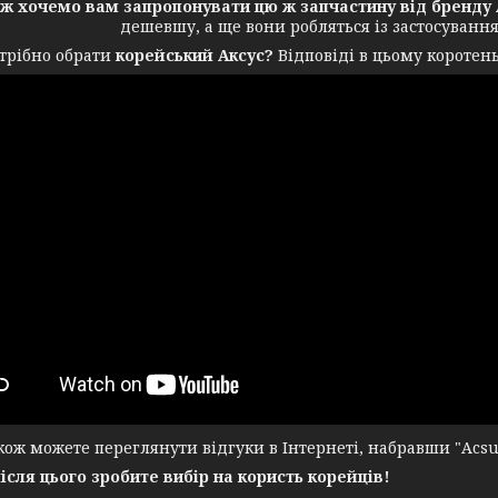
ож хочемо вам запропонувати цю ж запчастину від бренду 
дешевшу, а ще вони робляться із застосуванн
трібно обрати
корейський Аксус?
Відповіді в цьому коротень
ж можете переглянути відгуки в Інтернеті, набравши "Acsuss
після цього зробите вибір на користь корейців!