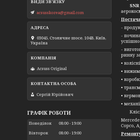
SNR 
аерокос
acsusskorea@gmail.com
Постача
- проду
- почин
03045, Столичне шосе, 104B, Київ,
успішно
Україна
- вигот
ринку з
• колісн
Acsuss Original
• вижим
• короб
• трансм
Сергій Юрійович
• кермо
• механі
Клієнта
ГРАФІК РОБОТИ
Mercedes
Понеділок
08:00
19:00
Copco, A
Вівторок
08:00
19:00
Ремонту