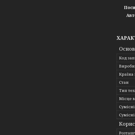
Поси
Авт
ХАРАК
Основ
Код за
Виробн
Країна
Стан
Тип те
Місце 
Сумісні
Сумісні
Корис
Розташ