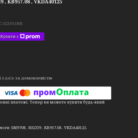
9 , KB957.08 , VKDA40125
C.02339.SNR
Купити з
14 днів
за домовленістю
онні платежі. Тепер ви можете купити будь-який
и: SM9708 , 802339 , KB957.08 , VKDA40125.