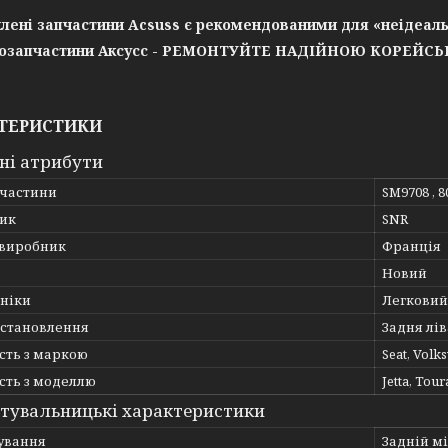
лені запчастини Acsuss є рекомендованими для «неідеаль
озапчастини Аксусс - РЕМОНТУЙТЕ НАДІЙНОЮ КОРЕЙС
ТЕРИСТИКИ
ні атрибути
пчастини
SM9708 , 8
ик
SNR
 виробник
Франція
Новий
хніки
Легковий
встановлення
Задня лів
сть з маркою
Seat, Volk
сть з моделлю
Jetta, Tour
тувальницькі характеристики
ування
Задній мі