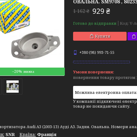
ОВАЛЬНА. SM9708 , 80233
929 ₴
1 162 ₴
Готово до відправки
Код:
V-A
Купити
+380 (98) 993-71-55
–20%
повернення товару протягом 
У компанії підключені електр
товар не покидаючи сайту.
ртизатора Audi A3 (2003-13) Ауді А3. Задня. Овальна. Номери аналог
к:
SNR
Крaїна:
Франція