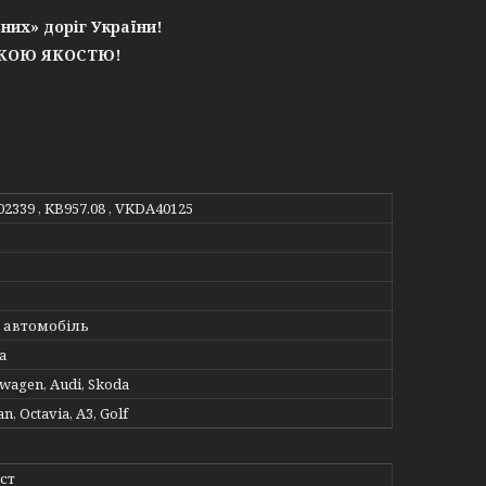
них» доріг України!
ЬКОЮ ЯКОСТЮ!
02339 , KB957.08 , VKDA40125
 автомобіль
а
swagen, Audi, Skoda
an, Octavia, A3, Golf
ст