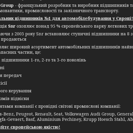
Group
- французький розробник та виробник підшипників т
монавтики, промисловості та залізничного транспорту.
льник підшипників №1 для автомобілебудування у Європі!
кція
Snr
охоплює понад 95 % європейського парку легкових тр
аючи з 2003 року Snr встановлює ступичні підшипники на 8 з
 продаються
овляє широкий асортимент автомобільних підшипників найви
апасних частин, це:
і підшипники 1-го, 2-го та 3-го поколінь
ні
ки передач
ісії
вого керування
змів підвіски
ми компанії є провідні світові промислові компанії:
-Benz, Peugeot, Renault, Seat, Volkswagen Audi Group, General E
gfa-Gevaert, Basf, Aluminium Pechiney, Krupp Hoesch Stahl, Ab
йте європейською якістю!