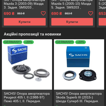
Mazda 3 (2003-09) Мазда
Mazda 5 (2005-10) Мазда
5 (2
3. Задня. SM9203 ,
5. Задня. SM9203 ,
Задн
802341 , KB965.03 ,
802341 , KB965.03 ,
KB96
690
690
653
₴
₴
863 ₴
863 ₴
VKDA40415
VKDA40415
Купити
Купити
Акційні пропозиції та новинки
GERMANY!
–20%
GERMANY!
–20%
SACHS! Опора амортизатора
SACHS! Опора амортизатора
Peugeot 405 I, II (1988-97)
Skoda Superb III (2015-)
Пежо 405 I, II. Передня.
Шкода Суперб III. Передня.
SM1553 , 803023 , KB659.36 ,
803024 , KB657.27 ,