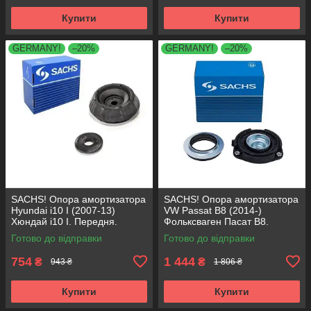
Купити
Купити
GERMANY!
–20%
GERMANY!
–20%
SACHS! Опора амортизатора
SACHS! Опора амортизатора
Hyundai i10 I (2007-13)
VW Passat B8 (2014-)
Хюндай i10 I. Передня.
Фольксваген Пасат B8.
SM5818 , 801063 , KB689.27 ,
Передня. 803024 , KB657.27 ,
Готово до відправки
Готово до відправки
VKDA88511
VKDA35167
754
1 444
₴
₴
943 ₴
1 806 ₴
Купити
Купити