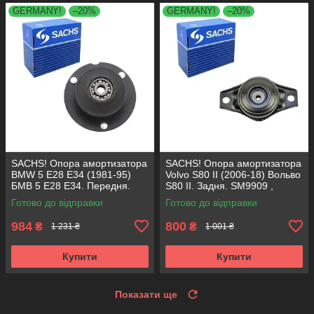
GERMANY!
–20%
GERMANY!
–20%
SACHS! Опора амортизатора
SACHS! Опора амортизатора
BMW 5 E28 E34 (1981-95)
Volvo S80 II (2006-18) Вольво
БМВ 5 Е28 Е34. Передня.
S80 II. Задня. SM9909 ,
SM1000 , 803151 , KB650.00 ,
802416 , KB952.10 ,
Готово до відправки
Готово до відправки
VKDC35801
VKDA40436
984
800
₴
₴
1 231 ₴
1 001 ₴
Купити
Купити
Показати ще