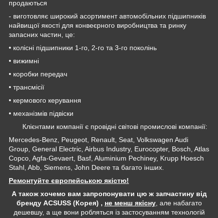
продаються
- виготовляє широкий асортимент автомобільних підшипників
найвищої якості для конвеєрного виробництва та ринку
запасних частин, це:
• колісні підшипники 1-го, 2-го та 3-го поколінь
• вижимні
• коробки передач
• трансмісії
• кермового керування
• механізмів підвіски
Клієнтами компанії є провідні світові промислові компанії:
Mercedes-Benz, Peugeot, Renault, Seat, Volkswagen Audi
Group, General Electric, Airbus Industry, Eurocopter, Bosch, Atlas
Copco, Agfa-Gevaert, Basf, Aluminium Pechiney, Krupp Hoesch
Stahl, Abb, Siemens, John Deere та багато інших.
Ремонтуйте європейською якістю!
А також хочемо вам запропонувати цю ж запчастину від
бренду ACSUSS (Корея) ,
не менш якісну
, але набагато
дешевшу, а ще вони робляться із застосуванням технологій