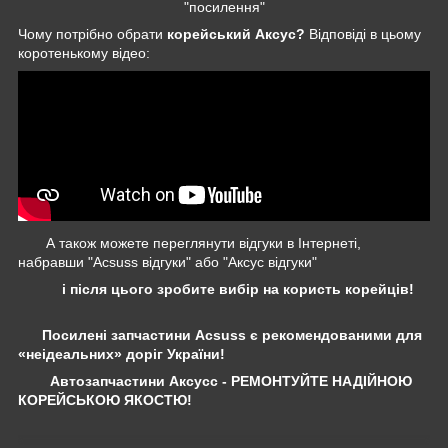
"посилення"
Чому потрібно обрати
корейський Аксус?
Відповіді в цьому
коротенькому відео:
А також можете переглянути відгуки в Інтернеті,
набравши "Acsuss відгуки" або "Аксус відгуки"
і після цього зробите вибір на користь корейців!
Посилені запчастини Acsuss є рекомендованими для
«неідеальних» доріг України!
Автозапчастини Аксусс - РЕМОНТУЙТЕ НАДІЙНОЮ
КОРЕЙСЬКОЮ ЯКОСТЮ!