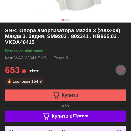
SNR! Опора амортизатора Mazda 3 (2003-09)
Мазда 3. Задня. SM9203 , 802341 , KB965.03 ,
VKDA40415
Готово до відправки
Код: V-AC.02341.SNR
Роздріб
653
₴
817 ₴
Економія
164 ₴
Купити
або
Купити з