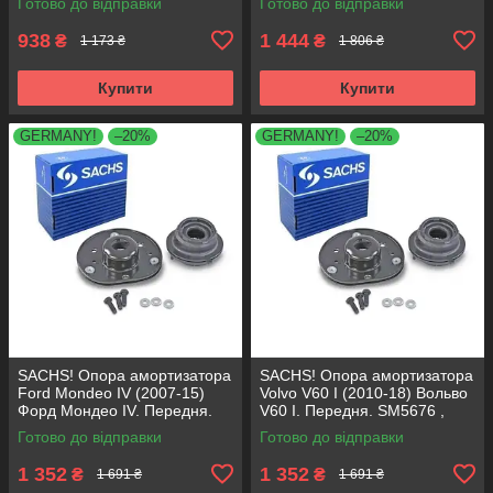
Готово до відправки
Готово до відправки
VKDA35336
VKDA35167
938
1 444
₴
₴
1 173 ₴
1 806 ₴
Купити
Купити
GERMANY!
–20%
GERMANY!
–20%
SACHS! Опора амортизатора
SACHS! Опора амортизатора
Ford Mondeo IV (2007-15)
Volvo V60 I (2010-18) Вольво
Форд Мондео IV. Передня.
V60 I. Передня. SM5676 ,
SM5676 , 803053 , KB652.30
803053 , KB652.30
Готово до відправки
Готово до відправки
1 352
1 352
₴
₴
1 691 ₴
1 691 ₴