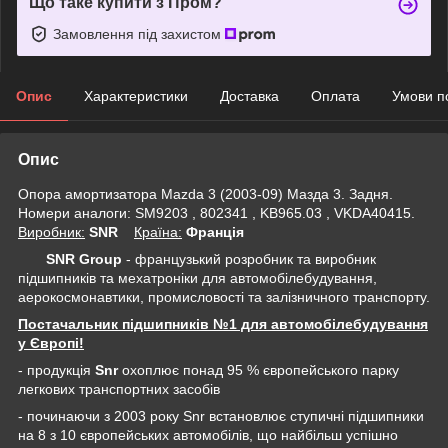
Що таке купити з Пром?
Замовлення під захистом
Опис
Характеристики
Доставка
Оплата
Умови п
Опис
Опора амортизатора Mazda 3 (2003-09) Мазда 3. Задня.
Номери аналоги: SM9203 , 802341 , KB965.03 , VKDA40415.
Виробник:
SNR
Крaїна:
Франція
SNR Group
- французький розробник та виробник
підшипників та мехатроніки для автомобілебудування,
аерокосмонавтики, промисловості та залізничного транспорту.
Постачальник підшипників №1 для автомобілебудування
у Європі!
- продукція
Snr
охоплює понад 95 % європейського парку
легкових транспортних засобів
- починаючи з 2003 року Snr встановлює ступичні підшипники
на 8 з 10 європейських автомобілів, що найбільш успішно