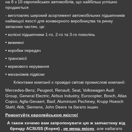
на 8 з 10 європейських автомобілів, що найбільш успішно
продаються
- виготовляє широкий асортимент автомобільних підшипників
найвищої якості для конвеєрного виробництва та ринку
запасних частин, це:
• колісні підшипники 1-го, 2-го та 3-го поколінь
• вижимні
• коробки передач
• трансмісії
• кермового керування
• механізмів підвіски
Клієнтами компанії є провідні світові промислові компанії:
Mercedes-Benz, Peugeot, Renault, Seat, Volkswagen Audi
Group, General Electric, Airbus Industry, Eurocopter, Bosch, Atlas
Copco, Agfa-Gevaert, Basf, Aluminium Pechiney, Krupp Hoesch
Stahl, Abb, Siemens, John Deere та багато інших.
Ремонтуйте європейською якістю!
А також хочемо вам запропонувати цю ж запчастину від
бренду ACSUSS (Корея) ,
не менш якісну
, але набагато