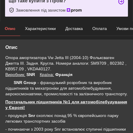
Що таке купити з Пром?
Замовлення під захистом
Опис
Характеристики
Доставка
Оплата
Умови п
Опис
Опора амортизатора Vw Jetta III (2004-10) Фольксваген
Джетта III. Задня. Кругла. Номери аналоги: SM9709 , 802382 ,
KB957.09 , VKDA40127.
Виробник:
SNR
Крaїна:
Франція
SNR Group
- французький розробник та виробник
підшипників та мехатроніки для автомобілебудування,
аерокосмонавтики, промисловості та залізничного транспорту.
Постачальник підшипників №1 для автомобілебудування
у Європі!
- продукція
Snr
охоплює понад 95 % європейського парку
легкових транспортних засобів
- починаючи з 2003 року Snr встановлює ступичні підшипники