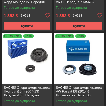
Форд Мондео IV. Передня.
V60 I. Передня. SM5676 ,
SM5676 , 803053 , KB652.30
803053 , KB652.30
Готово до відправки
Готово до відправки
1 352
1 352
₴
₴
1 691 ₴
1 691 ₴
Купити
Купити
GERMANY!
–20%
GERMANY!
–20%
SACHS! Опора амортизатора
SACHS! Опора амортизатора
Hyundai i10 I (2007-13)
VW Passat B8 (2014-)
Хюндай i10 I. Передня.
Фольксваген Пасат B8.
SM5818 , 801063 , KB689.27 ,
Передня. 803024 , KB657.27 ,
Готово до відправки
Готово до відправки
VKDA88511
VKDA35167