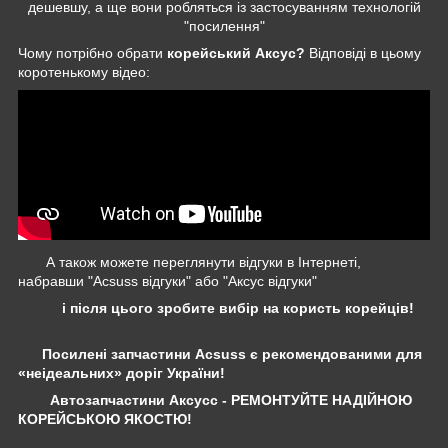
дешевшу, а ще вони робляться із застосуванням технологій
"посилення"
Чому потрібно обрати
корейський Аксус?
Відповіді в цьому
коротенькому відео:
А також можете переглянути відгуки в Інтернеті,
набравши "Acsuss відгуки" або "Аксус відгуки"
і після цього зробите вибір на користь корейців!
Посилені запчастини Acsuss є рекомендованими для
«неідеальних» доріг України!
Автозапчастини Аксусс - РЕМОНТУЙТЕ НАДІЙНОЮ
КОРЕЙСЬКОЮ ЯКОСТЮ!