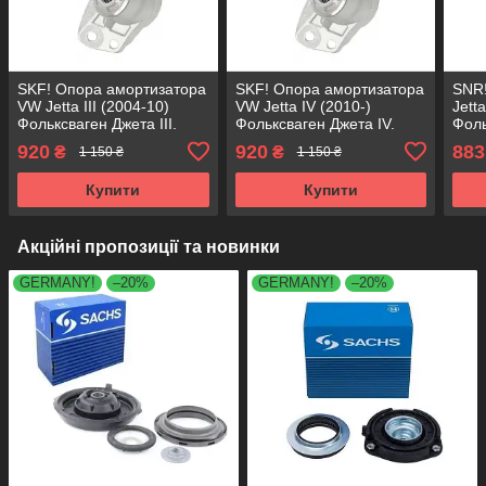
SKF! Опора амортизатора
SKF! Опора амортизатора
SNR!
VW Jetta III (2004-10)
VW Jetta IV (2010-)
Jetta
Фольксваген Джета III.
Фольксваген Джета IV.
Фоль
Задня. Кругла. SM9709 ,
Задня. Кругла. SM9709 ,
Задн
920
920
883
₴
₴
1 150 ₴
1 150 ₴
802382 , KB957.09 ,
802382 , KB957.09 ,
8023
VKDA40127
VKDA40127
VKD
Купити
Купити
Акційні пропозиції та новинки
GERMANY!
–20%
GERMANY!
–20%