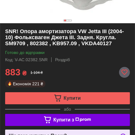
SNR! Опора амортизатора VW Jetta III (2004-
10) Фольксваген Джета III. Задня. Кругла.
SM9709 , 802382 , KB957.09 , VKDA40127
Готово до відправки
Код: V-AC.02382.SNR
Роздріб
883
₴
1 104 ₴
Економія
221 ₴
Купити
або
Купити з