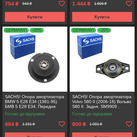
754
1 444
₴
₴
943 ₴
1 806 ₴
Купити
Купити
GERMANY!
–20%
GERMANY!
–20%
SACHS! Опора амортизатора
SACHS! Опора амортизатора
BMW 5 E28 E34 (1981-95)
Volvo S80 II (2006-18) Вольво
БМВ 5 Е28 Е34. Передня.
S80 II. Задня. SM9909 ,
SM1000 , 803151 , KB650.00 ,
802416 , KB952.10 ,
Готово до відправки
Готово до відправки
VKDC35801
VKDA40436
984
800
₴
₴
1 231 ₴
1 001 ₴