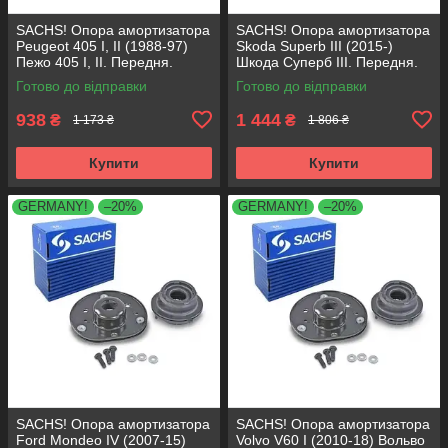
SACHS! Опора амортизатора
SACHS! Опора амортизатора
Peugeot 405 I, II (1988-97)
Skoda Superb III (2015-)
Пежо 405 I, II. Передня.
Шкода Суперб III. Передня.
SM1553 , 803023 , KB659.36 ,
803024 , KB657.27 ,
Готово до відправки
Готово до відправки
VKDA35336
VKDA35167
938
1 444
₴
₴
1 173 ₴
1 806 ₴
Купити
Купити
GERMANY!
–20%
GERMANY!
–20%
SACHS! Опора амортизатора
SACHS! Опора амортизатора
Ford Mondeo IV (2007-15)
Volvo V60 I (2010-18) Вольво