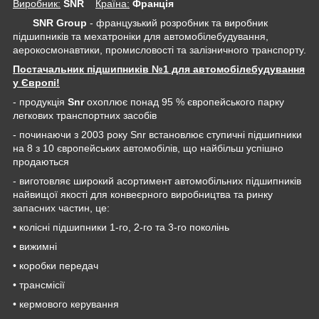
Виробник:
SNR
Крaїна:
Франція
SNR Group
- французький розробник та виробник
підшипників та мехатроніки для автомобілебудування,
аерокосмонавтики, промисловості та залізничного транспорту.
Постачальник підшипників №1 для автомобілебудування
у Європі!
- продукція
Snr
охоплює понад 95 % європейського парку
легкових транспортних засобів
- починаючи з 2003 року Snr встановлює ступичні підшипники
на 8 з 10 європейських автомобілів, що найбільш успішно
продаються
- виготовляє широкий асортимент автомобільних підшипників
найвищої якості для конвеєрного виробництва та ринку
запасних частин, це:
• колісні підшипники 1-го, 2-го та 3-го поколінь
• вижимні
• коробки передач
• трансмісії
• кермового керування