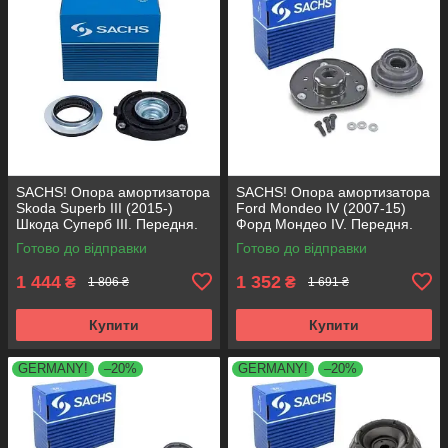
SACHS! Опора амортизатора
SACHS! Опора амортизатора
Skoda Superb III (2015-)
Ford Mondeo IV (2007-15)
Шкода Суперб III. Передня.
Форд Мондео IV. Передня.
803024 , KB657.27 ,
SM5676 , 803053 , KB652.30
Готово до відправки
Готово до відправки
VKDA35167
1 444
1 352
₴
₴
1 806 ₴
1 691 ₴
Купити
Купити
GERMANY!
–20%
GERMANY!
–20%