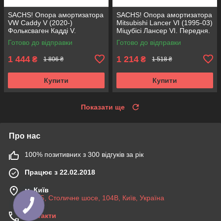
SACHS! Опора амортизатора
SACHS! Опора амортизатора
VW Caddy V (2020-)
Mitsubishi Lancer VI (1995-03)
Фольксваген Кадді V.
Міцубісі Лансер VI. Передня.
Передня. 803024 , KB657.27 ,
SM5152 , 802296 , KB673.08
Готово до відправки
Готово до відправки
VKDA35167
1 444
1 214
₴
₴
1 806 ₴
1 518 ₴
Купити
Купити
Показати ще
Про нас
100% позитивних з 300 відгуків за рік
Працює з 22.02.2018
м. Київ
03045, Столичне шосе, 104B, Київ, Україна
Контакти