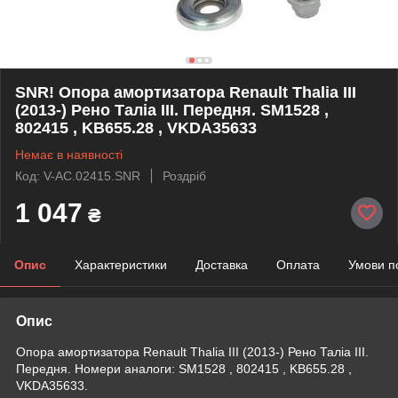
SNR! Опора амортизатора Renault Thalia III
(2013-) Рено Таліа III. Передня. SM1528 ,
802415 , KB655.28 , VKDA35633
Немає в наявності
Код: V-AC.02415.SNR
Роздріб
1 047
₴
Опис
Характеристики
Доставка
Оплата
Умови п
Опис
Опора амортизатора Renault Thalia III (2013-) Рено Таліа III.
Передня. Номери аналоги: SM1528 , 802415 , KB655.28 ,
VKDA35633.