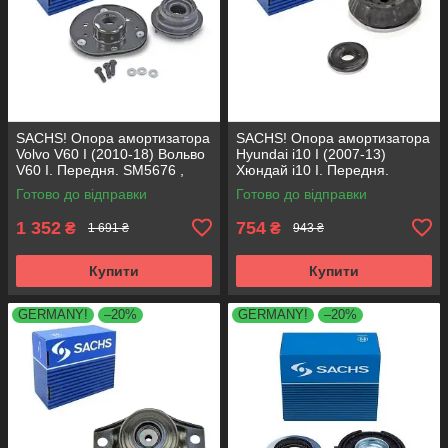
SACHS! Опора амортизатора
SACHS! Опора амортизатора
Volvo V60 I (2010-18) Вольво
Hyundai i10 I (2007-13)
V60 I. Передня. SM5676 ,
Хюндай i10 I. Передня.
803053 , KB652.30
SM5818 , 801063 , KB689.27 ,
Готово до відправки
Готово до відправки
VKDA88511
1 352
754
₴
₴
1 691 ₴
943 ₴
Купити
Купити
GERMANY!
–20%
GERMANY!
–20%