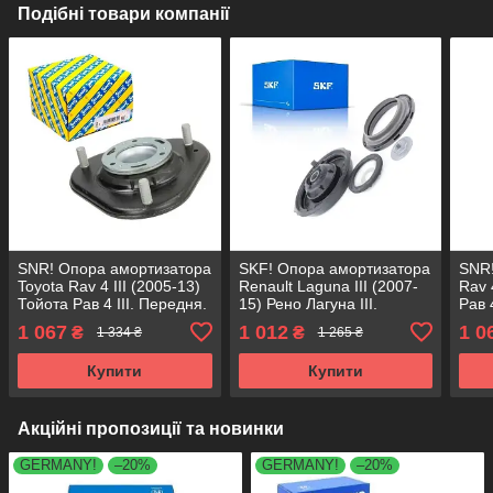
Подібні товари компанії
SNR! Опора амортизатора
SKF! Опора амортизатора
SNR!
Toyota Rav 4 III (2005-13)
Renault Laguna III (2007-
Rav 
Тойота Рав 4 III. Передня.
15) Рено Лагуна III.
Рав 
SM5639 , KB669.28
Передня. SM1553 ,
SM56
1 067
1 012
1 0
₴
₴
1 334 ₴
1 265 ₴
803023 , KB659.36 ,
VKDA35336
Купити
Купити
Акційні пропозиції та новинки
GERMANY!
–20%
GERMANY!
–20%