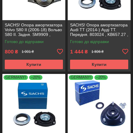
SACHS! Опора амортизатора
SACHS! Опора амортизатора
Volvo S80 II (2006-18) Вольво
Audi TT (2014-) Ауді ТТ.
S80 II. Задня. SM9909 ,
Передня. 803024 , KB657.27 ,
802416 , KB952.10 ,
VKDA35167
Готово до відправки
Готово до відправки
VKDA40436
800
1 444
₴
₴
1 001 ₴
1 806 ₴
Купити
Купити
GERMANY!
–20%
GERMANY!
–20%