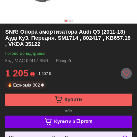
SNR! Опора амортизатора Audi Q3 (2011-18)
Ауді Ку3. Передня. SM1714 , 802417 , KB657.18
, VKDA 35122
Готово до відправки
Код: V-AC.02417.SNR
Роздріб
1 205
₴
1 507 ₴
Економія
302 ₴
Купити
або
Купити з