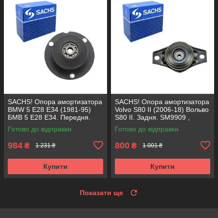
SACHS! Опора амортизатора
SACHS! Опора амортизатора
BMW 5 E28 E34 (1981-95)
Volvo S80 II (2006-18) Вольво
БМВ 5 Е28 Е34. Передня.
S80 II. Задня. SM9909 ,
SM1000 , 803151 , KB650.00 ,
802416 , KB952.10 ,
Готово до відправки
Готово до відправки
VKDC35801
VKDA40436
984
800
₴
₴
1 231 ₴
1 001 ₴
Купити
Купити
Показати ще