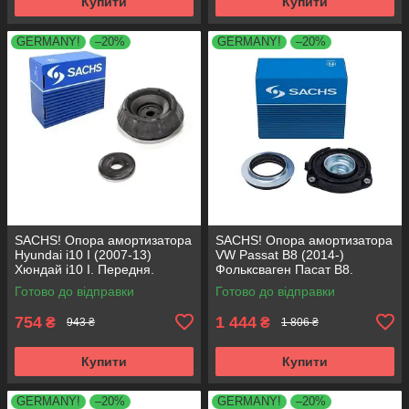
Купити
Купити
GERMANY!
–20%
GERMANY!
–20%
SACHS! Опора амортизатора
SACHS! Опора амортизатора
Hyundai i10 I (2007-13)
VW Passat B8 (2014-)
Хюндай i10 I. Передня.
Фольксваген Пасат B8.
SM5818 , 801063 , KB689.27 ,
Передня. 803024 , KB657.27 ,
Готово до відправки
Готово до відправки
VKDA88511
VKDA35167
754
1 444
₴
₴
943 ₴
1 806 ₴
Купити
Купити
GERMANY!
–20%
GERMANY!
–20%