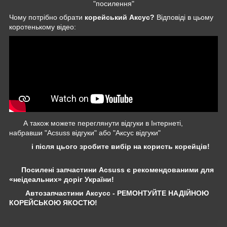
"посилення"
Чому потрібно обрати
корейський Аксус?
Відповіді в цьому
коротенькому відео:
А також можете переглянути відгуки в Інтернеті,
набравши "Acsuss відгуки" або "Аксус відгуки"
і після цього зробите вибір на користь корейців!
Посилені запчастини Acsuss є рекомендованими для
«неідеальних» доріг України!
Автозапчастини Аксусс - РЕМОНТУЙТЕ НАДІЙНОЮ
КОРЕЙСЬКОЮ ЯКОСТЮ!