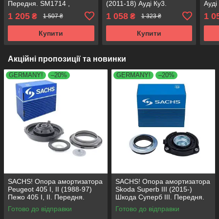
Передня. SM1714 ,
(2011-18) Ауді Ку3.
Ауді
802417 , KB657.18 , VKDA
Передня. SM1714 ,
SM17
1 205
1 058
1 0
₴
₴
1 507 ₴
1 323 ₴
35122
802417 , KB657.18 , VKDA
KB65
35122
Купити
Купити
Акційні пропозиції та новинки
GERMANY!
–20%
GERMANY!
–20%
SACHS! Опора амортизатора
SACHS! Опора амортизатора
Peugeot 405 I, II (1988-97)
Skoda Superb III (2015-)
Пежо 405 I, II. Передня.
Шкода Суперб III. Передня.
SM1553 , 803023 , KB659.36 ,
803024 , KB657.27 ,
Готово до відправки
Готово до відправки
VKDA35336
VKDA35167