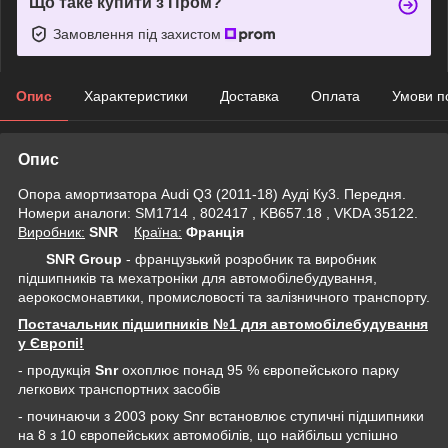
Що таке купити з Пром?
Замовлення під захистом
Опис
Характеристики
Доставка
Оплата
Умови п
Опис
Опора амортизатора Audi Q3 (2011-18) Ауді Ку3. Передня.
Номери аналоги: SM1714 , 802417 , KB657.18 , VKDA 35122.
Виробник:
SNR
Крaїна:
Франція
SNR Group
- французький розробник та виробник
підшипників та мехатроніки для автомобілебудування,
аерокосмонавтики, промисловості та залізничного транспорту.
Постачальник підшипників №1 для автомобілебудування
у Європі!
- продукція
Snr
охоплює понад 95 % європейського парку
легкових транспортних засобів
- починаючи з 2003 року Snr встановлює ступичні підшипники
на 8 з 10 європейських автомобілів, що найбільш успішно