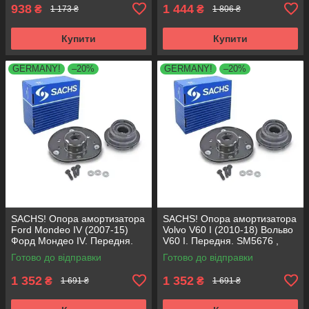
938
1 444
₴
₴
1 173 ₴
1 806 ₴
Купити
Купити
GERMANY!
–20%
GERMANY!
–20%
SACHS! Опора амортизатора
SACHS! Опора амортизатора
Ford Mondeo IV (2007-15)
Volvo V60 I (2010-18) Вольво
Форд Мондео IV. Передня.
V60 I. Передня. SM5676 ,
SM5676 , 803053 , KB652.30
803053 , KB652.30
Готово до відправки
Готово до відправки
1 352
1 352
₴
₴
1 691 ₴
1 691 ₴