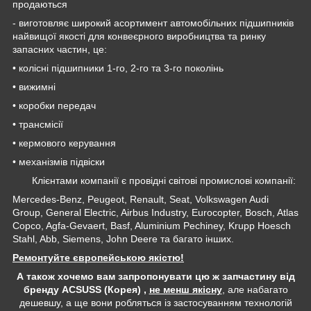
продаються
- виготовляє широкий асортимент автомобільних підшипників
найвищої якості для конвеєрного виробництва та ринку
запасних частин, це:
• колісні підшипники 1-го, 2-го та 3-го поколінь
• вижимні
• коробки передач
• трансмісії
• кермового керування
• механізмів підвіски
Клієнтами компанії є провідні світові промислові компанії:
Mercedes-Benz, Peugeot, Renault, Seat, Volkswagen Audi
Group, General Electric, Airbus Industry, Eurocopter, Bosch, Atlas
Copco, Agfa-Gevaert, Basf, Aluminium Pechiney, Krupp Hoesch
Stahl, Abb, Siemens, John Deere та багато інших.
Ремонтуйте європейською якістю!
А також хочемо вам запропонувати цю ж запчастину від
бренду ACSUSS (Корея) ,
не менш якісну
, але набагато
дешевшу, а ще вони робляться із застосуванням технологій