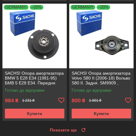
GERMANY!
–20%
GERMANY!
–20%
SACHS! Опора амортизатора
SACHS! Опора амортизатора
BMW 5 E28 E34 (1981-95)
Volvo S80 II (2006-18) Вольво
БМВ 5 Е28 Е34. Передня.
S80 II. Задня. SM9909 ,
SM1000 , 803151 , KB650.00 ,
802416 , KB952.10 ,
Готово до відправки
Готово до відправки
VKDC35801
VKDA40436
984
800
₴
₴
1 231 ₴
1 001 ₴
Купити
Купити
Показати ще