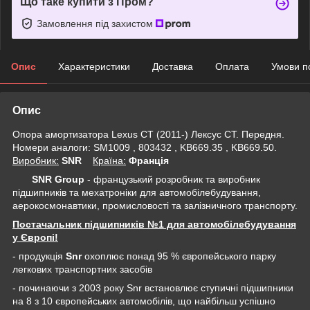
Що таке купити з Пром?
Замовлення під захистом
Опис
Характеристики
Доставка
Оплата
Умови п
Опис
Опора амортизатора Lexus CT (2011-) Лексус СТ. Передня.
Номери аналоги: SM1009 , 803432 , KB669.35 , KB669.50.
Виробник:
SNR
Крaїна:
Франція
SNR Group
- французький розробник та виробник
підшипників та мехатроніки для автомобілебудування,
аерокосмонавтики, промисловості та залізничного транспорту.
Постачальник підшипників №1 для автомобілебудування
у Європі!
- продукція
Snr
охоплює понад 95 % європейського парку
легкових транспортних засобів
- починаючи з 2003 року Snr встановлює ступичні підшипники
на 8 з 10 європейських автомобілів, що найбільш успішно