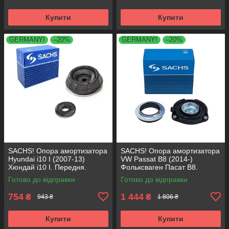
Купити
Купити
GERMANY!
–20%
GERMANY!
–20%
SACHS! Опора амортизатора
SACHS! Опора амортизатора
Hyundai i10 I (2007-13)
VW Passat B8 (2014-)
Хюндай i10 I. Передня.
Фольксваген Пасат B8.
SM5818 , 801063 , KB689.27 ,
Передня. 803024 , KB657.27 ,
Готово до відправки
Готово до відправки
VKDA88511
VKDA35167
754
1 444
₴
₴
943 ₴
1 806 ₴
Купити
Купити