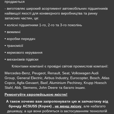
продаються
- виготовляє широкий асортимент автомобільних підшипників
найвищої якості для конвеєрного виробництва та ринку
запасних частин, це:
• колісні підшипники 1-го, 2-го та 3-го поколінь
• вижимні
• коробки передач
• трансмісії
• кермового керування
• механізмів підвіски
Клієнтами компанії є провідні світові промислові компанії:
Mercedes-Benz, Peugeot, Renault, Seat, Volkswagen Audi
Group, General Electric, Airbus Industry, Eurocopter, Bosch, Atlas
Copco, Agfa-Gevaert, Basf, Aluminium Pechiney, Krupp Hoesch
Stahl, Abb, Siemens, John Deere та багато інших.
Ремонтуйте європейською якістю!
А також хочемо вам запропонувати цю ж запчастину від
бренду ACSUSS (Корея) ,
не менш якісну
, але набагато
дешевшу, а ще вони робляться із застосуванням технологій