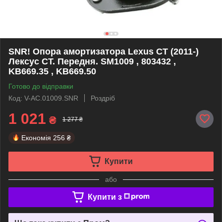
SNR! Опора амортизатора Lexus CT (2011-)
Лексус СТ. Передня. SM1009 , 803432 ,
KB669.35 , KB669.50
Готово до відправки
Код: V-AC.01009.SNR
Роздріб
1 021
₴
1 277 ₴
Економія
256 ₴
Купити
або
Купити з