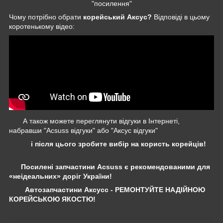
"посилення"
Чому потрібно обрати
корейський Аксус?
Відповіді в цьому
коротенькому відео:
А також можете переглянути відгуки в Інтернеті,
набравши "Acsuss відгуки" або "Аксус відгуки"
і після цього зробите вибір на користь корейців!
Посилені запчастини Acsuss є рекомендованими для
«неідеальних» доріг України!
Автозапчастини Аксусс - РЕМОНТУЙТЕ НАДІЙНОЮ
КОРЕЙСЬКОЮ ЯКОСТЮ!