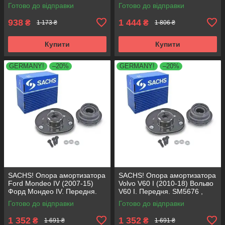
SM1553 , 803023 , KB659.36 ,
803024 , KB657.27 ,
Готово до відправки
Готово до відправки
VKDA35336
VKDA35167
938
1 444
₴
₴
1 173 ₴
1 806 ₴
Купити
Купити
GERMANY!
–20%
GERMANY!
–20%
SACHS! Опора амортизатора
SACHS! Опора амортизатора
Ford Mondeo IV (2007-15)
Volvo V60 I (2010-18) Вольво
Форд Мондео IV. Передня.
V60 I. Передня. SM5676 ,
SM5676 , 803053 , KB652.30
803053 , KB652.30
Готово до відправки
Готово до відправки
1 352
1 352
₴
₴
1 691 ₴
1 691 ₴