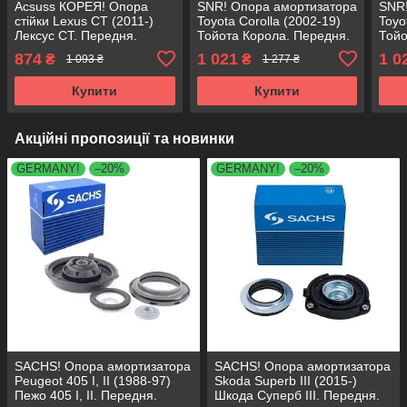
Acsuss КОРЕЯ! Опора
SNR! Опора амортизатора
SNR!
стійки Lexus CT (2011-)
Toyota Corolla (2002-19)
Toyo
Лексус СТ. Передня.
Тойота Корола. Передня.
Тойо
SM1009 , 803432 ,
SM1009 , 803432 ,
SM10
874
1 021
1 0
₴
₴
1 093 ₴
1 277 ₴
KB669.35 , KB669.50
KB669.35 , KB669.50
KB66
Купити
Купити
Акційні пропозиції та новинки
GERMANY!
–20%
GERMANY!
–20%
SACHS! Опора амортизатора
SACHS! Опора амортизатора
Peugeot 405 I, II (1988-97)
Skoda Superb III (2015-)
Пежо 405 I, II. Передня.
Шкода Суперб III. Передня.