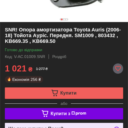
SNR! Опора амортизатора Toyota Auris (2006-
18) Тойота Ауріс. Передня. SM1009 , 803432 ,
KB669.35 , KB669.50
Готово до відправки
Код: V-AC.01009.SNR
Роздріб
1 021
₴
1 277 ₴
Економія
256 ₴
Купити
або
Купити з