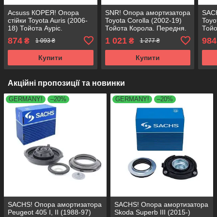
Acsuss КОРЕЯ! Опора
SNR! Опора амортизатора
SACH
стійки Toyota Auris (2006-
Toyota Corolla (2002-19)
Toyo
18) Тойота Ауріс.
Тойота Корола. Передня.
Тойо
Передня. SM1009 ,
SM1009 , 803432 ,
SM10
874
1 021
984
₴
₴
1 093 ₴
1 277 ₴
803432 , KB669.35 ,
KB669.35 , KB669.50
KB66
KB669.50
Купити
Купити
Акційні пропозиції та новинки
GERMANY!
–20%
GERMANY!
–20%
SACHS! Опора амортизатора
SACHS! Опора амортизатора
Peugeot 405 I, II (1988-97)
Skoda Superb III (2015-)