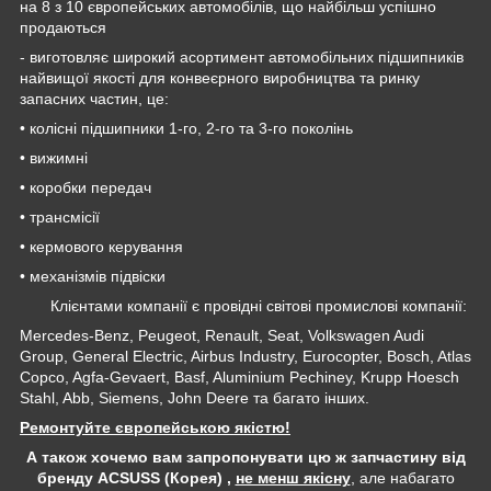
на 8 з 10 європейських автомобілів, що найбільш успішно
продаються
- виготовляє широкий асортимент автомобільних підшипників
найвищої якості для конвеєрного виробництва та ринку
запасних частин, це:
• колісні підшипники 1-го, 2-го та 3-го поколінь
• вижимні
• коробки передач
• трансмісії
• кермового керування
• механізмів підвіски
Клієнтами компанії є провідні світові промислові компанії:
Mercedes-Benz, Peugeot, Renault, Seat, Volkswagen Audi
Group, General Electric, Airbus Industry, Eurocopter, Bosch, Atlas
Copco, Agfa-Gevaert, Basf, Aluminium Pechiney, Krupp Hoesch
Stahl, Abb, Siemens, John Deere та багато інших.
Ремонтуйте європейською якістю!
А також хочемо вам запропонувати цю ж запчастину від
бренду ACSUSS (Корея) ,
не менш якісну
, але набагато