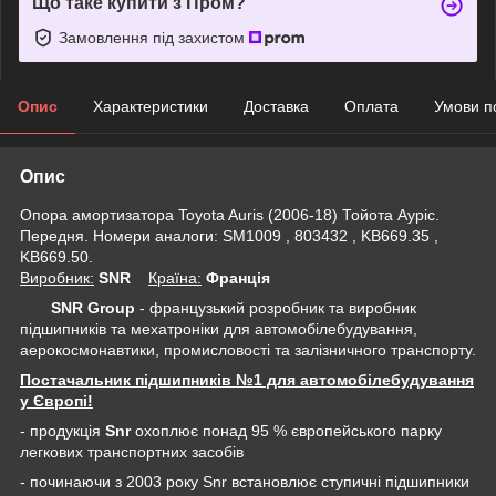
Що таке купити з Пром?
Замовлення під захистом
Опис
Характеристики
Доставка
Оплата
Умови п
Опис
Опора амортизатора Toyota Auris (2006-18) Тойота Ауріс.
Передня. Номери аналоги: SM1009 , 803432 , KB669.35 ,
KB669.50.
Виробник:
SNR
Крaїна:
Франція
SNR Group
- французький розробник та виробник
підшипників та мехатроніки для автомобілебудування,
аерокосмонавтики, промисловості та залізничного транспорту.
Постачальник підшипників №1 для автомобілебудування
у Європі!
- продукція
Snr
охоплює понад 95 % європейського парку
легкових транспортних засобів
- починаючи з 2003 року Snr встановлює ступичні підшипники