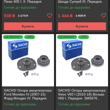
Пежо 405 I, II. Передня.
Шкода Суперб III. Передня.
SM1553 , 803023 , KB659.36 ,
803024 , KB657.27 ,
Готово до відправки
Готово до відправки
VKDA35336
VKDA35167
938
1 444
₴
₴
1 173 ₴
1 806 ₴
Купити
Купити
GERMANY!
–20%
GERMANY!
–20%
SACHS! Опора амортизатора
SACHS! Опора амортизатора
Ford Mondeo IV (2007-15)
Volvo V60 I (2010-18) Вольво
Форд Мондео IV. Передня.
V60 I. Передня. SM5676 ,
SM5676 , 803053 , KB652.30
803053 , KB652.30
Готово до відправки
Готово до відправки