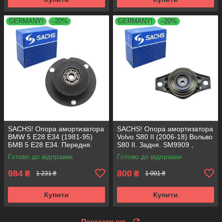
GERMANY!
–20%
GERMANY!
–20%
SACHS! Опора амортизатора
SACHS! Опора амортизатора
BMW 5 E28 E34 (1981-95)
Volvo S80 II (2006-18) Вольво
БМВ 5 Е28 Е34. Передня.
S80 II. Задня. SM9909 ,
SM1000 , 803151 , KB650.00 ,
802416 , KB952.10 ,
Готово до відправки
Готово до відправки
VKDC35801
VKDA40436
984
800
₴
₴
1 231 ₴
1 001 ₴
Купити
Купити
Показати ще