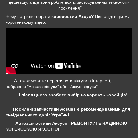
дешевшу, а ще вони робляться із застосуванням технологій
"посилення"
Чому потрібно обрати
корейський Аксус?
Відповіді в цьому
коротенькому відео:
А також можете переглянути відгуки в Інтернеті,
набравши "Acsuss відгуки" або "Аксус відгуки"
і після цього зробите вибір на користь корейців!
Посилені запчастини Acsuss є рекомендованими для
«неідеальних» доріг України!
Автозапчастини Аксусс - РЕМОНТУЙТЕ НАДІЙНОЮ
КОРЕЙСЬКОЮ ЯКОСТЮ!