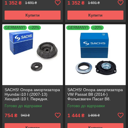
1 352
1 352
₴
₴
1 691 ₴
1 691 ₴
Купити
Купити
GERMANY!
–20%
GERMANY!
–20%
SACHS! Опора амортизатора
SACHS! Опора амортизатора
Hyundai i10 I (2007-13)
VW Passat B8 (2014-)
Хюндай i10 I. Передня.
Фольксваген Пасат B8.
SM5818 , 801063 , KB689.27 ,
Передня. 803024 , KB657.27 ,
Готово до відправки
Готово до відправки
VKDA88511
VKDA35167
754
1 444
₴
₴
943 ₴
1 806 ₴
Купити
Купити