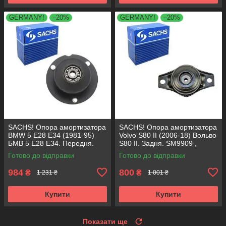
GERMANY!
–20%
GERMANY!
–20%
SACHS! Опора амортизатора
SACHS! Опора амортизатора
BMW 5 E28 E34 (1981-95)
Volvo S80 II (2006-18) Вольво
БМВ 5 Е28 Е34. Передня.
S80 II. Задня. SM9909 ,
SM1000 , 803151 , KB650.00 ,
802416 , KB952.10 ,
Готово до відправки
Готово до відправки
VKDC35801
VKDA40436
984
800
₴
₴
1 231 ₴
1 001 ₴
Купити
Купити
Показати ще