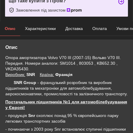
Що таке купити з Пром?
Замовлення під захистом
Опис
Характеристики
Доставка
Оплата
Умови п
Опис
Опора амортизатора Volvo V70 III (2007-15) Вольво V70 III.
Передня. Номери аналоги: SM1014 , 803053 , KB652.30 ,
VKDA35430.
Виробник:
SNR
Крaїна:
Франція
SNR Group
- французький розробник та виробник
підшипників та мехатроніки для автомобілебудування,
аерокосмонавтики, промисловості та залізничного транспорту.
Постачальник підшипників №1 для автомобілебудування
у Європі!
- продукція
Snr
охоплює понад 95 % європейського парку
легкових транспортних засобів
- починаючи з 2003 року Snr встановлює ступичні підшипники