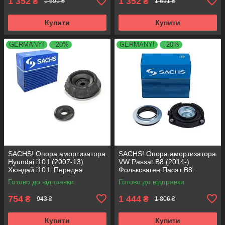
1 352
1 352
₴
₴
1 691 ₴
1 691 ₴
Купити
Купити
GERMANY!
–20%
GERMANY!
–20%
SACHS! Опора амортизатора
SACHS! Опора амортизатора
Hyundai i10 I (2007-13)
VW Passat B8 (2014-)
Хюндай i10 I. Передня.
Фольксваген Пасат B8.
SM5818 , 801063 , KB689.27 ,
Передня. 803024 , KB657.27 ,
Готово до відправки
Готово до відправки
VKDA88511
VKDA35167
754
1 444
₴
₴
943 ₴
1 806 ₴
Купити
Купити