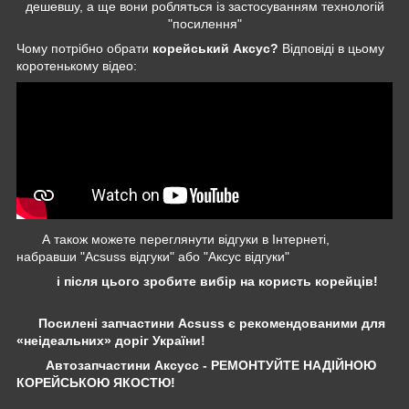
дешевшу, а ще вони робляться із застосуванням технологій
"посилення"
Чому потрібно обрати
корейський Аксус?
Відповіді в цьому
коротенькому відео:
А також можете переглянути відгуки в Інтернеті,
набравши "Acsuss відгуки" або "Аксус відгуки"
і після цього зробите вибір на користь корейців!
Посилені запчастини Acsuss є рекомендованими для
«неідеальних» доріг України!
Автозапчастини Аксусс - РЕМОНТУЙТЕ НАДІЙНОЮ
КОРЕЙСЬКОЮ ЯКОСТЮ!