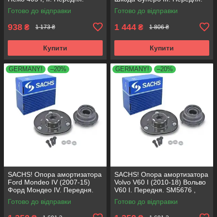
SM1553 , 803023 , KB659.36 ,
803024 , KB657.27 ,
Готово до відправки
Готово до відправки
VKDA35336
VKDA35167
938
1 444
₴
₴
1 173 ₴
1 806 ₴
Купити
Купити
GERMANY!
–20%
GERMANY!
–20%
SACHS! Опора амортизатора
SACHS! Опора амортизатора
Ford Mondeo IV (2007-15)
Volvo V60 I (2010-18) Вольво
Форд Мондео IV. Передня.
V60 I. Передня. SM5676 ,
SM5676 , 803053 , KB652.30
803053 , KB652.30
Готово до відправки
Готово до відправки