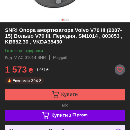
SNR! Опора амортизатора Volvo V70 III (2007-
15) Вольво V70 III. Передня. SM1014 , 803053 ,
KB652.30 , VKDA35430
Готово до відправки
Код: V-AC.01014.SNR
Роздріб
1 573
₴
1 967 ₴
Економія
394 ₴
Купити
або
Купити з