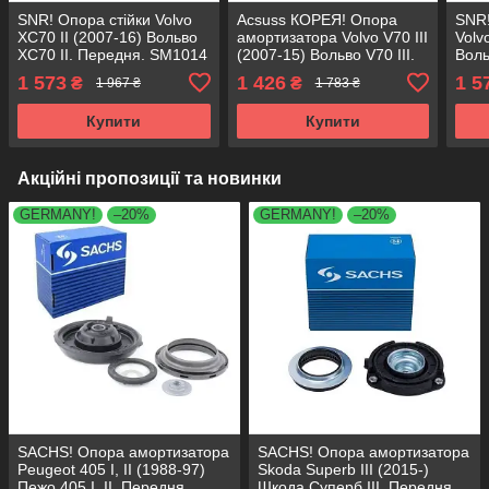
SNR! Опора стійки Volvo
Acsuss КОРЕЯ! Опора
SNR!
XC70 II (2007-16) Вольво
амортизатора Volvo V70 III
Volv
XC70 II. Передня. SM1014
(2007-15) Вольво V70 III.
Воль
, 803053 , KB652.30 ,
Передня. SM1014 ,
SM10
1 573
1 426
1 5
₴
₴
1 967 ₴
1 783 ₴
VKDA35430
803053 , KB652.30 ,
KB65
VKDA35430
Купити
Купити
Акційні пропозиції та новинки
GERMANY!
–20%
GERMANY!
–20%
SACHS! Опора амортизатора
SACHS! Опора амортизатора
Peugeot 405 I, II (1988-97)
Skoda Superb III (2015-)
Пежо 405 I, II. Передня.
Шкода Суперб III. Передня.