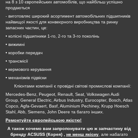
на 8 з 10 європейських автомобілів, що найбільш успішно
продаються
- виготовляє широкий асортимент автомобільних підшипників
найвищої якості для конвеєрного виробництва та ринку
запасних частин, це:
• колісні підшипники 1-го, 2-го та 3-го поколінь
• вижимні
• коробки передач
• трансмісії
• кермового керування
• механізмів підвіски
Клієнтами компанії є провідні світові промислові компанії:
Mercedes-Benz, Peugeot, Renault, Seat, Volkswagen Audi
Group, General Electric, Airbus Industry, Eurocopter, Bosch, Atlas
Copco, Agfa-Gevaert, Basf, Aluminium Pechiney, Krupp Hoesch
Stahl, Abb, Siemens, John Deere та багато інших.
Ремонтуйте європейською якістю!
А також хочемо вам запропонувати цю ж запчастину від
бренду ACSUSS (Корея) ,
не менш якісну
, але набагато