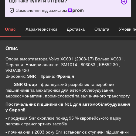
Що таке купити з Пром?
Замовлення під захистом
Опис
Характеристики
Доставка
Оплата
Умови п
Опис
Опора амортизатора Volvo XC60 I (2008-17) Вольво XC60 I.
Передня. Номери аналоги: SM1014 , 803053 , KB652.30 ,
VKDA35430.
Виробник:
SNR
Крaїна:
Франція
SNR Group
- французький розробник та виробник
підшипників та мехатроніки для автомобілебудування,
аерокосмонавтики, промисловості та залізничного транспорту.
Постачальник підшипників №1 для автомобілебудування
у Європі!
- продукція
Snr
охоплює понад 95 % європейського парку
легкових транспортних засобів
- починаючи з 2003 року Snr встановлює ступичні підшипники