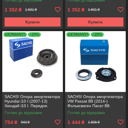
1 352
1 352
₴
₴
1 691 ₴
1 691 ₴
Купити
Купити
GERMANY!
–20%
GERMANY!
–20%
SACHS! Опора амортизатора
SACHS! Опора амортизатора
Hyundai i10 I (2007-13)
VW Passat B8 (2014-)
Хюндай i10 I. Передня.
Фольксваген Пасат B8.
SM5818 , 801063 , KB689.27 ,
Передня. 803024 , KB657.27 ,
Готово до відправки
Готово до відправки
VKDA88511
VKDA35167
754
1 444
₴
₴
943 ₴
1 806 ₴