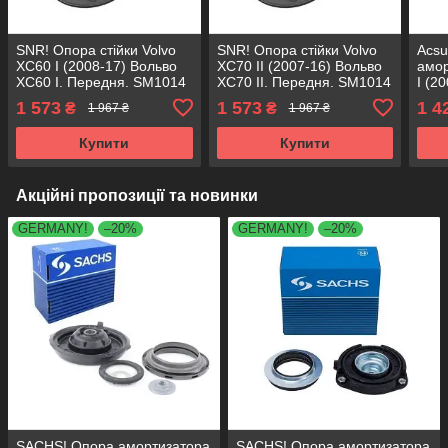
SNR! Опора стійки Volvo
SNR! Опора стійки Volvo
Acs
XC60 I (2008-17) Вольво
XC70 II (2007-16) Вольво
амор
XC60 I. Передня. SM1014
XC70 II. Передня. SM1014
I (2
, 803053 , KB652.30 ,
, 803053 , KB652.30 ,
Пере
1 573
1 573
1 4
₴
₴
1 967 ₴
1 967 ₴
VKDA35430
VKDA35430
8030
VKD
Купити
Купити
Акційні пропозиції та новинки
GERMANY!
–20%
GERMANY!
–20%
SACHS! Опора амортизатора
SACHS! Опора амортизатора