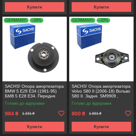
Купити
Купити
GERMANY!
–20%
GERMANY!
–20%
SACHS! Опора амортизатора
SACHS! Опора амортизатора
BMW 5 E28 E34 (1981-95)
Volvo S80 II (2006-18) Вольво
БМВ 5 Е28 Е34. Передня.
S80 II. Задня. SM9909 ,
SM1000 , 803151 , KB650.00 ,
802416 , KB952.10 ,
Готово до відправки
Готово до відправки
VKDC35801
VKDA40436
984
800
₴
₴
1 231 ₴
1 001 ₴
Купити
Купити