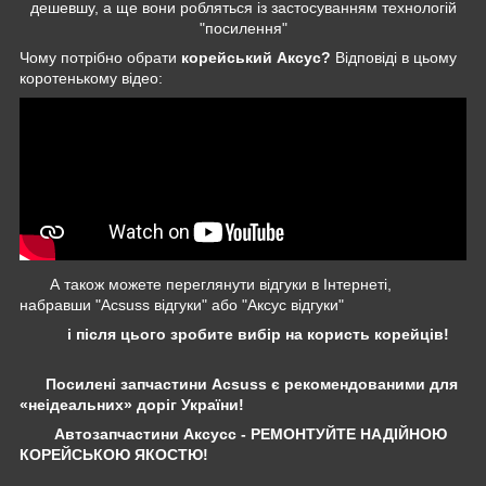
дешевшу, а ще вони робляться із застосуванням технологій
"посилення"
Чому потрібно обрати
корейський Аксус?
Відповіді в цьому
коротенькому відео:
А також можете переглянути відгуки в Інтернеті,
набравши "Acsuss відгуки" або "Аксус відгуки"
і після цього зробите вибір на користь корейців!
Посилені запчастини Acsuss є рекомендованими для
«неідеальних» доріг України!
Автозапчастини Аксусс - РЕМОНТУЙТЕ НАДІЙНОЮ
КОРЕЙСЬКОЮ ЯКОСТЮ!