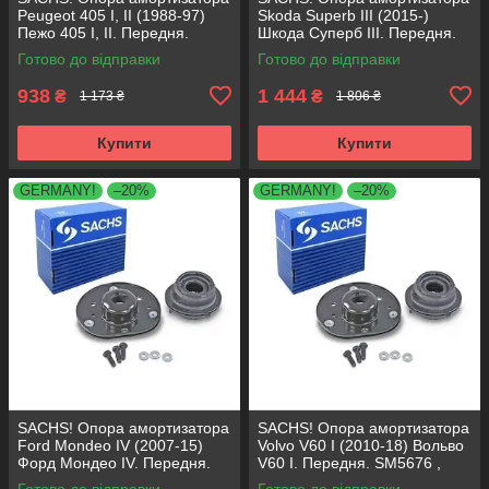
Peugeot 405 I, II (1988-97)
Skoda Superb III (2015-)
Пежо 405 I, II. Передня.
Шкода Суперб III. Передня.
SM1553 , 803023 , KB659.36 ,
803024 , KB657.27 ,
Готово до відправки
Готово до відправки
VKDA35336
VKDA35167
938
1 444
₴
₴
1 173 ₴
1 806 ₴
Купити
Купити
GERMANY!
–20%
GERMANY!
–20%
SACHS! Опора амортизатора
SACHS! Опора амортизатора
Ford Mondeo IV (2007-15)
Volvo V60 I (2010-18) Вольво
Форд Мондео IV. Передня.
V60 I. Передня. SM5676 ,
SM5676 , 803053 , KB652.30
803053 , KB652.30
Готово до відправки
Готово до відправки