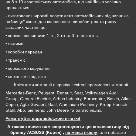
на 8 з 10 європейських автомобілів, що найбільш успішно
продаються
- виготовляє широкий асортимент автомобільних підшипників
найвищої якості для конвеєрного виробництва та ринку
запасних частин, це:
• колісні підшипники 1-го, 2-го та 3-го поколінь
• вижимні
• коробки передач
• трансмісії
• кермового керування
• механізмів підвіски
Клієнтами компанії є провідні світові промислові компанії:
Mercedes-Benz, Peugeot, Renault, Seat, Volkswagen Audi
Group, General Electric, Airbus Industry, Eurocopter, Bosch, Atlas
Copco, Agfa-Gevaert, Basf, Aluminium Pechiney, Krupp Hoesch
Stahl, Abb, Siemens, John Deere та багато інших.
Ремонтуйте європейською якістю!
А також хочемо вам запропонувати цю ж запчастину від
бренду ACSUSS (Корея) ,
не менш якісну
, але набагато