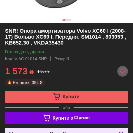
SNR! Опора амортизатора Volvo XC60 I (2008-
17) Вольво XC60 I. Передня. SM1014 , 803053 ,
KB652.30 , VKDA35430
Готово до відправки
Код: V-AC.01014.SNR
Роздріб
1 573
₴
1 967 ₴
Економія
394 ₴
Купити
або
Купити з