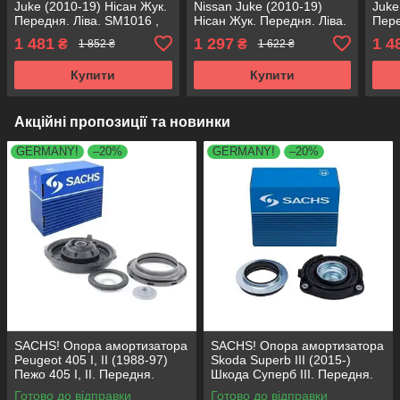
Juke (2010-19) Нісан Жук.
Nissan Juke (2010-19)
Juke
Передня. Ліва. SM1016 ,
Нісан Жук. Передня. Ліва.
Пере
KB668.26
SM1526 , 802369 ,
KB6
1 481
1 297
1 4
₴
₴
1 852 ₴
1 622 ₴
KB655.26 , VKDA35631
Купити
Купити
Акційні пропозиції та новинки
GERMANY!
–20%
GERMANY!
–20%
SACHS! Опора амортизатора
SACHS! Опора амортизатора
Peugeot 405 I, II (1988-97)
Skoda Superb III (2015-)
Пежо 405 I, II. Передня.
Шкода Суперб III. Передня.
SM1553 , 803023 , KB659.36 ,
803024 , KB657.27 ,
Готово до відправки
Готово до відправки