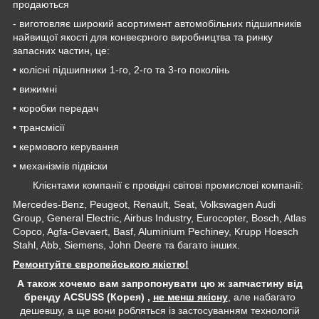
продаються
- виготовляє широкий асортимент автомобільних підшипників
найвищої якості для конвеєрного виробництва та ринку
запасних частин, це:
• колісні підшипники 1-го, 2-го та 3-го поколінь
• вижимні
• коробки передач
• трансмісії
• кермового керування
• механізмів підвіски
Клієнтами компанії є провідні світові промислові компанії:
Mercedes-Benz, Peugeot, Renault, Seat, Volkswagen Audi
Group, General Electric, Airbus Industry, Eurocopter, Bosch, Atlas
Copco, Agfa-Gevaert, Basf, Aluminium Pechiney, Krupp Hoesch
Stahl, Abb, Siemens, John Deere та багато інших.
Ремонтуйте європейською якістю!
А також хочемо вам запропонувати цю ж запчастину від
бренду ACSUSS (Корея) ,
не менш якісну
, але набагато
дешевшу, а ще вони робляться із застосуванням технологій