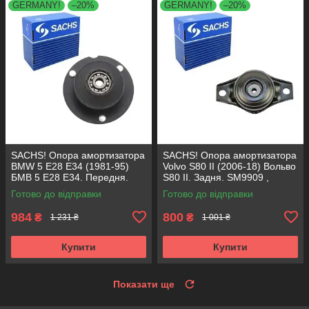
GERMANY!
–20%
GERMANY!
–20%
SACHS! Опора амортизатора
SACHS! Опора амортизатора
BMW 5 E28 E34 (1981-95)
Volvo S80 II (2006-18) Вольво
БМВ 5 Е28 Е34. Передня.
S80 II. Задня. SM9909 ,
SM1000 , 803151 , KB650.00 ,
802416 , KB952.10 ,
Готово до відправки
Готово до відправки
VKDC35801
VKDA40436
984
800
₴
₴
1 231 ₴
1 001 ₴
Купити
Купити
Показати ще