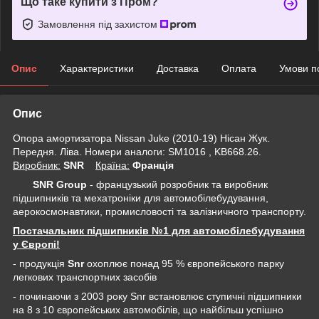
Що таке купити з Пром?
Замовлення під захистом
Опис
Характеристики
Доставка
Оплата
Умови п
Опис
Опора амортизатора Nissan Juke (2010-19) Нісан Жук.
Передня. Ліва. Номери аналоги: SM1016 , KB668.26.
Виробник:
SNR
Крaїна:
Франція
SNR Group
- французький розробник та виробник
підшипників та мехатроніки для автомобілебудування,
аерокосмонавтики, промисловості та залізничного транспорту.
Постачальник підшипників №1 для автомобілебудування
у Європі!
- продукція
Snr
охоплює понад 95 % європейського парку
легкових транспортних засобів
- починаючи з 2003 року Snr встановлює ступичні підшипники
на 8 з 10 європейських автомобілів, що найбільш успішно