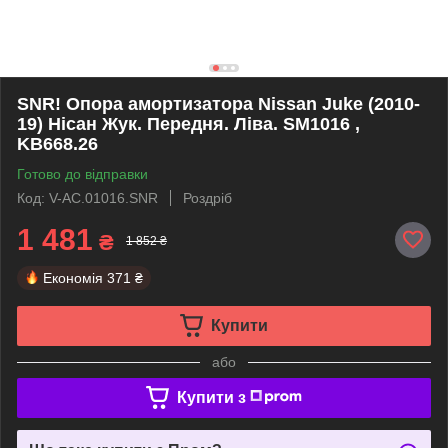
SNR! Опора амортизатора Nissan Juke (2010-
19) Нісан Жук. Передня. Ліва. SM1016 ,
KB668.26
Готово до відправки
Код: V-AC.01016.SNR
Роздріб
1 481
₴
1 852 ₴
Економія
371 ₴
Купити
або
Купити з