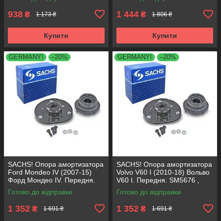
VKDA35336
VKDA35167
938
1 444
₴
₴
1 173 ₴
1 806 ₴
Купити
Купити
GERMANY!
–20%
GERMANY!
–20%
SACHS! Опора амортизатора
SACHS! Опора амортизатора
Ford Mondeo IV (2007-15)
Volvo V60 I (2010-18) Вольво
Форд Мондео IV. Передня.
V60 I. Передня. SM5676 ,
SM5676 , 803053 , KB652.30
803053 , KB652.30
Готово до відправки
Готово до відправки
1 352
1 352
₴
₴
1 691 ₴
1 691 ₴