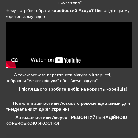
"посилення"
Чому потрібно обрати
корейський Аксус?
Відповіді в цьому
коротенькому відео:
А також можете переглянути відгуки в Інтернеті,
набравши "Acsuss відгуки" або "Аксус відгуки"
і після цього зробите вибір на користь корейців!
Посилені запчастини Acsuss є рекомендованими для
«неідеальних» доріг України!
Автозапчастини Аксусс - РЕМОНТУЙТЕ НАДІЙНОЮ
КОРЕЙСЬКОЮ ЯКОСТЮ!