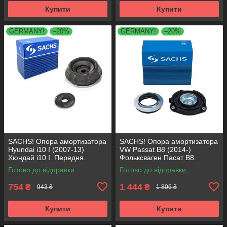
Купити
Купити
GERMANY!
–20%
GERMANY!
–20%
SACHS! Опора амортизатора
SACHS! Опора амортизатора
Hyundai i10 I (2007-13)
VW Passat B8 (2014-)
Хюндай i10 I. Передня.
Фольксваген Пасат B8.
SM5818 , 801063 , KB689.27 ,
Передня. 803024 , KB657.27 ,
Готово до відправки
Готово до відправки
VKDA88511
VKDA35167
754
1 444
₴
₴
943 ₴
1 806 ₴
Купити
Купити