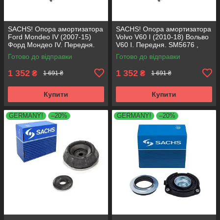
SACHS! Опора амортизатора
SACHS! Опора амортизатора
Ford Mondeo IV (2007-15)
Volvo V60 I (2010-18) Вольво
Форд Мондео IV. Передня.
V60 I. Передня. SM5676 ,
SM5676 , 803053 , KB652.30
803053 , KB652.30
Готово до відправки
Готово до відправки
1 352
1 352
₴
₴
1 691 ₴
1 691 ₴
Купити
Купити
GERMANY!
–20%
GERMANY!
–20%