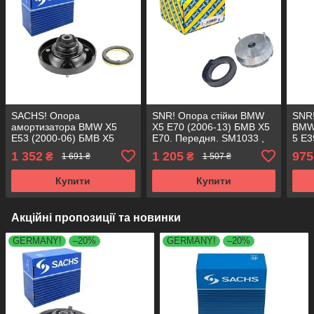
SACHS! Опора
SNR! Опора стійки BMW
SNR!
амортизатора BMW X5
X5 E70 (2006-13) БМВ Х5
BMW 
E53 (2000-06) БМВ Х5
Е70. Передня. SM1033 ,
5 Е3
Е53. Передня. SM5254 ,
802626 , KB650.09
8020
1 352
1 205
975
₴
₴
1 691 ₴
1 507 ₴
802375 , KB650.06
VKD
Купити
Купити
Акційні пропозиції та новинки
GERMANY!
–20%
GERMANY!
–20%