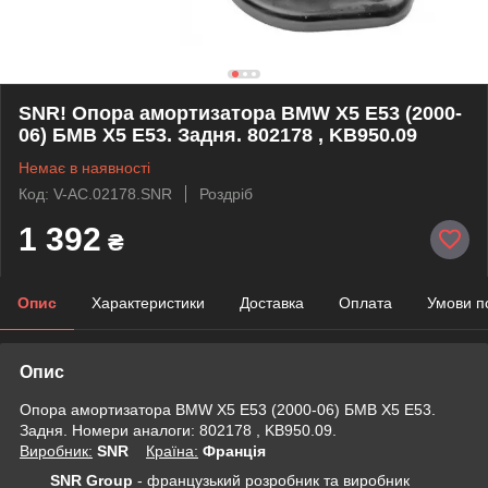
SNR! Опора амортизатора BMW X5 E53 (2000-
06) БМВ Х5 Е53. Задня. 802178 , KB950.09
Немає в наявності
Код: V-AC.02178.SNR
Роздріб
1 392
₴
Опис
Характеристики
Доставка
Оплата
Умови п
Опис
Опора амортизатора BMW X5 E53 (2000-06) БМВ Х5 Е53.
Задня. Номери аналоги: 802178 , KB950.09.
Виробник:
SNR
Крaїна:
Франція
SNR Group
- французький розробник та виробник