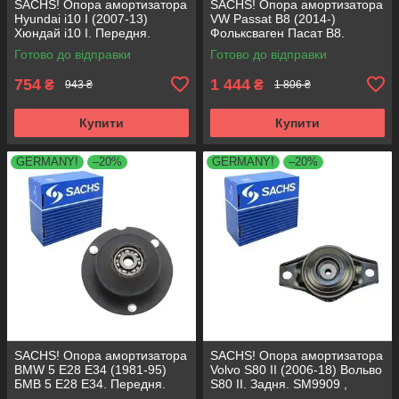
SACHS! Опора амортизатора
SACHS! Опора амортизатора
Hyundai i10 I (2007-13)
VW Passat B8 (2014-)
Хюндай i10 I. Передня.
Фольксваген Пасат B8.
SM5818 , 801063 , KB689.27 ,
Передня. 803024 , KB657.27 ,
Готово до відправки
Готово до відправки
VKDA88511
VKDA35167
754
1 444
₴
₴
943 ₴
1 806 ₴
Купити
Купити
GERMANY!
–20%
GERMANY!
–20%
SACHS! Опора амортизатора
SACHS! Опора амортизатора
BMW 5 E28 E34 (1981-95)
Volvo S80 II (2006-18) Вольво
БМВ 5 Е28 Е34. Передня.
S80 II. Задня. SM9909 ,
SM1000 , 803151 , KB650.00 ,
802416 , KB952.10 ,