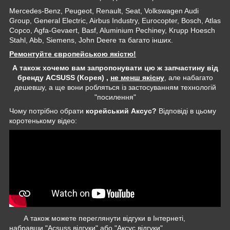
Mercedes-Benz, Peugeot, Renault, Seat, Volkswagen Audi
Group, General Electric, Airbus Industry, Eurocopter, Bosch, Atlas
Copco, Agfa-Gevaert, Basf, Aluminium Pechiney, Krupp Hoesch
Stahl, Abb, Siemens, John Deere та багато інших.
Ремонтуйте європейською якістю!
А також хочемо вам запропонувати цю ж запчастину від
бренду ACSUSS (Корея) ,
не менш якісну
, але набагато
дешевшу, а ще вони робляться із застосуванням технологій
"посилення"
Чому потрібно обрати
корейський Аксус?
Відповіді в цьому
коротенькому відео:
А також можете переглянути відгуки в Інтернеті,
набравши "Acsuss відгуки" або "Аксус відгуки"