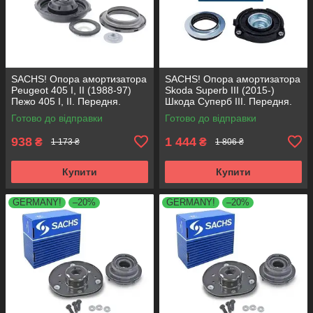
SACHS! Опора амортизатора
SACHS! Опора амортизатора
Peugeot 405 I, II (1988-97)
Skoda Superb III (2015-)
Пежо 405 I, II. Передня.
Шкода Суперб III. Передня.
SM1553 , 803023 , KB659.36 ,
803024 , KB657.27 ,
Готово до відправки
Готово до відправки
VKDA35336
VKDA35167
938
1 444
₴
₴
1 173 ₴
1 806 ₴
Купити
Купити
GERMANY!
–20%
GERMANY!
–20%