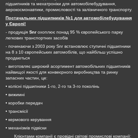
підшипників та мехатроніки для автомобілебудування,
аерокосмонавтики, промисловості та залізничного транспорту.
Постачальник підшипників №1 для автомобілебудування
у Європі!
- продукція
Snr
охоплює понад 95 % європейського парку
легкових транспортних засобів
- починаючи з 2003 року Snr встановлює ступичні підшипники
на 8 з 10 європейських автомобілів, що найбільш успішно
продаються
- виготовляє широкий асортимент автомобільних підшипників
найвищої якості для конвеєрного виробництва та ринку
запасних частин, це:
• колісні підшипники 1-го, 2-го та 3-го поколінь
• вижимні
• коробки передач
• трансмісії
• кермового керування
• механізмів підвіски
Клієнтами компанії є провідні світові промислові компанії: