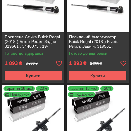
Посилена Стійка Buick Regal
Посилений Амортизатор
(2018-) Бьюік Регал. Задня.
Buick Regal (2018-) Бьюік
319561 , 3440073 , 19-
Регал. Задній. 319561 ,
280615. KOREA Аксусс!
3440073 , 19-280615. KOREA
Готово до відправки
Готово до відправки
Аксусс!
1 893
1 893
₴
₴
2 366 ₴
2 366 ₴
Купити
Купити
Гарантія 18 міс!
–20%
Гарантія 18 міс!
–20%
Подарунок
Подарунок