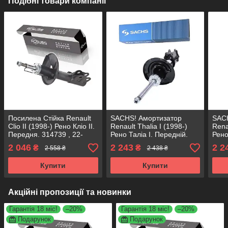
Подібні товари компанії
Посилена Стійка Renault
SACHS! Амортизатор
SAC
Clio II (1998-) Рено Кліо II.
Renault Thalia I (1998-)
Rena
Передня. 314739 , 22-
Рено Таліа I. Передній.
Рено
223616 KOREA Аксусс!
314739 , 22-223616 САКС
3147
2 046
2 243
2 2
₴
₴
2 558 ₴
2 438 ₴
Купити
Купити
Акційні пропозиції та новинки
Гарантія 18 міс!
–20%
Гарантія 18 міс!
–20%
Подарунок
Подарунок