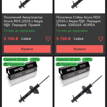
Посилений Амортизатор
Посилена Стійка Acura RDX
Acura RDX (2016-) Акура
(2016-) Акура РДХ. Передня.
РДХ. Передній. Правий.
Права. 3340164. KOREA
3340164. KOREA Аксусс!
Аксусс!
Готово до відправки
Готово до відправки
5 780
5 780
₴
₴
7 225 ₴
7 225 ₴
Купити
Купити
Гарантія 18 міс!
–20%
Гарантія 18 міс!
–20%
Подарунок
Подарунок