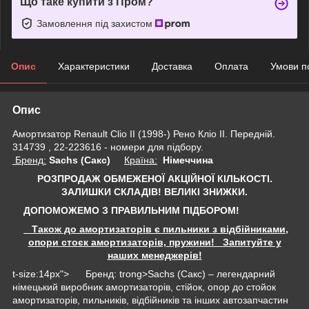
Що таке купити з Пром?
Замовлення під захистом
Опис
Характеристики
Доставка
Оплата
Умови п
Опис
Амортизатор Renault Clio II (1998-) Рено Кліо II. Передній.
314739 , 22-223616 - номери для підбору.
Бренд:
Sachs (Сакс)
Країна:
Німеччина
РОЗПРОДАЖ ОБМЕЖЕНОЇ АКЦІЙНОЇ КІЛЬКОСТІ.
ЗАЛИШКИ СКЛАДІВ!
ВЕЛИКІ ЗНИЖКИ.
ДОПОМОЖЕМО З ПРАВИЛЬНИМ ПІДБОРОМ!
Також до амортизаторів є пильники з відбійниками,
опори стоєк амортизаторів, пружини! Запитуйте у
наших менеджерів!
t-size:14px"> Бренд: trong>Sachs (Сакс) – легендарний
німецький виробник амортизаторів, стійок, опор до стойок
амортизаторів, пильників, відбійників та інших автозапчастин