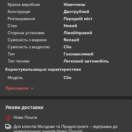
Країна виробник
Німеччина
Конструкція
Двотрубний
Розташування
Передній міст
Стан
Новий
Сторона установки
Лівий/правий
Сумісність з маркою
Renault
Сумісність з моделлю
Clio
Тип
Газомасляний
Тип техніки
Легковий автомобіль
Користувальницькі характеристики
Мoдель
Clio
Приховати
Умови доставки
Нова Пошта
Для клієнтів Молдови та Придністров'я – відправка до
прикордонних пунктів Нової Пошти!