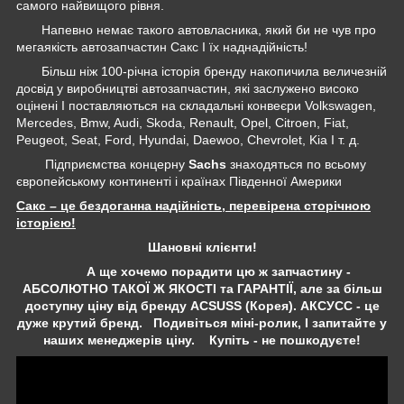
самого найвищого рівня.
Напевно немає такого автовласника, який би не чув про
мегаякість автозапчастин Сакс І їх наднадійність!
Більш ніж 100-річна історія бренду накопичила величезній
досвід у виробництві автозапчастин, які заслужено високо
оцінені І поставляються на складальні конвеєри Volkswagen,
Mercedes, Bmw, Audi, Skoda, Renault, Opel, Citroen, Fiat,
Peugeot, Seat, Ford, Hyundai, Daewoo, Chevrolet, Kia І т. д.
Підприємства концерну
Sachs
знаходяться по всьому
європейському континенті і країнах Південної Америки
Сакс – це бездоганна надійність, перевірена сторічною
історією!
Шановні клієнти!
А ще хочемо порадити цю ж запчастину -
АБСОЛЮТНО ТАКОЇ Ж ЯКОСТІ та ГАРАНТІЇ, але за більш
доступну ціну від бренду ACSUSS (Корея). АКСУСС - це
дуже крутий бренд. Подивіться міні-ролик, І запитайте у
наших менеджерів ціну. Купіть - не пошкодуєте!