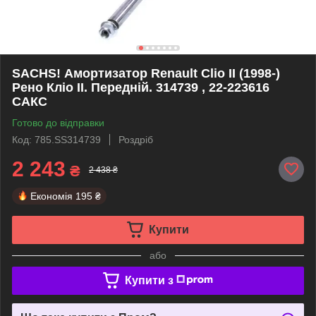
SACHS! Амортизатор Renault Clio II (1998-)
Рено Кліо II. Передній. 314739 , 22-223616
САКС
Готово до відправки
Код: 785.SS314739
Роздріб
2 243
₴
2 438 ₴
Економія
195 ₴
Купити
або
Купити з