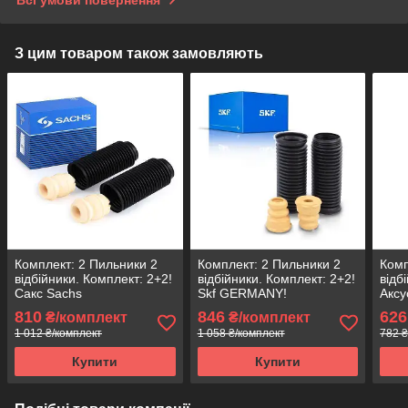
Всі умови повернення
З цим товаром також замовляють
Комплект: 2 Пильники 2
Комплект: 2 Пильники 2
Комп
відбійники. Комплект: 2+2!
відбійники. Комплект: 2+2!
відб
Сакс Sachs
Skf GERMANY!
Аксу
810
846
626
₴/комплект
₴/комплект
1 012 ₴/комплект
1 058 ₴/комплект
782 ₴
Купити
Купити