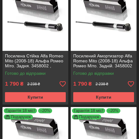
Посилена Стійка Alfa Romeo
Посилений Амортизатор Alfa
Mito (2008-18) Альфа Ромео
Romeo Mito (2008-18) Альфа
Міто. Задня. 3458002 ,
Ромео Міто. Задній. 3458002
317722. KOREA Аксусс!
, 317722. KOREA Аксусс!
Готово до відправки
Готово до відправки
1 790
1 790
₴
₴
2 238 ₴
2 238 ₴
Купити
Купити
Гарантія 18 міс!
–20%
Гарантія 18 міс!
–20%
Подарунок
Подарунок