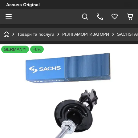
Acsuss Original
Товари та послуги
РІЗНІ АМОРТИЗАТОРИ
SACHS! Амо
GERMANY!
–8%