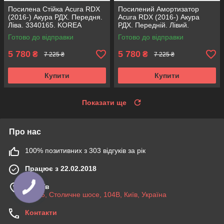
Посилена Стійка Acura RDX
Посилений Амортизатор
(2016-) Акура РДХ. Передня.
Acura RDX (2016-) Акура
Ліва. 3340165. KOREA
РДХ. Передній. Лівий.
Аксусс!
3340165. KOREA Аксусс!
Готово до відправки
Готово до відправки
5 780
5 780
₴
₴
7 225 ₴
7 225 ₴
Купити
Купити
Показати ще
Про нас
100% позитивних з 303 відгуків за рік
Працює з 22.02.2018
м. Київ
03045, Столичне шосе, 104B, Київ, Україна
Контакти