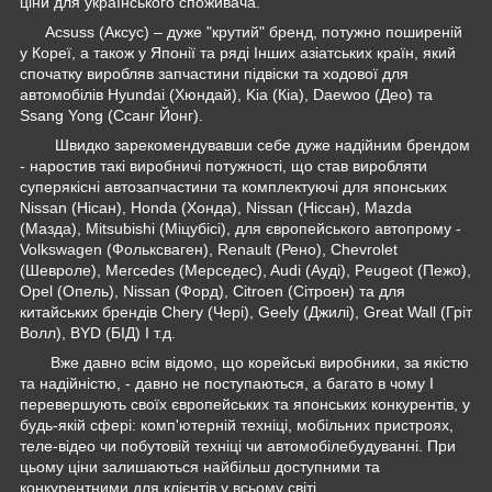
ціни для українського споживача.
Acsuss (Аксус) – дуже "крутий" бренд, потужно поширеній
у Кореї, а також у Японії та ряді Інших азіатських країн, який
спочатку виробляв запчастини підвіски та ходової для
автомобілів Hyundai (Хюндай), Kia (Кіа), Daewoo (Део) та
Ssang Yong (Ссанг Йонг).
Швидко зарекомендувавши себе дуже надійним брендом
- наростив такі виробничі потужності, що став виробляти
суперякісні автозапчастини та комплектуючі для японських
Nissan (Нісан), Honda (Хонда), Nissan (Ніссан), Mazda
(Мазда), Mitsubishi (Міцубісі), для європейського автопрому -
Volkswagen (Фольксваген), Renault (Рено), Chevrolet
(Шевроле), Mercedes (Мерседес), Audi (Ауді), Peugeot (Пежо),
Opel (Опель), Nissan (Форд), Citroen (Сітроен) та для
китайських брендів Chery (Чері), Geely (Джилі), Great Wall (Гріт
Волл), BYD (БІД) І т.д.
Вже давно всім відомо, що корейські виробники, за якістю
та надійністю, - давно не поступаються, а багато в чому І
перевершують своїх європейських та японських конкурентів, у
будь-якій сфері: комп'ютерній техніці, мобільних пристроях,
теле-відео чи побутовій техніці чи автомобілебудуванні. При
цьому ціни залишаються найбільш доступними та
конкурентними для клієнтів у всьому світі.