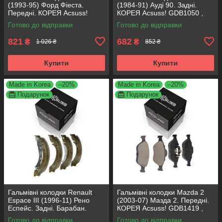
(1993-95) Форд Фіеста.
(1984-91) Ауді 90. Задні.
Передні. КОРЕЯ Acsuss!
КОРЕЯ Acsuss! GDB1050 ,
GDB371 , TAR579 , TAR276
FDB222
Готово до відправки
Готово до відправки
821
682
₴
₴
1 026 ₴
852 ₴
Купити
Купити
Made in Korea
–20%
Made in Korea
–20%
Подарунок
Подарунок
Гальмівні колодки Renault
Гальмівні колодки Mazda 2
Espace III (1996-11) Рено
(2003-07) Мазда 2. Передні.
Еспейс. Задні. Барабан.
КОРЕЯ Acsuss! GDB1419 ,
КОРЕЯ Acsuss! GS8635 ,
FDB1394
Готово до відправки
Готово до відправки