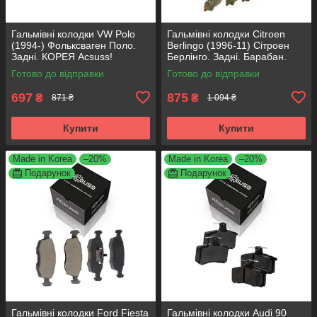
Гальмівні колодки VW Polo
Гальмівні колодки Citroen
(1994-) Фольксваген Поло.
Berlingo (1996-11) Сітроен
Задні. КОРЕЯ Acsuss!
Берлінго. Задні. Барабан.
GDB1330 , FDB1083 ,
КОРЕЯ Acsuss! GS8635 ,
Готово до відправки
Готово до відправки
FDB1491 , FDB4260
FSB567
697
875
₴
₴
871 ₴
1 094 ₴
Купити
Купити
Made in Korea
–20%
Made in Korea
–20%
Подарунок
Подарунок
Гальмівні колодки Ford Fiesta
Гальмівні колодки Audi 90