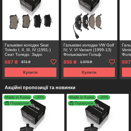
Гальмівні колодки Seat
Гальмівні колодки VW Golf
Галь
Toledo I, II, III, IV (1991-)
IV, V, VI Variant (1999-13)
Vent
Сеат Толедо. Задні.
Фольксваген Гольф.
Фоль
КОРЕЯ Acsuss! GDB1330 ,
Передні. З датчиками!
КОРЕ
697
856
697
₴
₴
871 ₴
1 070 ₴
FDB1083 , FDB1491 ,
КОРЕЯ Acsuss! GDB1386 ,
FDB1
FDB4260
FDB1398
FDB
Купити
Купити
Акційні пропозиції та новинки
Made in Korea
–20%
Made in Korea
–20%
Подарунок
Подарунок