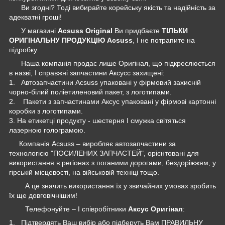
Ви згодні? Тоді вибирайте корейську якість та надійність за
адекватні гроші!
У магазині
Acsuss Original
Ви придбаєте
ТІЛЬКИ
ОРИГІНАЛЬНУ ПРОДУКЦІЮ Acsuss
, І не потрапите на
підробку.
Наша компанія продає лише Оригінал, що підкреслюється
в назві, І справжні запчастини Аксусс захищені:
1. Автозапчастини Acsuss упаковані у фірмовий захисній
чорно-білий поліетиленовий пакет, з логотипами.
2. Пакети з запчастинами Аксус упаковані у фірмові картонні
коробки з логотипами.
3. На етикетці продукту - шестерня І смужка світяться
лазерною голограмою.
Компанія Acsuss – виробляє автозапчастини за
технологією "ПОСИЛЕНИХ ЗАПЧАСТЕЙ", орієнтовані для
використання в регіонах з поганими дорогами, бездоріжжям, у
гірській місцевості, на військовій техніці тощо.
А це значить використання їх у звичайних умовах зробить
їх ще довговічнішим!
Телефонуйте – І співробітники
Аксус Оригінал
:
1. Підтвердять Ваш вибір або підберуть Вам ПРАВИЛЬНУ