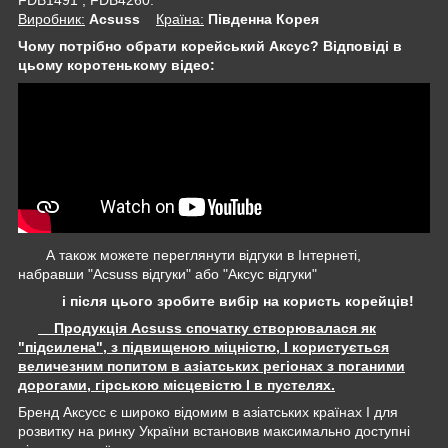
Виробник:
Acsuss
Крaїна:
Південна Корея
Чому потрібно обрати корейський Аксус? Відповіді в
цьому коротенькому відео:
А також можете переглянути відгуки в Інтернеті,
набравши "Acsuss відгуки" або "Аксус відгуки"
і після цього зробите вибір на користь корейців!
Продукція Acsuss спочатку створювалася як
"підсилена", з підвищеною міцністю, І користується
величезним попитом в азіатських регіонах з поганими
дорогами, гірською місцевістю І в пустелях.
Бренд Аксусс є широко відомим в азіатських країнах І для
розвитку на ринку України встановив максимально доступні