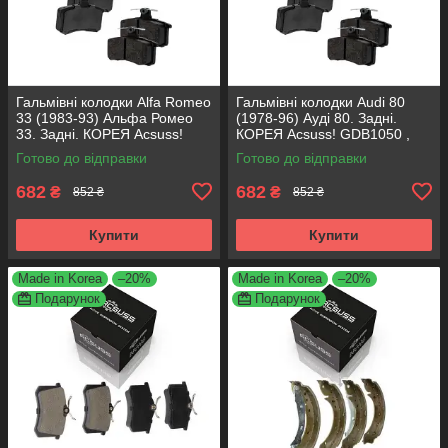
Гальмівні колодки Alfa Romeo
Гальмівні колодки Audi 80
33 (1983-93) Альфа Ромео
(1978-96) Ауді 80. Задні.
33. Задні. КОРЕЯ Acsuss!
КОРЕЯ Acsuss! GDB1050 ,
GDB1050 , FDB222
FDB222
Готово до відправки
Готово до відправки
682
682
₴
₴
852 ₴
852 ₴
Купити
Купити
Made in Korea
–20%
Made in Korea
–20%
Подарунок
Подарунок