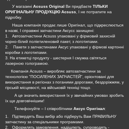
У магазині
Acsuss Original
Ви придбаєте
ТІЛЬКИ
ОРИГІНАЛЬНУ ПРОДУКЦІЮ Acsuss
, І не потрапите на
підробку.
Наша компанія продає лише Оригінал, що підкреслюється
в назві, І справжні запчастини Аксусс захищені:
1. Автозапчастини Acsuss упаковані у фірмовий захисній
чорно-білий поліетиленовий пакет, з логотипами.
2. Пакети з запчастинами Аксус упаковані у фірмові картонні
коробки з логотипами.
3. На етикетці продукту - шестерня І смужка світяться
лазерною голограмою.
Компанія Acsuss – виробляє автозапчастини за
технологією "ПОСИЛЕНИХ ЗАПЧАСТЕЙ", орієнтовані для
використання в регіонах з поганими дорогами, бездоріжжям, у
гірській місцевості, на військовій техніці тощо.
А це значить використання їх у звичайних умовах зробить
їх ще довговічнішим!
Телефонуйте – І співробітники
Аксус Оригінал
:
1. Підтвердять Ваш вибір або підберуть Вам ПРАВИЛЬНУ
запчастину за спеціальними програмами.
2. Оформлять замовлення, надішлють, супроводять -