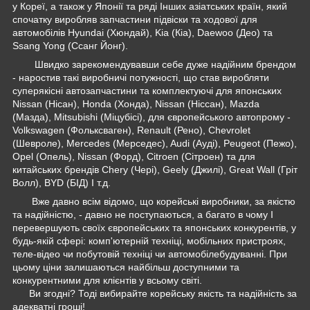
у Кореї, а також у Японії та ряді Інших азіатських країн, який
спочатку виробляв запчастини підвіски та ходової для
автомобілів Hyundai (Хюндай), Kia (Кіа), Daewoo (Део) та
Ssang Yong (Ссанг Йонг).
Швидко зарекомендувавши себе дуже надійним брендом
- наростив такі виробничі потужності, що став виробляти
суперякісні автозапчастини та комплектуючі для японських
Nissan (Нісан), Honda (Хонда), Nissan (Ніссан), Mazda
(Мазда), Mitsubishi (Міцубісі), для європейського автопрому -
Volkswagen (Фольксваген), Renault (Рено), Chevrolet
(Шевроле), Mercedes (Мерседес), Audi (Ауді), Peugeot (Пежо),
Opel (Опель), Nissan (Форд), Citroen (Сітроен) та для
китайських брендів Chery (Чері), Geely (Джилі), Great Wall (Гріт
Волл), BYD (БІД) І т.д.
Вже давно всім відомо, що корейські виробники, за якістю
та надійністю, - давно не поступаються, а багато в чому І
перевершують своїх європейських та японських конкурентів, у
будь-якій сфері: комп'ютерній техніці, мобільних пристроях,
теле-відео чи побутовій техніці чи автомобілебудуванні. При
цьому ціни залишаються найбільш доступними та
конкурентними для клієнтів у всьому світі.
Ви згодні? Тоді вибирайте корейську якість та надійність за
адекватні гроші!