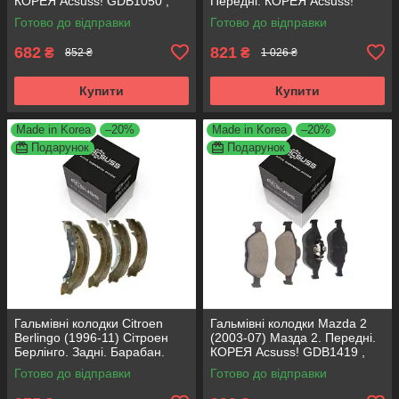
КОРЕЯ Acsuss! GDB1050 ,
Передні. КОРЕЯ Acsuss!
FDB222
GDB371 , TAR579 , TAR276
Готово до відправки
Готово до відправки
682
821
₴
₴
852 ₴
1 026 ₴
Купити
Купити
Made in Korea
–20%
Made in Korea
–20%
Подарунок
Подарунок
Гальмівні колодки Citroen
Гальмівні колодки Mazda 2
Berlingo (1996-11) Сітроен
(2003-07) Мазда 2. Передні.
Берлінго. Задні. Барабан.
КОРЕЯ Acsuss! GDB1419 ,
КОРЕЯ Acsuss! GS8635 ,
FDB1394
Готово до відправки
Готово до відправки
FSB567