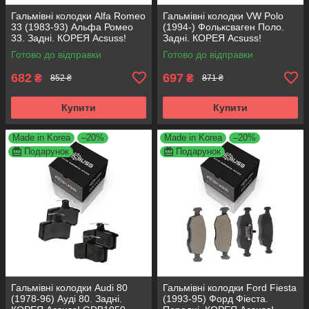
Гальмівні колодки Alfa Romeo
Гальмівні колодки VW Polo
33 (1983-93) Альфа Ромео
(1994-) Фольксваген Поло.
33. Задні. КОРЕЯ Acsuss!
Задні. КОРЕЯ Acsuss!
GDB1050 , FDB222
GDB1330 , FDB1083 ,
Готово до відправки
Готово до відправки
FDB1491 , FDB4260
682
697
₴
₴
852 ₴
871 ₴
Купити
Купити
Made in Korea
–20%
Made in Korea
–20%
Подарунок
Подарунок
Гальмівні колодки Audi 80
Гальмівні колодки Ford Fiesta
(1978-96) Ауді 80. Задні.
(1993-95) Форд Фіеста.