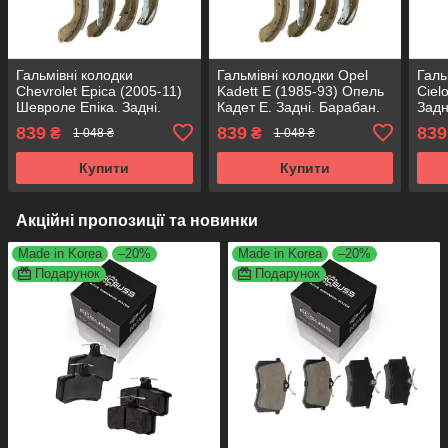
Гальмівні колодки
Гальмівні колодки Opel
Галь
Chevrolet Epica (2005-11)
Kadett E (1985-93) Опель
Ciel
Шевроле Епіка. Задні.
Кадет Е. Задні. Барабан.
Задн
Барабан. КОРЕЯ Acsuss!
КОРЕЯ Acsuss! GS8543 ,
Acsu
839
839
839
₴
₴
1 048 ₴
1 048 ₴
GS8543 , FSB335 ,
FSB335 , FSB4184
FSB
FSB4184
Купити
Купити
Акційні пропозиції та новинки
Made in Korea
–20%
Made in Korea
–20%
Подарунок
Подарунок