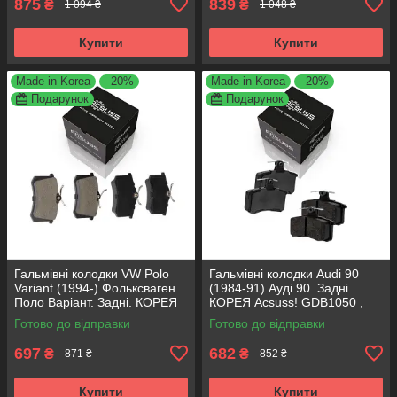
875
839
₴
₴
1 094 ₴
1 048 ₴
Купити
Купити
Made in Korea
–20%
Made in Korea
–20%
Подарунок
Подарунок
Гальмівні колодки VW Polo
Гальмівні колодки Audi 90
Variant (1994-) Фольксваген
(1984-91) Ауді 90. Задні.
Поло Варіант. Задні. КОРЕЯ
КОРЕЯ Acsuss! GDB1050 ,
Acsuss! GDB1330 , FDB1083 ,
FDB222
Готово до відправки
Готово до відправки
FDB1491 , FDB4260
697
682
₴
₴
871 ₴
852 ₴
Купити
Купити