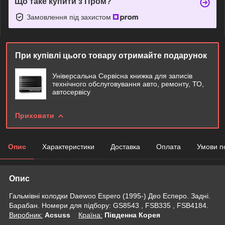
Що таке купити з Пром?
Замовлення під захистом
При купівлі цього товару отримайте подарунок
Універсальна Сервісна книжка для записів
технічного обслуговування авто, ремонту, ТО,
автосервісу
Приховати
Опис
Характеристики
Доставка
Оплата
Умови п
Опис
Гальмівні колодки Daewoo Espero (1995-) Део Есперо. Задні.
Барабан. Номери для підбору: GS8543 , FSB335 , FSB4184.
Виробник:
Acsuss
Крaїна:
Південна Корея