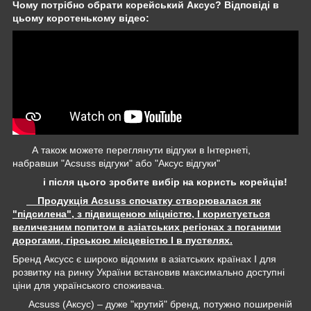
Чому потрібно обрати корейський Аксус? Відповіді в
цьому коротенькому відео:
А також можете переглянути відгуки в Інтернеті,
набравши "Acsuss відгуки" або "Аксус відгуки"
і після цього зробите вибір на користь корейців!
Продукція Acsuss спочатку створювалася як
"підсилена", з підвищеною міцністю, І користується
величезним попитом в азіатських регіонах з поганими
дорогами, гірською місцевістю І в пустелях.
Бренд Аксусс є широко відомим в азіатських країнах І для
розвитку на ринку України встановив максимально доступні
ціни для українського споживача.
Acsuss (Аксус) – дуже "крутий" бренд, потужно поширеній