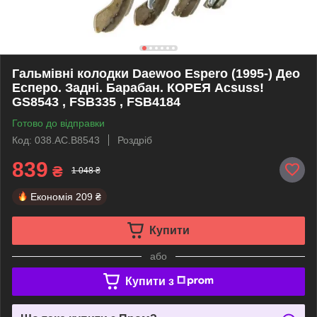
Гальмівні колодки Daewoo Espero (1995-) Део
Есперо. Задні. Барабан. КОРЕЯ Acsuss!
GS8543 , FSB335 , FSB4184
Готово до відправки
Код: 038.AC.B8543
Роздріб
839
₴
1 048 ₴
Економія
209 ₴
Купити
або
Купити з