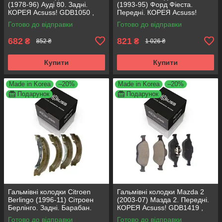
(1978-96) Ауді 80. Задні.
(1993-95) Форд Фіеста.
КОРЕЯ Acsuss! GDB1050 ,
Передні. КОРЕЯ Acsuss!
FDB222
GDB371 , TAR579 , TAR276
Готово до відправки
Готово до відправки
682
821
₴
₴
852 ₴
1 026 ₴
Купити
Купити
Made in Korea
–20%
Made in Korea
–20%
Подарунок
Подарунок
Гальмівні колодки Citroen
Гальмівні колодки Mazda 2
Berlingo (1996-11) Сітроен
(2003-07) Мазда 2. Передні.
Берлінго. Задні. Барабан.
КОРЕЯ Acsuss! GDB1419 ,
КОРЕЯ Acsuss! GS8635 ,
FDB1394
Готово до відправки
Готово до відправки