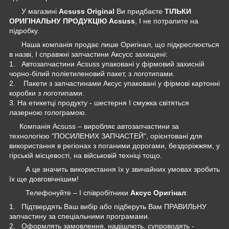
У магазині
Acsuss Original
Ви придбаєте
ТІЛЬКИ
ОРИГІНАЛЬНУ ПРОДУКЦІЮ Acsuss
, І не потрапите на
підробку.
Наша компанія продає лише Оригінал, що підкреслюється
в назві, І справжні запчастини Аксусс захищені:
1. Автозапчастини Acsuss упаковані у фірмовий захисній
чорно-білий поліетиленовий пакет, з логотипами.
2. Пакети з запчастинами Аксус упаковані у фірмові картонні
коробки з логотипами.
3. На етикетці продукту - шестерня І смужка світяться
лазерною голограмою.
Компанія Acsuss – виробляє автозапчастини за
технологією "ПОСИЛЕНИХ ЗАПЧАСТЕЙ", орієнтовані для
використання в регіонах з поганими дорогами, бездоріжжям, у
гірській місцевості, на військовій техніці тощо.
А це значить використання їх у звичайних умовах зробить
їх ще довговічнішим!
Телефонуйте – І співробітники
Аксус Оригінал
:
1. Підтвердять Ваш вибір або підберуть Вам ПРАВИЛЬНУ
запчастину за спеціальними програмами.
2. Оформлять замовлення, надішлють, супроводять -