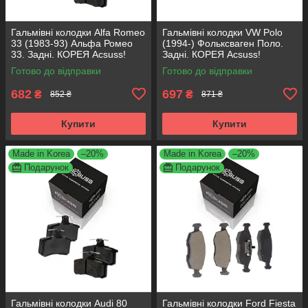
Гальмівні колодки Alfa Romeo
Гальмівні колодки VW Polo
33 (1983-93) Альфа Ромео
(1994-) Фольксваген Поло.
33. Задні. КОРЕЯ Acsuss!
Задні. КОРЕЯ Acsuss!
GDB1050 , FDB222
GDB1330 , FDB1083 ,
Готово до відправки
Готово до відправки
FDB1491 , FDB4260
682
697
₴
₴
852 ₴
871 ₴
Купити
Купити
Made in Korea
–20%
Made in Korea
–20%
Подарунок
Подарунок
Гальмівні колодки Audi 80
Гальмівні колодки Ford Fiesta