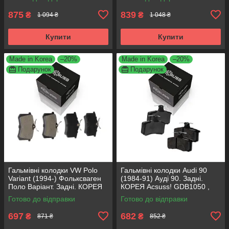
FSB567
875
839
₴
₴
1 094 ₴
1 048 ₴
Купити
Купити
Made in Korea
–20%
Made in Korea
–20%
Подарунок
Подарунок
Гальмівні колодки VW Polo
Гальмівні колодки Audi 90
Variant (1994-) Фольксваген
(1984-91) Ауді 90. Задні.
Поло Варіант. Задні. КОРЕЯ
КОРЕЯ Acsuss! GDB1050 ,
Acsuss! GDB1330 , FDB1083 ,
FDB222
Готово до відправки
Готово до відправки
FDB1491 , FDB4260
697
682
₴
₴
871 ₴
852 ₴