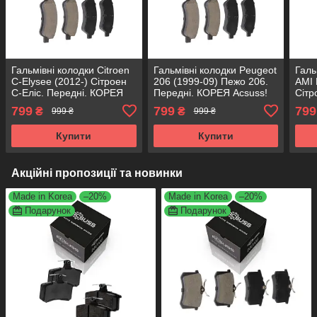
Гальмівні колодки Citroen
Гальмівні колодки Peugeot
Галь
C-Elysee (2012-) Сітроен
206 (1999-09) Пежо 206.
AMI 
С-Еліс. Передні. КОРЕЯ
Передні. КОРЕЯ Acsuss!
Сітр
Acsuss! GDB1677 ,
GDB1677 , FDB1399 ,
Пере
799
799
799
₴
₴
999 ₴
999 ₴
FDB1399 , FDB4066W
FDB4066W
GDB1
FDB
Купити
Купити
Акційні пропозиції та новинки
Made in Korea
–20%
Made in Korea
–20%
Подарунок
Подарунок