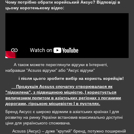
Чому потрібно обрати корейський Аксус? Відповіді в
цьому коротенькому відео:
А також можете переглянути відгуки в Інтернеті,
набравши "Acsuss відгуки" або "Аксус відгуки"
і після цього зробите вибір на користь корейців!
Продукція Acsuss спочатку створювалася як
"підсилена", з підвищеною міцністю, І користується
величезним попитом в азіатських регіонах з поганими
дорогами, гірською місцевістю І в пустелях.
Бренд Аксусс є широко відомим в азіатських країнах І для
розвитку на ринку України встановив максимально доступні
ціни для українського споживача.
Acsuss (Аксус) – дуже "крутий" бренд, потужно поширеній