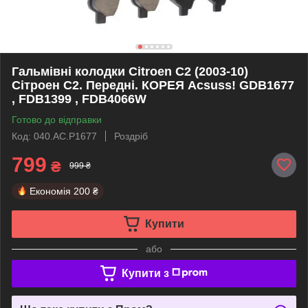
Гальмівні колодки Citroen C2 (2003-10)
Сітроен С2. Передні. КОРЕЯ Acsuss! GDB1677
, FDB1399 , FDB4066W
Готово до відправки
Код: 040.AC.P1677
Роздріб
799
₴
999 ₴
Економія
200 ₴
Купити
або
Купити з