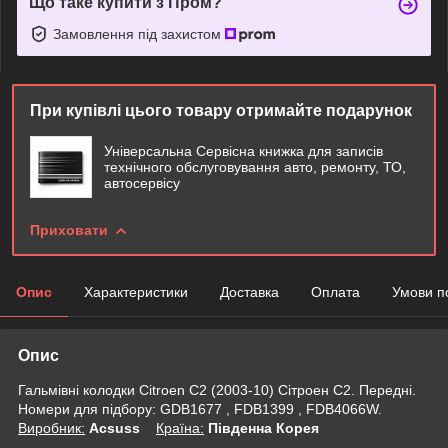
Що таке купити з Пром?
Замовлення під захистом
При купівлі цього товару отримайте подарунок
Універсальна Сервісна книжка для записів
технічного обслуговування авто, ремонту, ТО,
автосервісу
Приховати
Опис
Характеристики
Доставка
Оплата
Умови п
Опис
Гальмівні колодки Citroen C2 (2003-10) Сітроен С2. Передні.
Номери для підбору: GDB1677 , FDB1399 , FDB4066W.
Виробник:
Acsuss
Крaїна:
Південна Корея