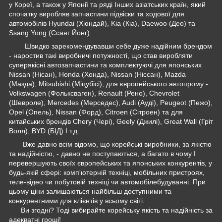
у Кореї, а також у Японії та ряді Інших азіатських країн, який
спочатку виробляв запчастини підвіски та ходової для
автомобілів Hyundai (Хюндай), Kia (Кіа), Daewoo (Део) та
Ssang Yong (Ссанг Йонг).
Швидко зарекомендувавши себе дуже надійним брендом
- наростив такі виробничі потужності, що став виробляти
суперякісні автозапчастини та комплектуючі для японських
Nissan (Нісан), Honda (Хонда), Nissan (Ніссан), Mazda
(Мазда), Mitsubishi (Міцубісі), для європейського автопрому -
Volkswagen (Фольксваген), Renault (Рено), Chevrolet
(Шевроле), Mercedes (Мерседес), Audi (Ауді), Peugeot (Пежо),
Opel (Опель), Nissan (Форд), Citroen (Сітроен) та для
китайських брендів Chery (Чері), Geely (Джилі), Great Wall (Гріт
Волл), BYD (БІД) І т.д.
Вже давно всім відомо, що корейські виробники, за якістю
та надійністю, - давно не поступаються, а багато в чому І
перевершують своїх європейських та японських конкурентів, у
будь-якій сфері: комп'ютерній техніці, мобільних пристроях,
теле-відео чи побутовій техніці чи автомобілебудуванні. При
цьому ціни залишаються найбільш доступними та
конкурентними для клієнтів у всьому світі.
Ви згодні? Тоді вибирайте корейську якість та надійність за
адекватні гроші!