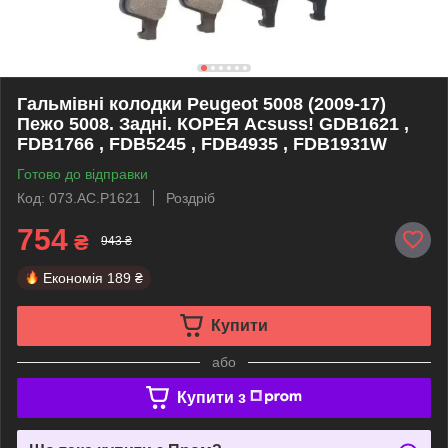
Гальмівні колодки Peugeot 5008 (2009-17)
Пежо 5008. Задні. КОРЕЯ Acsuss! GDB1621 ,
FDB1766 , FDB5245 , FDB4935 , FDB1931W
Готово до відправки
Код: 073.AC.P1621
Роздріб
754
₴
943 ₴
Економія
189 ₴
Купити
або
Купити з