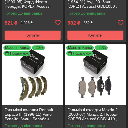
(1993-95) Форд Фіеста.
(1984-91) Ауді 90. Задні.
Передні. КОРЕЯ Acsuss!
КОРЕЯ Acsuss! GDB1050 ,
GDB371 , TAR579 , TAR276
FDB222
Готово до відправки
Готово до відправки
821
682
₴
₴
1 026 ₴
852 ₴
Купити
Купити
Made in Korea
–20%
Made in Korea
–20%
Подарунок
Подарунок
Гальмівні колодки Renault
Гальмівні колодки Mazda 2
Espace III (1996-11) Рено
(2003-07) Мазда 2. Передні.
Еспейс. Задні. Барабан.
КОРЕЯ Acsuss! GDB1419 ,
КОРЕЯ Acsuss! GS8635 ,
FDB1394
Готово до відправки
Готово до відправки
FSB567