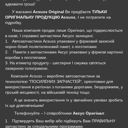
адекватні гроші!
У магазині
Acsuss Original
Ви придбаєте
ТІЛЬКИ
ОРИГІНАЛЬНУ ПРОДУКЦІЮ Acsuss
, І не потрапите на
підробку.
Наша компанія продає лише Оригінал, що підкреслюється
в назві, І справжні запчастини Аксусс захищені:
1. Автозапчастини Acsuss упаковані у фірмовий захисній
чорно-білий поліетиленовий пакет, з логотипами.
2. Пакети з запчастинами Аксус упаковані у фірмові картонні
коробки з логотипами.
3. На етикетці продукту - шестерня І смужка світяться
лазерною голограмою.
Компанія Acsuss – виробляє автозапчастини за
технологією "ПОСИЛЕНИХ ЗАПЧАСТЕЙ", орієнтовані для
використання в регіонах з поганими дорогами, бездоріжжям, у
гірській місцевості, на військовій техніці тощо.
А це значить використання їх у звичайних умовах зробить
їх ще довговічнішим!
Телефонуйте – І співробітники
Аксус Оригінал
:
1. Підтвердять Ваш вибір або підберуть Вам ПРАВИЛЬНУ
запчастину за спеціальними програмами.