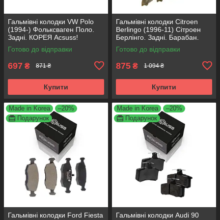
Гальмівні колодки VW Polo
Гальмівні колодки Citroen
(1994-) Фольксваген Поло.
Berlingo (1996-11) Сітроен
Задні. КОРЕЯ Acsuss!
Берлінго. Задні. Барабан.
GDB1330 , FDB1083 ,
КОРЕЯ Acsuss! GS8635 ,
Готово до відправки
Готово до відправки
FDB1491 , FDB4260
FSB567
697
875
₴
₴
871 ₴
1 094 ₴
Купити
Купити
Made in Korea
–20%
Made in Korea
–20%
Подарунок
Подарунок
Гальмівні колодки Ford Fiesta
Гальмівні колодки Audi 90