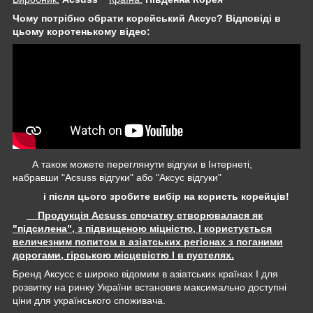
Чому потрібно обрати корейський Аксус? Відповіді в
цьому коротенькому відео:
А також можете переглянути відгуки в Інтернеті,
набравши "Acsuss відгуки" або "Аксус відгуки"
і після цього зробите вибір на користь корейців!
Продукція Acsuss спочатку створювалася як
"підсилена", з підвищеною міцністю, І користується
величезним попитом в азіатських регіонах з поганими
дорогами, гірською місцевістю І в пустелях.
Бренд Аксусс є широко відомим в азіатських країнах І для
розвитку на ринку України встановив максимально доступні
ціни для українського споживача.