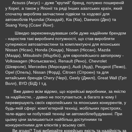
Acsuss (Аксус) – дуже "крутий" бренд, потужно поширеній
у Кореї, а також у Японії та ряді Інших азіатських країн, який
спочатку виробляв запчастини підвіски та ходової для
автомобілів Hyundai (Хюндай), Kia (Кіа), Daewoo (Део) та
Ssang Yong (Ссанг Йонг).
Швидко зарекомендувавши себе дуже надійним брендом
- наростив такі виробничі потужності, що став виробляти
суперякісні автозапчастини та комплектуючі для японських
Nissan (Нісан), Honda (Хонда), Nissan (Ніссан), Mazda
(Мазда), Mitsubishi (Міцубісі), для європейського автопрому -
Volkswagen (Фольксваген), Renault (Рено), Chevrolet
(Шевроле), Mercedes (Мерседес), Audi (Ауді), Peugeot (Пежо),
Opel (Опель), Nissan (Форд), Citroen (Сітроен) та для
китайських брендів Chery (Чері), Geely (Джилі), Great Wall (Гріт
Волл), BYD (БІД) І т.д.
Вже давно всім відомо, що корейські виробники, за якістю
та надійністю, - давно не поступаються, а багато в чому І
перевершують своїх європейських та японських конкурентів, у
будь-якій сфері: комп'ютерній техніці, мобільних пристроях,
теле-відео чи побутовій техніці чи автомобілебудуванні. При
цьому ціни залишаються найбільш доступними та
конкурентними для клієнтів у всьому світі.
Ви згодні? Тоді вибирайте корейську якість та надійність за