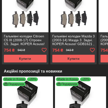
Гальмівні колодки Citroen
Гальмівні колодки Mazda 3
Галь
С5 III (2008-17) Сітроен
(2003-14) Мазда 3. Задні.
(200
С5. Задні. КОРЕЯ Acsuss!
КОРЕЯ Acsuss! GDB1621 ,
КОРЕ
GDB1621 , FDB1766 ,
FDB1766 , FDB5245 ,
FDB1
754
754
754
₴
₴
943 ₴
943 ₴
FDB5245 , FDB4935 ,
FDB4935 , FDB1931W
FDB
FDB1931W
Купити
Купити
Акційні пропозиції та новинки
Made in Korea
–20%
Made in Korea
–20%
Подарунок
Подарунок