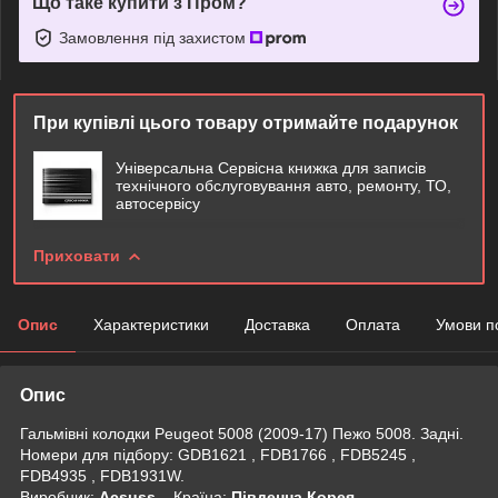
Що таке купити з Пром?
Замовлення під захистом
При купівлі цього товару отримайте подарунок
Універсальна Сервісна книжка для записів
технічного обслуговування авто, ремонту, ТО,
автосервісу
Приховати
Опис
Характеристики
Доставка
Оплата
Умови п
Опис
Гальмівні колодки Peugeot 5008 (2009-17) Пежо 5008. Задні.
Номери для підбору: GDB1621 , FDB1766 , FDB5245 ,
FDB4935 , FDB1931W.
Виробник:
Acsuss
Крaїна:
Південна Корея