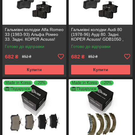
Гальмівні колодки Alfa Romeo
Гальмівні колодки Audi 80
33 (1983-93) Альфа Ромео
(1978-96) Ауді 80. Задні.
33. Задні. КОРЕЯ Acsuss!
КОРЕЯ Acsuss! GDB1050 ,
GDB1050 , FDB222
FDB222
Готово до відправки
Готово до відправки
682
682
₴
₴
852 ₴
852 ₴
Купити
Купити
Made in Korea
–20%
Made in Korea
–20%
Подарунок
Подарунок