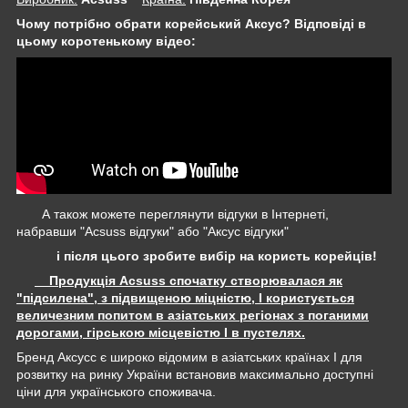
Чому потрібно обрати корейський Аксус? Відповіді в
цьому коротенькому відео:
А також можете переглянути відгуки в Інтернеті,
набравши "Acsuss відгуки" або "Аксус відгуки"
і після цього зробите вибір на користь корейців!
Продукція Acsuss спочатку створювалася як
"підсилена", з підвищеною міцністю, І користується
величезним попитом в азіатських регіонах з поганими
дорогами, гірською місцевістю І в пустелях.
Бренд Аксусс є широко відомим в азіатських країнах І для
розвитку на ринку України встановив максимально доступні
ціни для українського споживача.