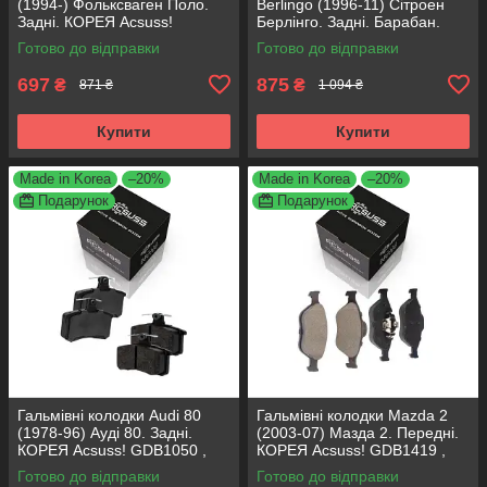
(1994-) Фольксваген Поло.
Berlingo (1996-11) Сітроен
Задні. КОРЕЯ Acsuss!
Берлінго. Задні. Барабан.
GDB1330 , FDB1083 ,
КОРЕЯ Acsuss! GS8635 ,
Готово до відправки
Готово до відправки
FDB1491 , FDB4260
FSB567
697
875
₴
₴
871 ₴
1 094 ₴
Купити
Купити
Made in Korea
–20%
Made in Korea
–20%
Подарунок
Подарунок
Гальмівні колодки Audi 80
Гальмівні колодки Mazda 2
(1978-96) Ауді 80. Задні.
(2003-07) Мазда 2. Передні.
КОРЕЯ Acsuss! GDB1050 ,
КОРЕЯ Acsuss! GDB1419 ,
FDB222
FDB1394
Готово до відправки
Готово до відправки