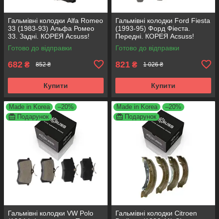
Гальмівні колодки Alfa Romeo
Гальмівні колодки Ford Fiesta
33 (1983-93) Альфа Ромео
(1993-95) Форд Фіеста.
33. Задні. КОРЕЯ Acsuss!
Передні. КОРЕЯ Acsuss!
GDB1050 , FDB222
GDB371 , TAR579 , TAR276
Готово до відправки
Готово до відправки
682
821
₴
₴
852 ₴
1 026 ₴
Купити
Купити
Made in Korea
–20%
Made in Korea
–20%
Подарунок
Подарунок
Гальмівні колодки VW Polo
Гальмівні колодки Citroen