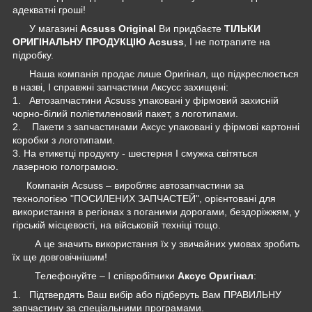
адекватні гроші!
У магазині
Acsuss Original
Ви придбаєте
ТІЛЬКИ
ОРИГІНАЛЬНУ ПРОДУКЦІЮ Acsuss
, І не потрапите на
підробку.
Наша компанія продає лише Оригінал, що підкреслюється
в назві, І справжні запчастини Аксусс захищені:
1. Автозапчастини Acsuss упаковані у фірмовий захисній
чорно-білий поліетиленовий пакет, з логотипами.
2. Пакети з запчастинами Аксус упаковані у фірмові картонні
коробки з логотипами.
3. На етикетці продукту - шестерня І смужка світяться
лазерною голограмою.
Компанія Acsuss – виробляє автозапчастини за
технологією "ПОСИЛЕНИХ ЗАПЧАСТЕЙ", орієнтовані для
використання в регіонах з поганими дорогами, бездоріжжям, у
гірській місцевості, на військовій техніці тощо.
А це значить використання їх у звичайних умовах зробить
їх ще довговічнішим!
Телефонуйте – І співробітники
Аксус Оригінал
:
1. Підтвердять Ваш вибір або підберуть Вам ПРАВИЛЬНУ
запчастину за спеціальними програмами.