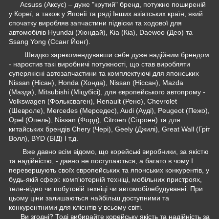
Acsuss (Аксус) – дуже "крутий" бренд, потужно поширеній
у Кореї, а також у Японії та ряді Інших азіатських країн, який
спочатку виробляв запчастини підвіски та ходової для
автомобілів Hyundai (Хюндай), Kia (Кіа), Daewoo (Део) та
Ssang Yong (Ссанг Йонг).
Швидко зарекомендувавши себе дуже надійним брендом
- наростив такі виробничі потужності, що став виробляти
суперякісні автозапчастини та комплектуючі для японських
Nissan (Нісан), Honda (Хонда), Nissan (Ніссан), Mazda
(Мазда), Mitsubishi (Міцубісі), для європейського автопрому -
Volkswagen (Фольксваген), Renault (Рено), Chevrolet
(Шевроле), Mercedes (Мерседес), Audi (Ауді), Peugeot (Пежо),
Opel (Опель), Nissan (Форд), Citroen (Сітроен) та для
китайських брендів Chery (Чері), Geely (Джилі), Great Wall (Гріт
Волл), BYD (БІД) І т.д.
Вже давно всім відомо, що корейські виробники, за якістю
та надійністю, - давно не поступаються, а багато в чому І
перевершують своїх європейських та японських конкурентів, у
будь-якій сфері: комп'ютерній техніці, мобільних пристроях,
теле-відео чи побутовій техніці чи автомобілебудуванні. При
цьому ціни залишаються найбільш доступними та
конкурентними для клієнтів у всьому світі.
Ви згодні? Тоді вибирайте корейську якість та надійність за