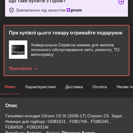
Що таке купити з Пром?
Замовлення під захистом
При купівлі цього товару отримайте подарунок
Універсальна Сервісна книжка для записів
технічного обслуговування авто, ремонту, ТО,
автосервісу
Приховати
Опис
Характеристики
Доставка
Оплата
Умови п
Опис
Гальмівні колодки Citroen С5 III (2008-17) Сітроен С5. Задні.
Номери для підбору: GDB1621 , FDB1766 , FDB5245 ,
FDB4935 , FDB1931W.
Виробник:
Acsuss
Крaїна:
Південна Корея