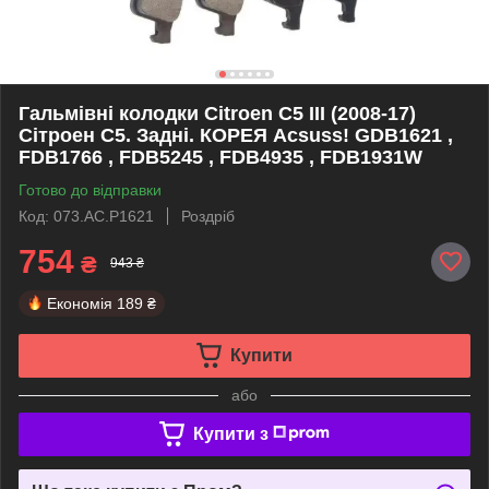
Гальмівні колодки Citroen С5 III (2008-17)
Сітроен С5. Задні. КОРЕЯ Acsuss! GDB1621 ,
FDB1766 , FDB5245 , FDB4935 , FDB1931W
Готово до відправки
Код: 073.AC.P1621
Роздріб
754
₴
943 ₴
Економія
189 ₴
Купити
або
Купити з