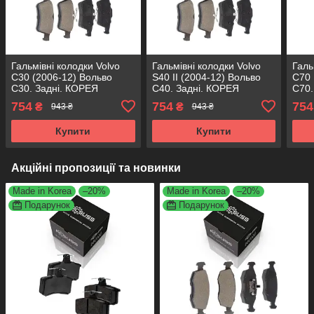
Гальмівні колодки Volvo
Гальмівні колодки Volvo
Галь
C30 (2006-12) Вольво
S40 II (2004-12) Вольво
C70 
С30. Задні. КОРЕЯ
С40. Задні. КОРЕЯ
С70.
Acsuss! GDB1621 ,
Acsuss! GDB1621 ,
Acsu
754
754
754
₴
₴
943 ₴
943 ₴
FDB1766 , FDB5245 ,
FDB1766 , FDB5245 ,
FDB1
FDB4935 , FDB1931W
FDB4935 , FDB1931W
FDB
Купити
Купити
Акційні пропозиції та новинки
Made in Korea
–20%
Made in Korea
–20%
Подарунок
Подарунок