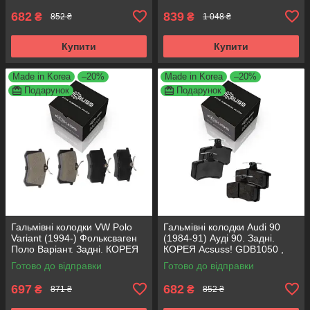
682
839
₴
₴
852 ₴
1 048 ₴
Купити
Купити
Made in Korea
–20%
Made in Korea
–20%
Подарунок
Подарунок
Гальмівні колодки VW Polo
Гальмівні колодки Audi 90
Variant (1994-) Фольксваген
(1984-91) Ауді 90. Задні.
Поло Варіант. Задні. КОРЕЯ
КОРЕЯ Acsuss! GDB1050 ,
Acsuss! GDB1330 , FDB1083 ,
FDB222
Готово до відправки
Готово до відправки
FDB1491 , FDB4260
697
682
₴
₴
871 ₴
852 ₴