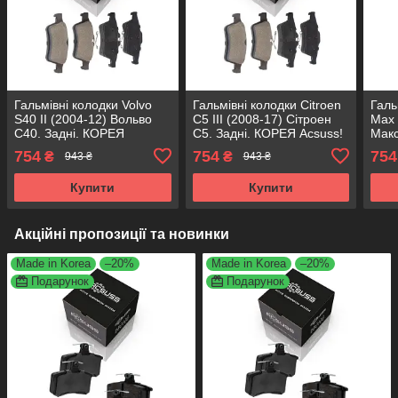
Гальмівні колодки Volvo
Гальмівні колодки Citroen
Галь
S40 II (2004-12) Вольво
С5 III (2008-17) Сітроен
Max 
С40. Задні. КОРЕЯ
С5. Задні. КОРЕЯ Acsuss!
Макс
Acsuss! GDB1621 ,
GDB1621 , FDB1766 ,
Acsu
754
754
754
₴
₴
943 ₴
943 ₴
FDB1766 , FDB5245 ,
FDB5245 , FDB4935 ,
FDB1
FDB4935 , FDB1931W
FDB1931W
FDB
Купити
Купити
Акційні пропозиції та новинки
Made in Korea
–20%
Made in Korea
–20%
Подарунок
Подарунок