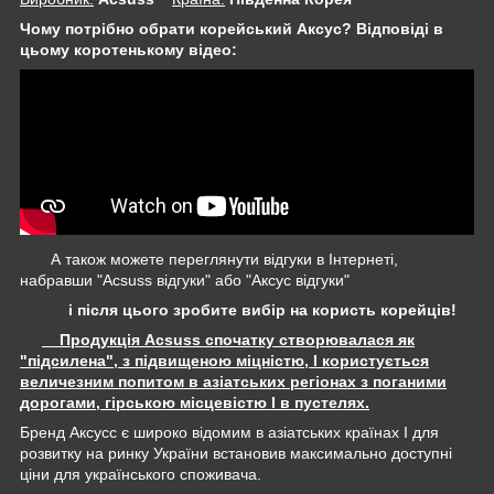
Чому потрібно обрати корейський Аксус? Відповіді в
цьому коротенькому відео:
А також можете переглянути відгуки в Інтернеті,
набравши "Acsuss відгуки" або "Аксус відгуки"
і після цього зробите вибір на користь корейців!
Продукція Acsuss спочатку створювалася як
"підсилена", з підвищеною міцністю, І користується
величезним попитом в азіатських регіонах з поганими
дорогами, гірською місцевістю І в пустелях.
Бренд Аксусс є широко відомим в азіатських країнах І для
розвитку на ринку України встановив максимально доступні
ціни для українського споживача.