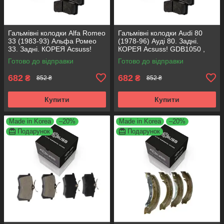
Гальмівні колодки Alfa Romeo
Гальмівні колодки Audi 80
33 (1983-93) Альфа Ромео
(1978-96) Ауді 80. Задні.
33. Задні. КОРЕЯ Acsuss!
КОРЕЯ Acsuss! GDB1050 ,
GDB1050 , FDB222
FDB222
Готово до відправки
Готово до відправки
682
682
₴
₴
852 ₴
852 ₴
Купити
Купити
Made in Korea
–20%
Made in Korea
–20%
Подарунок
Подарунок