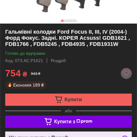
Гальмівні колодки Ford Focus II, III, IV (2004-)
Форд Фокус. Задні. КОРЕЯ Acsuss! GDB1621 ,
FDB1766 , FDB5245 , FDB4935 , FDB1931W
Готово до відправки
Код: 073.AC.P1621
Роздріб
754
₴
943 ₴
Економія
189 ₴
Купити
або
Купити з