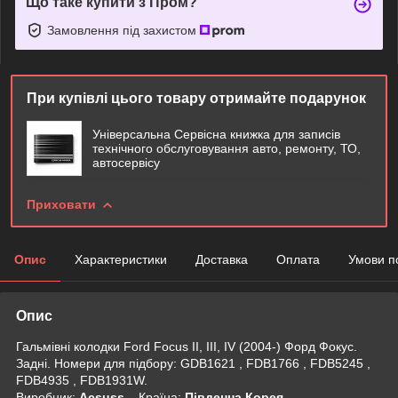
Що таке купити з Пром?
Замовлення під захистом
При купівлі цього товару отримайте подарунок
Універсальна Сервісна книжка для записів
технічного обслуговування авто, ремонту, ТО,
автосервісу
Приховати
Опис
Характеристики
Доставка
Оплата
Умови п
Опис
Гальмівні колодки Ford Focus II, III, IV (2004-) Форд Фокус.
Задні. Номери для підбору: GDB1621 , FDB1766 , FDB5245 ,
FDB4935 , FDB1931W.
Виробник:
Acsuss
Крaїна:
Південна Корея