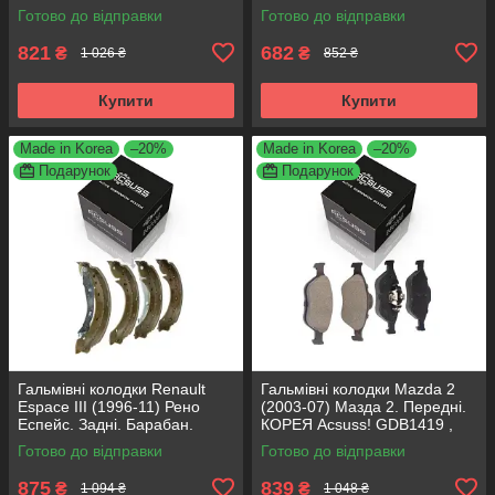
GDB371 , TAR579 , TAR276
FDB222
Готово до відправки
Готово до відправки
821
682
₴
₴
1 026 ₴
852 ₴
Купити
Купити
Made in Korea
–20%
Made in Korea
–20%
Подарунок
Подарунок
Гальмівні колодки Renault
Гальмівні колодки Mazda 2
Espace III (1996-11) Рено
(2003-07) Мазда 2. Передні.
Еспейс. Задні. Барабан.
КОРЕЯ Acsuss! GDB1419 ,
КОРЕЯ Acsuss! GS8635 ,
FDB1394
Готово до відправки
Готово до відправки
FSB567
875
839
₴
₴
1 094 ₴
1 048 ₴