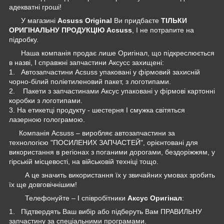
адекватні гроші!
У магазині
Acsuss Original
Ви придбаєте
ТІЛЬКИ
ОРИГІНАЛЬНУ ПРОДУКЦІЮ Acsuss
, І не потрапите на
підробку.
Наша компанія продає лише Оригінал, що підкреслюється
в назві, І справжні запчастини Аксусс захищені:
1. Автозапчастини Acsuss упаковані у фірмовий захисній
чорно-білий поліетиленовий пакет, з логотипами.
2. Пакети з запчастинами Аксус упаковані у фірмові картонні
коробки з логотипами.
3. На етикетці продукту - шестерня І смужка світяться
лазерною голограмою.
Компанія Acsuss – виробляє автозапчастини за
технологією "ПОСИЛЕНИХ ЗАПЧАСТЕЙ", орієнтовані для
використання в регіонах з поганими дорогами, бездоріжжям, у
гірській місцевості, на військовій техніці тощо.
А це значить використання їх у звичайних умовах зробить
їх ще довговічнішим!
Телефонуйте – І співробітники
Аксус Оригінал
:
1. Підтвердять Ваш вибір або підберуть Вам ПРАВИЛЬНУ
запчастину за спеціальними програмами.