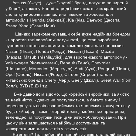
Acsuss (Аксус) – дуже "крутий" бренд, потужно поширеній
у Кореї, а також у Японії та ряді Інших азіатських країн, який
спочатку виробляв запчастини підвіски та ходової для
автомобілів Hyundai (Хюндай), Kia (Кіа), Daewoo (Део) та
Ssang Yong (Ссанг Йонг).
Швидко зарекомендувавши себе дуже надійним брендом
- наростив такі виробничі потужності, що став виробляти
суперякісні автозапчастини та комплектуючі для японських
Nissan (Нісан), Honda (Хонда), Nissan (Ніссан), Mazda
(Мазда), Mitsubishi (Міцубісі), для європейського автопрому -
Volkswagen (Фольксваген), Renault (Рено), Chevrolet
(Шевроле), Mercedes (Мерседес), Audi (Ауді), Peugeot (Пежо),
Opel (Опель), Nissan (Форд), Citroen (Сітроен) та для
китайських брендів Chery (Чері), Geely (Джилі), Great Wall (Гріт
Волл), BYD (БІД) І т.д.
Вже давно всім відомо, що корейські виробники, за якістю
та надійністю, - давно не поступаються, а багато в чому І
перевершують своїх європейських та японських конкурентів, у
будь-якій сфері: комп'ютерній техніці, мобільних пристроях,
теле-відео чи побутовій техніці чи автомобілебудуванні. При
цьому ціни залишаються найбільш доступними та
конкурентними для клієнтів у всьому світі.
Ви згодні? Тоді вибирайте корейську якість та надійність за