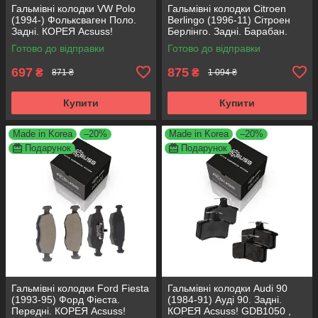
Гальмівні колодки VW Polo
Гальмівні колодки Citroen
(1994-) Фольксваген Поло.
Berlingo (1996-11) Сітроен
Задні. КОРЕЯ Acsuss!
Берлінго. Задні. Барабан.
GDB1330 , FDB1083 ,
КОРЕЯ Acsuss! GS8635 ,
Готово до відправки
Готово до відправки
FDB1491 , FDB4260
FSB567
697
875
₴
₴
871 ₴
1 094 ₴
Купити
Купити
Made in Korea
–20%
Made in Korea
–20%
Подарунок
Подарунок
Гальмівні колодки Ford Fiesta
Гальмівні колодки Audi 90
(1993-95) Форд Фіеста.
(1984-91) Ауді 90. Задні.
Передні. КОРЕЯ Acsuss!
КОРЕЯ Acsuss! GDB1050 ,