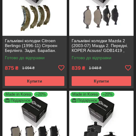
Гальмівні колодки Citroen
Гальмівні колодки Mazda 2
Berlingo (1996-11) Сітроен
(2003-07) Мазда 2. Передні.
Берлінго. Задні. Барабан.
КОРЕЯ Acsuss! GDB1419 ,
КОРЕЯ Acsuss! GS8635 ,
FDB1394
Готово до відправки
Готово до відправки
FSB567
875
839
₴
₴
1 094 ₴
1 048 ₴
Купити
Купити
Made in Korea
–20%
Made in Korea
–20%
Подарунок
Подарунок