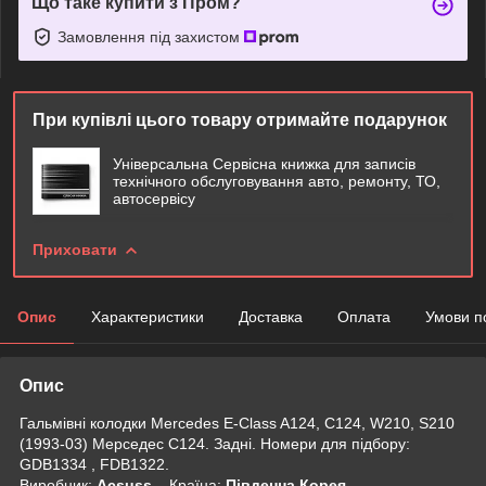
Що таке купити з Пром?
Замовлення під захистом
При купівлі цього товару отримайте подарунок
Універсальна Сервісна книжка для записів
технічного обслуговування авто, ремонту, ТО,
автосервісу
Приховати
Опис
Характеристики
Доставка
Оплата
Умови п
Опис
Гальмівні колодки Mercedes E-Class A124, C124, W210, S210
(1993-03) Мерседес С124. Задні. Номери для підбору:
GDB1334 , FDB1322.
Виробник:
Acsuss
Крaїна:
Південна Корея