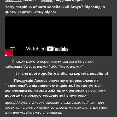
Чому потрібно обрати корейський Аксус? Відповіді в
цьому коротенькому відео:
А також можете переглянути відгуки в Інтернеті,
набравши "Acsuss відгуки" або "Аксус відгуки"
і після цього зробите вибір на користь корейців!
Продукція Acsuss спочатку створювалася як
"підсилена", з підвищеною міцністю, І користується
величезним попитом в азіатських регіонах з поганими
дорогами, гірською місцевістю І в пустелях.
Бренд Аксусс є широко відомим в азіатських країнах І для
розвитку на ринку України встановив максимально доступні
ціни для українського споживача.