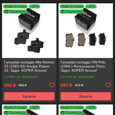
Made in Korea
–20%
Made in Korea
–20%
Подарунок
Подарунок
Гальмівні колодки Alfa Romeo
Гальмівні колодки VW Polo
33 (1983-93) Альфа Ромео
(1994-) Фольксваген Поло.
33. Задні. КОРЕЯ Acsuss!
Задні. КОРЕЯ Acsuss!
GDB1050 , FDB222
GDB1330 , FDB1083 ,
Готово до відправки
Готово до відправки
FDB1491 , FDB4260
682
697
₴
₴
852 ₴
871 ₴
Купити
Купити
Made in Korea
–20%
Made in Korea
–20%
Подарунок
Подарунок