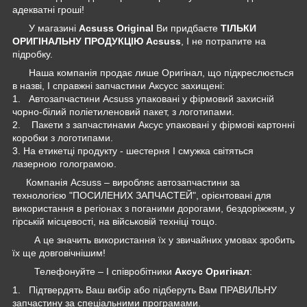
адекватні гроші!
У магазині
Acsuss Original
Ви придбаєте
ТІЛЬКИ
ОРИГІНАЛЬНУ ПРОДУКЦІЮ Acsuss
, І не потрапите на
підробку.
Наша компанія продає лише Оригінал, що підкреслюється
в назві, І справжні запчастини Аксусс захищені:
1. Автозапчастини Acsuss упаковані у фірмовий захисній
чорно-білий поліетиленовий пакет, з логотипами.
2. Пакети з запчастинами Аксус упаковані у фірмові картонні
коробки з логотипами.
3. На етикетці продукту - шестерня І смужка світяться
лазерною голограмою.
Компанія Acsuss – виробляє автозапчастини за
технологією "ПОСИЛЕНИХ ЗАПЧАСТЕЙ", орієнтовані для
використання в регіонах з поганими дорогами, бездоріжжям, у
гірській місцевості, на військовій техніці тощо.
А це значить використання їх у звичайних умовах зробить
їх ще довговічнішим!
Телефонуйте – І співробітники
Аксус Оригінал
:
1. Підтвердять Ваш вибір або підберуть Вам ПРАВИЛЬНУ
запчастину за спеціальними програмами.