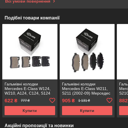
Всі умови повернення
Подібні товари компанії
Гальмівні колодки
Гальмівні колодки
Галь
Mercedes E-Class W124,
Mercedes E-Class W211,
Merc
W210, A124, C124, S124
S211 (2002-09) Мерседес
S210
(1993-2002) Мерседес
W211. Передні. КОРЕЯ
W210
622
905
882
₴
₴
777 ₴
1 131 ₴
W210. Задні. КОРЕЯ
Acsuss! GDB1542 ,
Acsu
Acsuss! GDB987 , FDB644
FDB1414
FDB
Купити
Купити
Акційні пропозиції та новинки