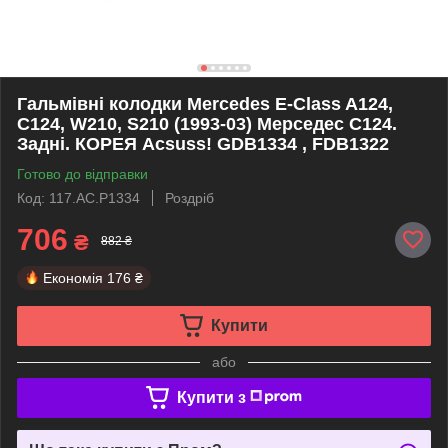
Гальмівні колодки Mercedes E-Class A124,
C124, W210, S210 (1993-03) Мерседес С124.
Задні. КОРЕЯ Acsuss! GDB1334 , FDB1322
Готово до відправки
Код: 117.AC.P1334
Роздріб
706
₴
882 ₴
Економія
176 ₴
Купити
або
Купити з