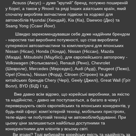
Acsuss (Аксус) – дуже "крутий" бренд, потужно поширеній
у Кореї, а також у Японії та ряді Інших азіатських країн, який
спочатку виробляв запчастини підвіски та ходової для
автомобілів Hyundai (Хюндай), Kia (Кіа), Daewoo (Део) та
Ssang Yong (Ссанг Йонг).
Швидко зарекомендувавши себе дуже надійним брендом
- наростив такі виробничі потужності, що став виробляти
суперякісні автозапчастини та комплектуючі для японських
Nissan (Нісан), Honda (Хонда), Nissan (Ніссан), Mazda
(Мазда), Mitsubishi (Міцубісі), для європейського автопрому -
Volkswagen (Фольксваген), Renault (Рено), Chevrolet
(Шевроле), Mercedes (Мерседес), Audi (Ауді), Peugeot (Пежо),
Opel (Опель), Nissan (Форд), Citroen (Сітроен) та для
китайських брендів Chery (Чері), Geely (Джилі), Great Wall (Гріт
Волл), BYD (БІД) І т.д.
Вже давно всім відомо, що корейські виробники, за якістю
та надійністю, - давно не поступаються, а багато в чому І
перевершують своїх європейських та японських конкурентів, у
будь-якій сфері: комп'ютерній техніці, мобільних пристроях,
теле-відео чи побутовій техніці чи автомобілебудуванні. При
цьому ціни залишаються найбільш доступними та
конкурентними для клієнтів у всьому світі.
Ви згодні? Тоді вибирайте корейську якість та надійність за