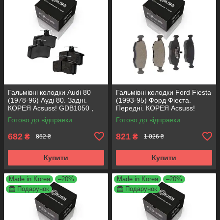
Гальмівні колодки Audi 80
Гальмівні колодки Ford Fiesta
(1978-96) Ауді 80. Задні.
(1993-95) Форд Фіеста.
КОРЕЯ Acsuss! GDB1050 ,
Передні. КОРЕЯ Acsuss!
FDB222
GDB371 , TAR579 , TAR276
Готово до відправки
Готово до відправки
682
821
₴
₴
852 ₴
1 026 ₴
Купити
Купити
Made in Korea
–20%
Made in Korea
–20%
Подарунок
Подарунок