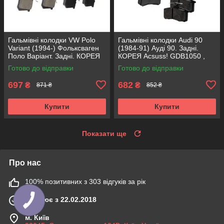
Гальмівні колодки VW Polo
Гальмівні колодки Audi 90
Variant (1994-) Фольксваген
(1984-91) Ауді 90. Задні.
Поло Варіант. Задні. КОРЕЯ
КОРЕЯ Acsuss! GDB1050 ,
Acsuss! GDB1330 , FDB1083 ,
FDB222
Готово до відправки
Готово до відправки
FDB1491 , FDB4260
697
682
₴
₴
871 ₴
852 ₴
Купити
Купити
Показати ще
Про нас
100% позитивних з 303 відгуків за рік
Працює з 22.02.2018
м. Київ