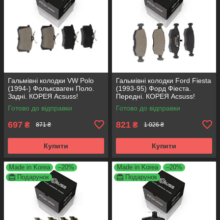
Гальмівні колодки VW Polo
Гальмівні колодки Ford Fiesta
(1994-) Фольксваген Поло.
(1993-95) Форд Фіеста.
Задні. КОРЕЯ Acsuss!
Передні. КОРЕЯ Acsuss!
GDB1330 , FDB1083 ,
GDB371 , TAR579 , TAR276
Готово до відправки
Готово до відправки
FDB1491 , FDB4260
697
821
₴
₴
871 ₴
1 026 ₴
Купити
Купити
Made in Korea
–20%
Made in Korea
–20%
Подарунок
Подарунок