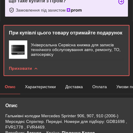
Що таке купити з Пром?
Замовлення під захистом
При купівлі цього товару отримайте подарунок
Універсальна Сервісна книжка для записів
технічного обслуговування авто, ремонту, ТО,
автосервісу
Приховати
Опис
Характеристики
Доставка
Оплата
Умови п
Опис
Гальмівні колодки Mercedes Sprinter 906, 907, 910 (2006-)
Мерседес Спрінтер. Передні. Номери для підбору: GDB1698 ,
FVR1778 , FVR4469.
Виробник:
Acsuss
Крaїна:
Південна Корея