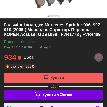
Гальмівні колодки Mercedes Sprinter 906, 907,
910 (2006-) Мерседес Спрінтер. Передні.
КОРЕЯ Acsuss! GDB1698 , FVR1778 , FVR4469
Готово до відправки
Код: 134.AC.P1698
Роздріб
934
₴
1 167 ₴
Економія
233 ₴
Купити
або
Купити з