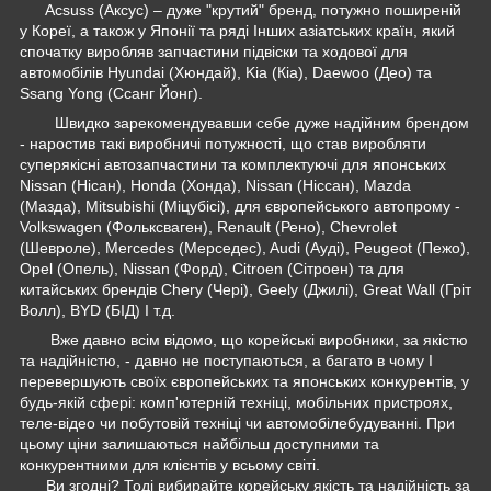
Acsuss (Аксус) – дуже "крутий" бренд, потужно поширеній
у Кореї, а також у Японії та ряді Інших азіатських країн, який
спочатку виробляв запчастини підвіски та ходової для
автомобілів Hyundai (Хюндай), Kia (Кіа), Daewoo (Део) та
Ssang Yong (Ссанг Йонг).
Швидко зарекомендувавши себе дуже надійним брендом
- наростив такі виробничі потужності, що став виробляти
суперякісні автозапчастини та комплектуючі для японських
Nissan (Нісан), Honda (Хонда), Nissan (Ніссан), Mazda
(Мазда), Mitsubishi (Міцубісі), для європейського автопрому -
Volkswagen (Фольксваген), Renault (Рено), Chevrolet
(Шевроле), Mercedes (Мерседес), Audi (Ауді), Peugeot (Пежо),
Opel (Опель), Nissan (Форд), Citroen (Сітроен) та для
китайських брендів Chery (Чері), Geely (Джилі), Great Wall (Гріт
Волл), BYD (БІД) І т.д.
Вже давно всім відомо, що корейські виробники, за якістю
та надійністю, - давно не поступаються, а багато в чому І
перевершують своїх європейських та японських конкурентів, у
будь-якій сфері: комп'ютерній техніці, мобільних пристроях,
теле-відео чи побутовій техніці чи автомобілебудуванні. При
цьому ціни залишаються найбільш доступними та
конкурентними для клієнтів у всьому світі.
Ви згодні? Тоді вибирайте корейську якість та надійність за