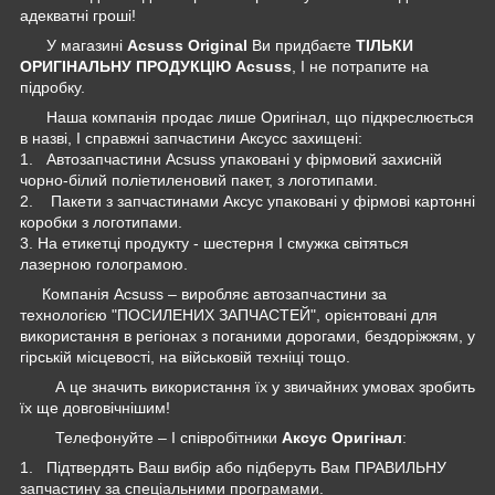
адекватні гроші!
У магазині
Acsuss Original
Ви придбаєте
ТІЛЬКИ
ОРИГІНАЛЬНУ ПРОДУКЦІЮ Acsuss
, І не потрапите на
підробку.
Наша компанія продає лише Оригінал, що підкреслюється
в назві, І справжні запчастини Аксусс захищені:
1. Автозапчастини Acsuss упаковані у фірмовий захисній
чорно-білий поліетиленовий пакет, з логотипами.
2. Пакети з запчастинами Аксус упаковані у фірмові картонні
коробки з логотипами.
3. На етикетці продукту - шестерня І смужка світяться
лазерною голограмою.
Компанія Acsuss – виробляє автозапчастини за
технологією "ПОСИЛЕНИХ ЗАПЧАСТЕЙ", орієнтовані для
використання в регіонах з поганими дорогами, бездоріжжям, у
гірській місцевості, на військовій техніці тощо.
А це значить використання їх у звичайних умовах зробить
їх ще довговічнішим!
Телефонуйте – І співробітники
Аксус Оригінал
:
1. Підтвердять Ваш вибір або підберуть Вам ПРАВИЛЬНУ
запчастину за спеціальними програмами.