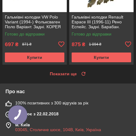
Гальмівні колодки VW Polo
Гальмівні колодки Renault
Variant (1994-) Фольксваген
Espace III (1996-11) Рено
Поло Варіант. Задні. КОРЕЯ
Еспейс. Задні. Барабан.
Acsuss! GDB1330 , FDB1083 ,
КОРЕЯ Acsuss! GS8635 ,
Готово до відправки
Готово до відправки
FDB1491 , FDB4260
FSB567
697
875
₴
₴
871 ₴
1 094 ₴
Купити
Купити
Показати ще
Про нас
100% позитивних з 300 відгуків за рік
Працює з 22.02.2018
м. Київ
03045, Столичне шосе, 104B, Київ, Україна