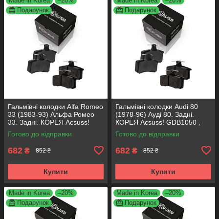
Made in Korea
–20%
Made in Korea
–20%
Подарунок
Подарунок
Гальмівні колодки Alfa Romeo
Гальмівні колодки Audi 80
33 (1983-93) Альфа Ромео
(1978-96) Ауді 80. Задні.
33. Задні. КОРЕЯ Acsuss!
КОРЕЯ Acsuss! GDB1050 ,
GDB1050 , FDB222
FDB222
Готово до відправки
Готово до відправки
682
682
₴
₴
852 ₴
852 ₴
Купити
Купити
Made in Korea
–20%
Made in Korea
–20%
Подарунок
Подарунок