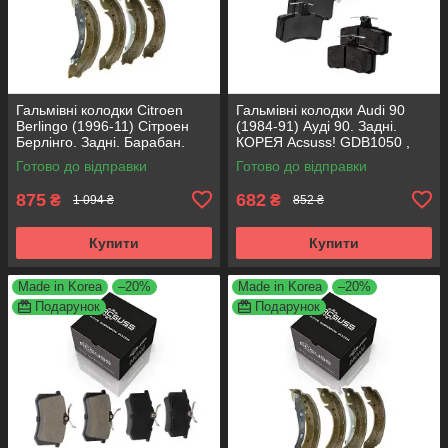
Гальмівні колодки Citroen
Гальмівні колодки Audi 90
Berlingo (1996-11) Сітроен
(1984-91) Ауді 90. Задні.
Берлінго. Задні. Барабан.
КОРЕЯ Acsuss! GDB1050 ,
КОРЕЯ Acsuss! GS8635 ,
FDB222
Готово до відправки
Готово до відправки
FSB567
875
682
₴
₴
1 094 ₴
852 ₴
Купити
Купити
Made in Korea
–20%
Made in Korea
–20%
Подарунок
Подарунок