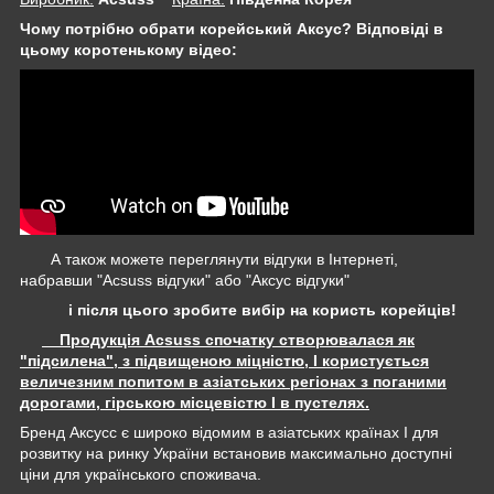
Чому потрібно обрати корейський Аксус? Відповіді в
цьому коротенькому відео:
А також можете переглянути відгуки в Інтернеті,
набравши "Acsuss відгуки" або "Аксус відгуки"
і після цього зробите вибір на користь корейців!
Продукція Acsuss спочатку створювалася як
"підсилена", з підвищеною міцністю, І користується
величезним попитом в азіатських регіонах з поганими
дорогами, гірською місцевістю І в пустелях.
Бренд Аксусс є широко відомим в азіатських країнах І для
розвитку на ринку України встановив максимально доступні
ціни для українського споживача.