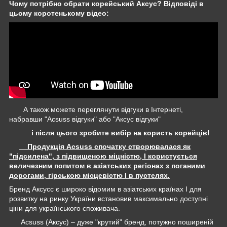
Чому потрібно обрати корейський Аксус? Відповіді в
цьому коротенькому відео:
А також можете переглянути відгуки в Інтернеті,
набравши "Acsuss відгуки" або "Аксус відгуки"
і після цього зробите вибір на користь корейців!
Продукція Acsuss спочатку створювалася як
"підсилена", з підвищеною міцністю, І користується
величезним попитом в азіатських регіонах з поганими
дорогами, гірською місцевістю І в пустелях.
Бренд Аксусс є широко відомим в азіатських країнах І для
розвитку на ринку України встановив максимально доступні
ціни для українського споживача.
Acsuss (Аксус) – дуже "крутий" бренд, потужно поширеній