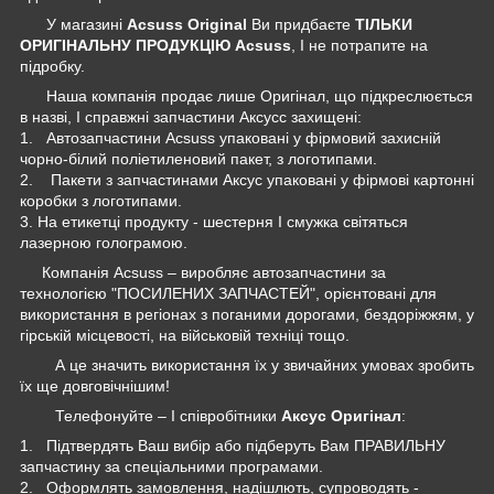
У магазині
Acsuss Original
Ви придбаєте
ТІЛЬКИ
ОРИГІНАЛЬНУ ПРОДУКЦІЮ Acsuss
, І не потрапите на
підробку.
Наша компанія продає лише Оригінал, що підкреслюється
в назві, І справжні запчастини Аксусс захищені:
1. Автозапчастини Acsuss упаковані у фірмовий захисній
чорно-білий поліетиленовий пакет, з логотипами.
2. Пакети з запчастинами Аксус упаковані у фірмові картонні
коробки з логотипами.
3. На етикетці продукту - шестерня І смужка світяться
лазерною голограмою.
Компанія Acsuss – виробляє автозапчастини за
технологією "ПОСИЛЕНИХ ЗАПЧАСТЕЙ", орієнтовані для
використання в регіонах з поганими дорогами, бездоріжжям, у
гірській місцевості, на військовій техніці тощо.
А це значить використання їх у звичайних умовах зробить
їх ще довговічнішим!
Телефонуйте – І співробітники
Аксус Оригінал
:
1. Підтвердять Ваш вибір або підберуть Вам ПРАВИЛЬНУ
запчастину за спеціальними програмами.
2. Оформлять замовлення, надішлють, супроводять -