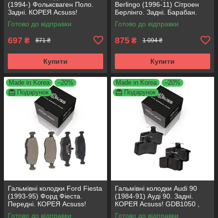
(1994-) Фольксваген Поло.
Berlingo (1996-11) Сітроен
Задні. КОРЕЯ Acsuss!
Берлінго. Задні. Барабан.
GDB1330 , FDB1083 ,
КОРЕЯ Acsuss! GS8635 ,
Готово до відправки
Готово до відправки
FDB1491 , FDB4260
FSB567
697
875
₴
₴
871 ₴
1 094 ₴
Купити
Купити
Made in Korea
–20%
Made in Korea
–20%
Подарунок
Подарунок
Гальмівні колодки Ford Fiesta
Гальмівні колодки Audi 90
(1993-95) Форд Фіеста.
(1984-91) Ауді 90. Задні.
Передні. КОРЕЯ Acsuss!
КОРЕЯ Acsuss! GDB1050 ,
GDB371 , TAR579 , TAR276
FDB222
Готово до відправки
Готово до відправки