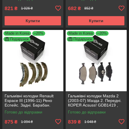
821
682
₴
₴
1 026 ₴
852 ₴
Купити
Купити
Made in Korea
–20%
Made in Korea
–20%
Подарунок
Подарунок
Гальмівні колодки Renault
Гальмівні колодки Mazda 2
Espace III (1996-11) Рено
(2003-07) Мазда 2. Передні.
Еспейс. Задні. Барабан.
КОРЕЯ Acsuss! GDB1419 ,
КОРЕЯ Acsuss! GS8635 ,
FDB1394
Готово до відправки
Готово до відправки
FSB567
875
839
₴
₴
1 094 ₴
1 048 ₴