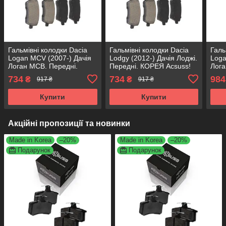
Гальмівні колодки Dacia
Гальмівні колодки Dacia
Галь
Logan MCV (2007-) Дачія
Lodgy (2012-) Дачія Лоджі.
Loga
Логан МСВ. Передні.
Передні. КОРЕЯ Acsuss!
Лога
КОРЕЯ Acsuss! GDB3332 ,
GDB3332 , FDB1617
Acsu
734
734
984
₴
₴
917 ₴
917 ₴
FDB1617
FDB
Купити
Купити
Акційні пропозиції та новинки
Made in Korea
–20%
Made in Korea
–20%
Подарунок
Подарунок