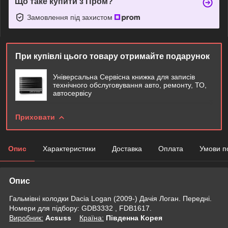
Що таке купити з Пром?
Замовлення під захистом
При купівлі цього товару отримайте подарунок
Універсальна Сервісна книжка для записів
технічного обслуговування авто, ремонту, ТО,
автосервісу
Приховати
Опис
Характеристики
Доставка
Оплата
Умови п
Опис
Гальмівні колодки Dacia Logan (2009-) Дачія Логан. Передні.
Номери для підбору: GDB3332 , FDB1617.
Виробник:
Acsuss
Крaїна:
Південна Корея