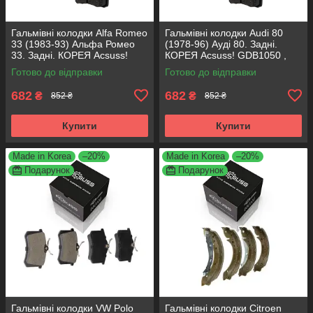
Гальмівні колодки Alfa Romeo
Гальмівні колодки Audi 80
33 (1983-93) Альфа Ромео
(1978-96) Ауді 80. Задні.
33. Задні. КОРЕЯ Acsuss!
КОРЕЯ Acsuss! GDB1050 ,
GDB1050 , FDB222
FDB222
Готово до відправки
Готово до відправки
682
682
₴
₴
852 ₴
852 ₴
Купити
Купити
Made in Korea
–20%
Made in Korea
–20%
Подарунок
Подарунок
Гальмівні колодки VW Polo
Гальмівні колодки Citroen