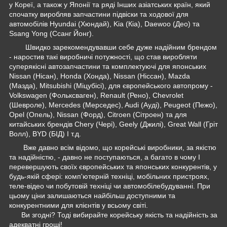
у Кореї, а також у Японії та ряді Інших азіатських країн, який
спочатку виробляв запчастини підвіски та ходової для
автомобілів Hyundai (Хюндай), Kia (Кіа), Daewoo (Део) та
Ssang Yong (Ссанг Йонг).
Швидко зарекомендувавши себе дуже надійним брендом
- наростив такі виробничі потужності, що став виробляти
суперякісні автозапчастини та комплектуючі для японських
Nissan (Нісан), Honda (Хонда), Nissan (Ніссан), Mazda
(Мазда), Mitsubishi (Міцубісі), для європейського автопрому -
Volkswagen (Фольксваген), Renault (Рено), Chevrolet
(Шевроле), Mercedes (Мерседес), Audi (Ауді), Peugeot (Пежо),
Opel (Опель), Nissan (Форд), Citroen (Сітроен) та для
китайських брендів Chery (Чері), Geely (Джилі), Great Wall (Гріт
Волл), BYD (БІД) І т.д.
Вже давно всім відомо, що корейські виробники, за якістю
та надійністю, - давно не поступаються, а багато в чому І
перевершують своїх європейських та японських конкурентів, у
будь-якій сфері: комп'ютерній техніці, мобільних пристроях,
теле-відео чи побутовій техніці чи автомобілебудуванні. При
цьому ціни залишаються найбільш доступними та
конкурентними для клієнтів у всьому світі.
Ви згодні? Тоді вибирайте корейську якість та надійність за
адекватні гроші!