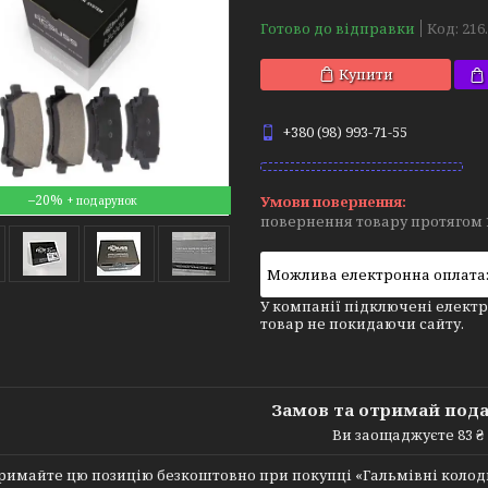
Готово до відправки
Код:
216
Купити
+380 (98) 993-71-55
–20%
повернення товару протягом 
У компанії підключені електр
товар не покидаючи сайту.
Замов та отримай под
Ви заощаджуєте 83 ₴
римайте цю позицію безкоштовно при покупці «Гальмівні колодки 