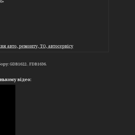
6»
я авто, ремонту, ТО, автосервісу
ору: GDB1622 , FDB1636.
нькому відео: