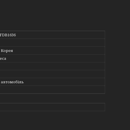
 FDB1636
 Корея
еса
 автомобіль