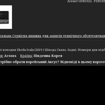
Acsuss! GDB1622 , FDB163
сальна Сервісна книжка для записів технічного обслуговуванн
і колодки Skoda Scala (2019-) Шкода Скала. Задні. Номери для підб
к:
Acsuss
Крaїна:
Південна Корея
трібно обрати корейський Аксус? Відповіді в цьому короте