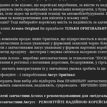
но всім відомо, що корейські виробники, за якістю та надій
ршують своїх європейських та японських конкурентів, у будь
ях, теле-відео чи побутовій техніці чи автомобілебудуванні
ими та конкурентними для клієнтів у всьому світі.
ні? Тоді вибирайте корейську якість та надійність за адекв
азині
Acsuss Original
Ви придбаєте
ТІЛЬКИ ОРИГІНАЛЬНУ
.
мпанія продає лише Оригінал, що підкреслюється в назві, 
запчастини Acsuss упаковані у фірмовий захисній чорно-біл
ти з запчастинами Аксус упаковані у фірмові картонні короб
икетці продукту - шестерня І смужка світяться лазерною голо
я Acsuss – виробляє автозапчастини за технологією "ПОСИ
ання в регіонах з поганими дорогами, бездоріжжям, у гірські
ачить використання їх у звичайних умовах зробить їх ще
нуйте – І співробітники
Аксус Оригінал
:
вердять Ваш вибір або підберуть Вам ПРАВИЛЬНУ запчастин
млять замовлення, надішлють, супроводять - ВВІЧЛИВО ШВИ
лені запчастини Acsuss є рекомендованими для «неідеаль
озапчастини Аксусс - РЕМОНТУЙТЕ НАДІЙНОЮ КОРЕЙС