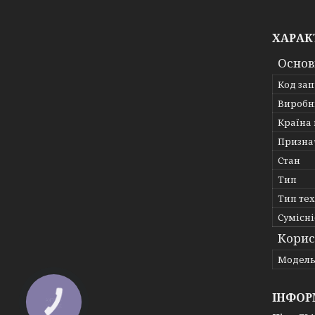
ХАРАК
Основ
Код за
Виробн
Країна
Призна
Стан
Тип
Тип те
Сумісні
Корис
Мoдел
ІНФОР