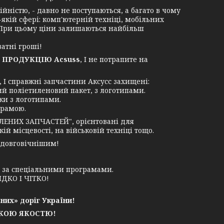
ністю, - давно не поступаються, а багато в чому
-якій сфері: комп'ютерній техніці, мобільних
. При цьому ціни залишаються найбільш
атні гроші!
 ПРОДУКЦІЮ Acsuss
, І не потрапите на
І справжні запчастини Аксусс захищені:
ий поліетиленовий пакет, з логотипами.
ки з логотипами.
грамою.
ЛЕНИХ ЗАПЧАСТЕЙ", орієнтовані для
й місцевості, на військовій техніці тощо.
 довговічнішим!
у за спеціальними програмами.
ДКО І ЧІТКО!
них» доріг України!
ЬКОЮ ЯКОСТЮ!