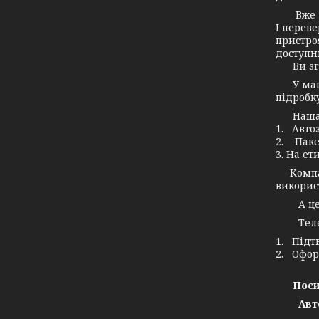
Вже дав
І переве
пристро
доступн
Ви згод
У маг
підробку
Наша ко
1. Авто
2. Паке
3. На ет
Компані
використ
А це зн
Телефо
1. Підт
2. Офор
Поси
Авт