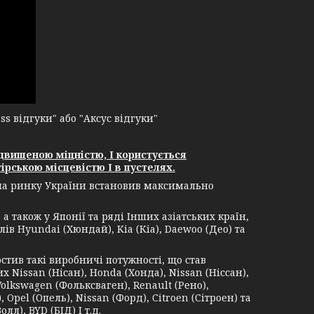
 відгуки" або "Аксус відгуки"
двищеною міцністю, І користується
ірською місцевістю І в пустелях.
 на ринку України встановив максимально
 також у Японії та ряді Інших азіатських країн,
ів Hyundai (Хюндай), Kia (Кіа), Daewoo (Део) та
в такі виробничі потужності, що став
Nissan (Нісан), Honda (Хонда), Nissan (Ніссан),
Volkswagen (Фольксваген), Renault (Рено),
 Opel (Опель), Nissan (Форд), Citroen (Сітроен) та
лл), BYD (БІД) І т.д.