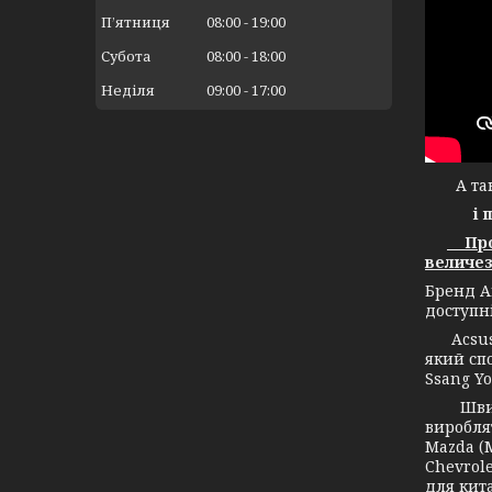
Пʼятниця
08:00
19:00
Субота
08:00
18:00
Неділя
09:00
17:00
А тако
і 
Прод
величез
Бренд А
доступн
Acsuss 
який спо
Ssang Yo
Швидко 
вироблят
Mazda (М
Chevrole
для кита