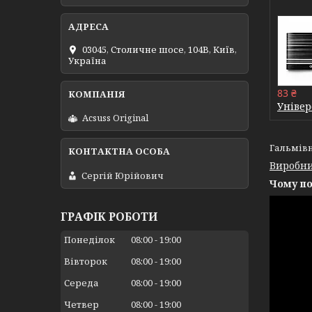
03045, Столичне шосе, 104B, Київ,
Україна
83 ₴
Універ
Acsuss Original
Гальмівн
Виробни
Сергій Юрійович
Чому по
ГРАФІК РОБОТИ
Понеділок
08:00
19:00
Вівторок
08:00
19:00
Середа
08:00
19:00
Четвер
08:00
19:00