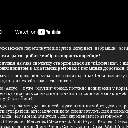
ж можете переглянути відгуки в Інтернеті, набравши "Acsuss
після цього зробите вибір на користь корейців!
укція Acsuss спочатку створювалася як "підсилена", з пі
ним попитом в азіатських регіонах з поганими дорогами, г
ксусс є широко відомим в азіатських країнах І для розвитку
і ціни для українського споживача.
(Аксус) – дуже "крутий" бренд, потужно поширеній у Кореї, а
чатку виробляв запчастини підвіски та ходової для автомобіл
ng (Ссанг Йонг).
зарекомендувавши себе дуже надійним брендом - нарости
и суперякісні автозапчастини та комплектуючі для японських 
азда), Mitsubishi (Міцубісі), для європейського автопрому - 
t (Шевроле), Mercedes (Мерседес), Audi (Ауді), Peugeot (Пежо),
йських брендів Chery (Чері), Geely (Джилі), Great Wall (Гріт Во