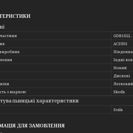
ТЕРИСТИКИ
ні
пчастини
GDB1622 ,
ик
ACSUSS
 виробник
Південна
чення
Задні кол
Новий
Дискові
хніки
Легковий
сть з маркою
Skoda
тувальницькі характеристики
ь
Scala
МАЦІЯ ДЛЯ ЗАМОВЛЕННЯ