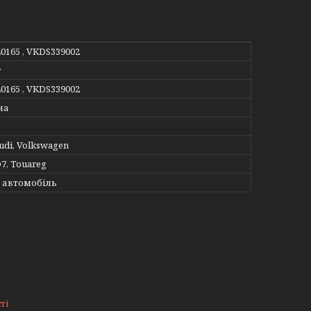
40165 , VKDS339002
r
40165 , VKDS339002
на
udi, Volkswagen
Q7, Touareg
 автомобіль
ті