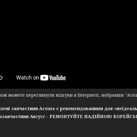
ж можете переглянути відгуки в Інтернеті, набравши "Acsuss
лені запчастини Acsuss є рекомендованими для «неідеаль
озапчастини Аксусс - РЕМОНТУЙТЕ НАДІЙНОЮ КОРЕЙС