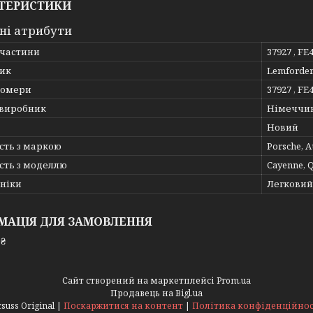
ТЕРИСТИКИ
ні атрибути
пчастини
37927 , FE
ик
Lemforde
номери
37927 , FE
 виробник
Німеччи
Новий
сть з маркою
Porsche, A
сть з моделлю
Cayenne, 
хніки
Легковий
МАЦІЯ ДЛЯ ЗАМОВЛЕННЯ
 ₴
Сайт створений на маркетплейсі
Prom.ua
Продавець на Bigl.ua
Acsuss Original |
Поскаржитися на контент
|
Політика конфіденційнос