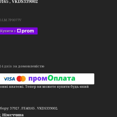
165 , VKDS339002
0.LM.7P0077V
Купити з
14 днів
за домовленістю
онні платежі. Тепер ви можете купити будь-який
у: 37927 , FE40165 , VKDS339002.
:
Німеччина