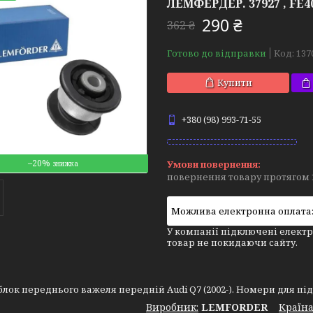
ЛЕМФЕРДЕР. 37927 , FE40
290 ₴
362 ₴
Готово до відправки
Код:
137
Купити
+380 (98) 993-71-55
–20%
повернення товару протягом 
У компанії підключені електр
товар не покидаючи сайту.
лок переднього важеля передній Audi Q7 (2002-). Номери для підбор
Виробник:
LEMFORDER
Крaїна