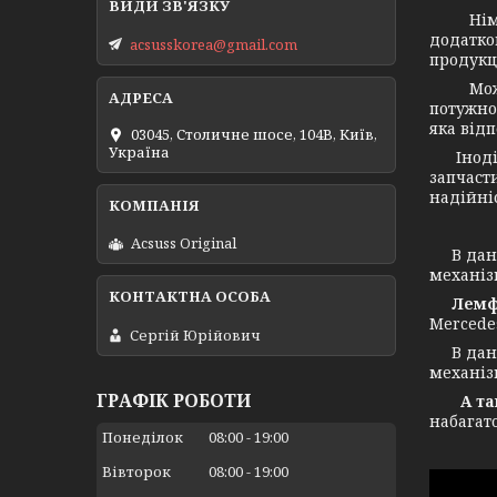
Німець
додатко
acsusskorea@gmail.com
продукц
Можемо 
потужнос
яка від
03045, Столичне шосе, 104B, Київ,
Україна
Іноді в
запчасти
надійніс
Acsuss Original
В даний
механіз
Лемф
Mercede
Сергій Юрійович
В даний
механіз
ГРАФІК РОБОТИ
А також
набагат
Понеділок
08:00
19:00
Вівторок
08:00
19:00