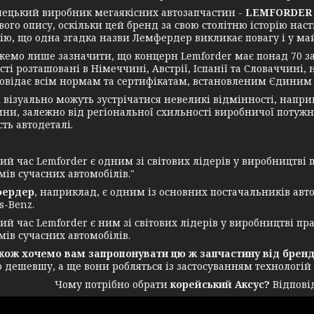
кий виробник мегаякісних автозапчастин -
LEMFORDER 
вого опису, оскільки цей бренд за свою столітню історію на
ію, що одна згадка назви Лемфердер викликає повагу і у майс
лише зазначити, що концерн Lemforder має понад 70 заводі
ті розташовані в Німеччині, Австрії, Іспанії та Словаччині,
повідає всім нормам та сертифікатам, встановленим Єдиним 
ізуально можуть зустрічатися невеликі відмінності, наприкл
ни, залежно від регіональної схильності виробничої потужно
ть автодеталі.
 час Lemforder є одним зі світових лідерів у виробництві п
мів сучасних автомобілів."
ердер
, наприклад, є одним із основних постачальників авт
s-Benz.
 час Lemforder є ним зі світових лідерів у виробництві пра
мів сучасних автомобілів.
 хочемо вам запропонувати цю ж запчастину від бренду
о дешевшу, а ще вони робляться із застосуванням технологій
Чому потрібно обрати
корейський Аксус?
Відповід