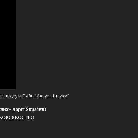
 відгуки" або "Аксус відгуки"
них» доріг України!
ЬКОЮ ЯКОСТЮ!