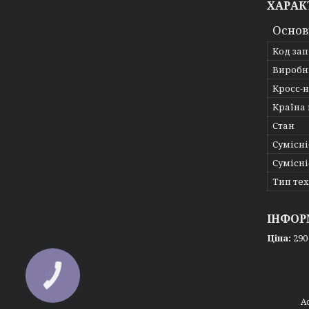
ХАРАК
Основ
Код за
Виробн
Кросс-
Країна
Стан
Сумісні
Сумісні
Тип те
ІНФОР
Ціна:
290
КНОПКА
ЗВ'ЯЗКУ