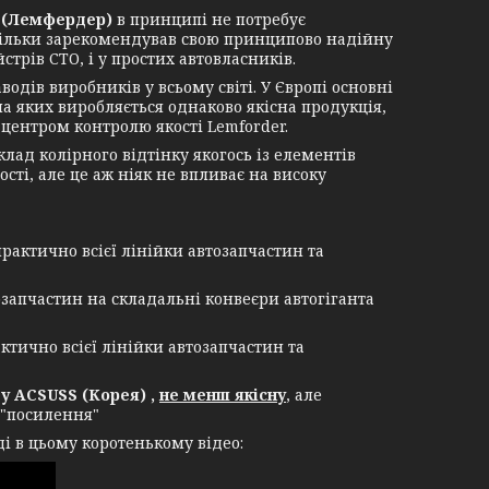
(Лемфердер)
в принципі не потребує
стільки зарекомендував свою принципово надійну
трів СТО, і у простих автовласників.
в виробників у всьому світі. У Європі основні
 на яких виробляється однаково якісна продукція,
центром контролю якості Lemforder.
ад колірного відтінку якогось із елементів
сті, але це аж ніяк не впливає на високу
рактично всієї лінійки автозапчастин та
озапчастин на складальні конвеєри автогіганта
ктично всієї лінійки автозапчастин та
 ACSUSS (Корея) ,
не менш якісну
, але
 "посилення"
і в цьому коротенькому відео: