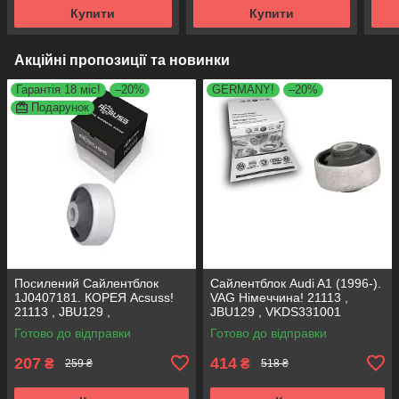
JBU1362 , VKDS331027
JBU1362 , VKDS331027
JBU
Купити
Купити
Акційні пропозиції та новинки
Гарантія 18 міс!
–20%
GERMANY!
–20%
Подарунок
Посилений Сайлентблок
Сайлентблок Audi A1 (1996-).
1J0407181. КОРЕЯ Acsuss!
VAG Німеччина! 21113 ,
21113 , JBU129 ,
JBU129 , VKDS331001
VKDS331001
Готово до відправки
Готово до відправки
207
414
₴
₴
259 ₴
518 ₴