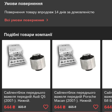
Умови повернення
Повернення товару впродовж 14 днів за домовленістю
Всі умови повернення
Подібні товари компанії
Сайлентблок переднього
Сайлентблок переднього
Сайл
важеля передній Audi Q5
важеля передній Porsche
важе
(2007-). Нижній.
Macan (2007-). Нижній.
Б8 Б
Внутрішній. VAG
Внутрішній. VAG
Внут
644
644
644
₴
₴
805 ₴
805 ₴
Німеччина! 35381 ,
Німеччина! 35381 ,
Німе