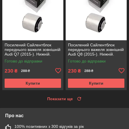
Посилений Сайлентблок
Посилений Сайлентблок
переднього важеля зовнішній
переднього важеля зовнішній
Audi Q7 (2015-). Нижній.
Audi Q8 (2015-). Нижній.
КОРЕЯ Acsuss! FE175192 ,
КОРЕЯ Acsuss! FE175192 ,
Готово до відправки
Готово до відправки
VKDS331087
VKDS331087
230
230
₴
₴
288 ₴
288 ₴
Купити
Купити
Показати ще
Про нас
100% позитивних з 300 відгуків за рік