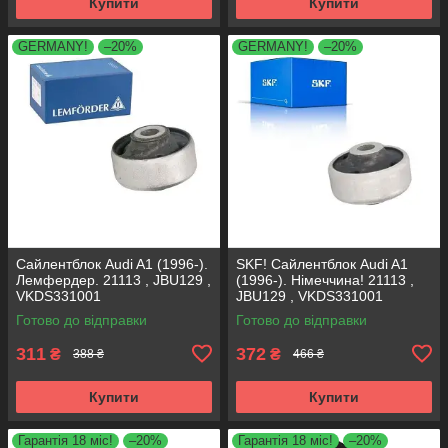
Купити
Купити
GERMANY!
–20%
GERMANY!
–20%
Сайлентблок Audi A1 (1996-).
SKF! Сайлентблок Audi A1
Лемфердер. 21113 , JBU129 ,
(1996-). Німеччина! 21113 ,
VKDS331001
JBU129 , VKDS331001
Готово до відправки
Готово до відправки
311
372
₴
₴
388 ₴
466 ₴
Купити
Купити
Гарантія 18 міс!
–20%
Гарантія 18 міс!
–20%