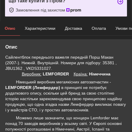
Що таке купити з Пром?
Замовлення під захистом
Опис
Характеристики
Доставка
Оплата
Умови п
Опис
Сайлентблок переднього важеля передній Порш Макан
(2007-). Нижній. Внутрішній. Номери для підбору: 35381 ,
JBU1362 , VKDS331027.
Виробник:
LEMFORDER
Крaїна:
Німеччина
Німецький виробник мегаякісних автозапчастин -
LEMFORDER (Лемфердер)
в принципі не потребує
додаткового опису, оскільки цей бренд за свою столітню
історію настільки зарекомендував свою принципово надійну
продукцію, що одна згадка назви Лемфердер викликає повагу
і у майстрів СТО, і у простих автовласників.
Можемо лише зазначити, що концерн Lemforder має
понад 70 заводів виробників у всьому світі. У Європі основні
потужності розташовані в Німеччині, Австрії, Іспанії та