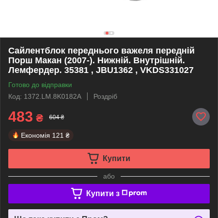
Сайлентблок переднього важеля передній
Порш Макан (2007-). Нижній. Внутрішній.
Лемфердер. 35381 , JBU1362 , VKDS331027
Готово до відправки
Код: 1372.LM.8K0182A
Роздріб
483
₴
604 ₴
Економія
121 ₴
Купити
або
Купити з