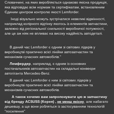
Словаччині, на яких виробляється однаково якісна продукція,
яка відповідає всім нормам та сертифікатам, встановленим
Єдиним центром контролю якості Lemforder.
Іноді візуально можуть зустрічатися невеликі відмінності,
наприклад колірного відтінку якогось із елементів запчастини,
залежно від регіональної схильності виробничої потужності,
але це аж ніяк не впливає на високу надійність автодеталі.
В даний час Lemforder є одним зі світових лідерів у
виробництві практично всієї лінійки автозапчастин та
механізмів сучасних автомобілів."
Лемфердер
, наприклад, є одним із основних
постачальників автозапчастин на складальні конвеєри
автогіганта Mercedes-Benz.
В даний час Lemforder є ним зі світових лідерів у
виробництві практично всієї лінійки автозапчастин та
механізмів сучасних автомобілів.
А також хочемо вам запропонувати цю ж запчастину
від бренду ACSUSS (Корея) ,
не менш якісну
, але набагато
дешевшу, а ще вони робляться із застосуванням технологій
"посилення"