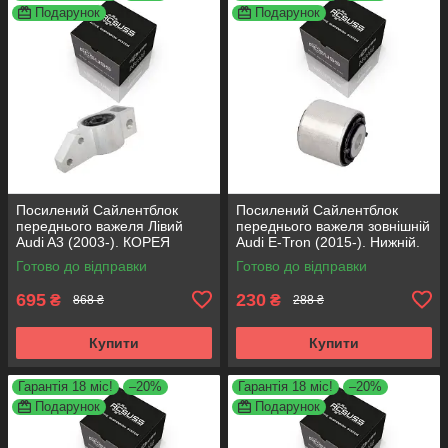
Подарунок
Подарунок
Посилений Сайлентблок
Посилений Сайлентблок
переднього важеля Лівий
переднього важеля зовнішній
Audi A3 (2003-). КОРЕЯ
Audi E-Tron (2015-). Нижній.
Acsuss! 34762 , JBU691 ,
КОРЕЯ Acsuss! FE175192 ,
Готово до відправки
Готово до відправки
VKDS331004
VKDS331087
695
230
₴
₴
868 ₴
288 ₴
Купити
Купити
Гарантія 18 міс!
–20%
Гарантія 18 міс!
–20%
Подарунок
Подарунок