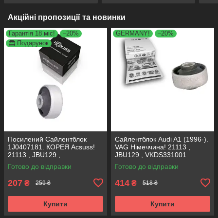
Акційні пропозиції та новинки
Гарантія 18 міс!
–20%
GERMANY!
–20%
Подарунок
Посилений Сайлентблок
Сайлентблок Audi A1 (1996-).
1J0407181. КОРЕЯ Acsuss!
VAG Німеччина! 21113 ,
21113 , JBU129 ,
JBU129 , VKDS331001
VKDS331001
Готово до відправки
Готово до відправки
207
414
₴
₴
259 ₴
518 ₴
Купити
Купити