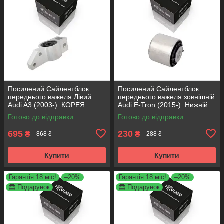
Посилений Сайлентблок
Посилений Сайлентблок
переднього важеля Лівий
переднього важеля зовнішній
Audi A3 (2003-). КОРЕЯ
Audi E-Tron (2015-). Нижній.
Acsuss! 34762 , JBU691 ,
КОРЕЯ Acsuss! FE175192 ,
Готово до відправки
Готово до відправки
VKDS331004
VKDS331087
695
230
₴
₴
868 ₴
288 ₴
Купити
Купити
Гарантія 18 міс!
–20%
Гарантія 18 міс!
–20%
Подарунок
Подарунок