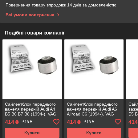
Повернення товару впродовж 14 днів за домовленістю
Всі умови повернення
Подібні товари компанії
Сайлентблок переднього
Сайлентблок переднього
Сайл
важеля передній Audi A4
важеля передній Audi A6
важе
B5 B6 B7 B8 (1994-). VAG
Allroad C6 (1994-). VAG
Б5 Б
Німеччина! 35378 ,
Німеччина! 35378 ,
Німе
414
414
414
₴
₴
518 ₴
518 ₴
TD437W , VKDS331029
TD437W , VKDS331029
TD4
Купити
Купити