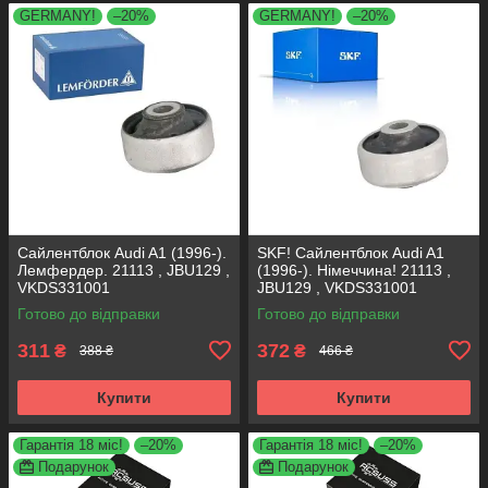
GERMANY!
–20%
GERMANY!
–20%
Сайлентблок Audi A1 (1996-).
SKF! Сайлентблок Audi A1
Лемфердер. 21113 , JBU129 ,
(1996-). Німеччина! 21113 ,
VKDS331001
JBU129 , VKDS331001
Готово до відправки
Готово до відправки
311
372
₴
₴
388 ₴
466 ₴
Купити
Купити
Гарантія 18 міс!
–20%
Гарантія 18 міс!
–20%
Подарунок
Подарунок