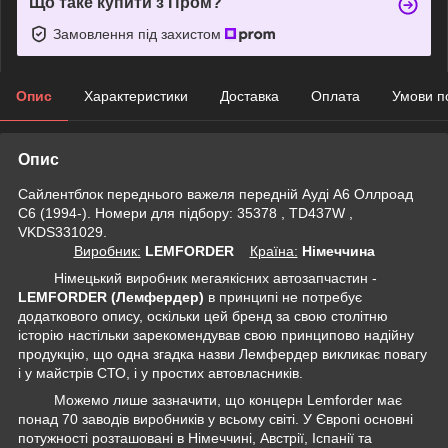
Що таке купити з Пром?
Замовлення під захистом
Опис
Характеристики
Доставка
Оплата
Умови п
Опис
Сайлентблок переднього важеля передній Ауді А6 Оллроад
С6 (1994-). Номери для підбору: 35378 , TD437W ,
VKDS331029.
Виробник:
LEMFORDER
Крaїна:
Німеччина
Німецький виробник мегаякісних автозапчастин -
LEMFORDER (Лемфердер)
в принципі не потребує
додаткового опису, оскільки цей бренд за свою столітню
історію настільки зарекомендував свою принципово надійну
продукцію, що одна згадка назви Лемфердер викликає повагу
і у майстрів СТО, і у простих автовласників.
Можемо лише зазначити, що концерн Lemforder має
понад 70 заводів виробників у всьому світі. У Європі основні
потужності розташовані в Німеччині, Австрії, Іспанії та