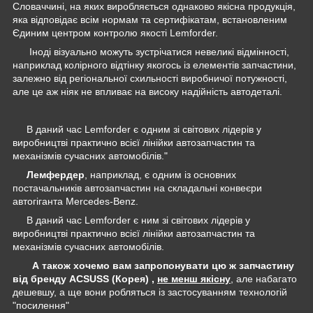
Словаччині, на яких виробляється однаково якісна продукція,
яка відповідає всім нормам та сертифікатам, встановленим
Єдиним центром контролю якості Lemforder.
Іноді візуально можуть зустрічатися невеликі відмінності,
наприклад колірного відтінку якогось із елементів запчастини,
залежно від регіональної схильності виробничої потужності,
але це аж ніяк не впливає на високу надійність автодеталі.
В даний час Lemforder є одним зі світових лідерів у
виробництві практично всієї лінійки автозапчастин та
механізмів сучасних автомобілів."
Лемфердер
, наприклад, є одним із основних
постачальників автозапчастин на складальні конвеєри
автогіганта Mercedes-Benz.
В даний час Lemforder є ним зі світових лідерів у
виробництві практично всієї лінійки автозапчастин та
механізмів сучасних автомобілів.
А також хочемо вам запропонувати цю ж запчастину
від бренду ACSUSS (Корея) ,
не менш якісну
, але набагато
дешевшу, а ще вони робляться із застосуванням технологій
"посилення"