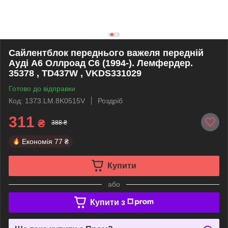
Сайлентблок переднього важеля передній
Ауді А6 Оллроад С6 (1994-). Лемфердер.
35378 , TD437W , VKDS331029
Готово до відправки
Код: 1373.LM.8K0515V
Роздріб
311
₴
388 ₴
Економія
77 ₴
Купити
або
Купити з