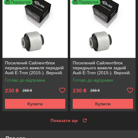
Подарунок
Подарунок
Посилений Сайлентблок
Посилений Сайлентблок
переднього важеля передній
переднього важеля задній
Audi E-Tron (2015-). Верхній.
Audi E-Tron (2015-). Верхній.
КОРЕЯ Acsuss! 42214 ,
КОРЕЯ Acsuss! 42214 ,
Готово до відправки
Готово до відправки
FE108113 , VKDS331082
FE108113 , VKDS331082
230
230
₴
₴
288 ₴
288 ₴
Купити
Купити
Показати ще