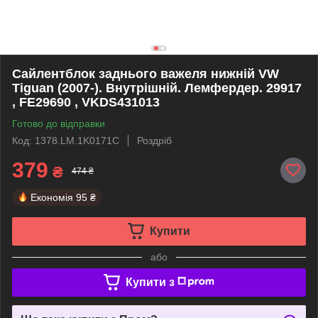
Сайлентблок заднього важеля нижній VW
Tiguan (2007-). Внутрішній. Лемфердер. 29917
, FE29690 , VKDS431013
Готово до відправки
Код: 1378.LM.1K0171C
Роздріб
379
₴
474 ₴
Економія
95 ₴
Купити
або
Купити з