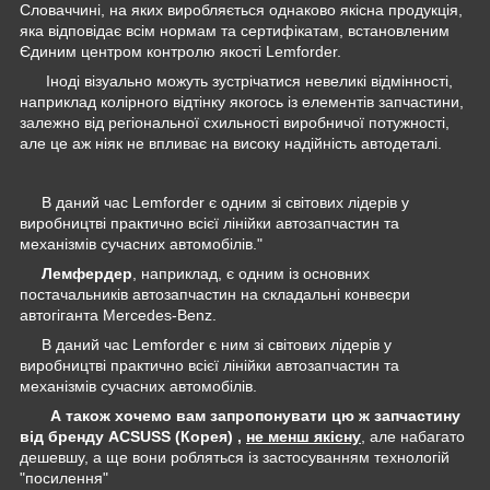
Словаччині, на яких виробляється однаково якісна продукція,
яка відповідає всім нормам та сертифікатам, встановленим
Єдиним центром контролю якості Lemforder.
Іноді візуально можуть зустрічатися невеликі відмінності,
наприклад колірного відтінку якогось із елементів запчастини,
залежно від регіональної схильності виробничої потужності,
але це аж ніяк не впливає на високу надійність автодеталі.
В даний час Lemforder є одним зі світових лідерів у
виробництві практично всієї лінійки автозапчастин та
механізмів сучасних автомобілів."
Лемфердер
, наприклад, є одним із основних
постачальників автозапчастин на складальні конвеєри
автогіганта Mercedes-Benz.
В даний час Lemforder є ним зі світових лідерів у
виробництві практично всієї лінійки автозапчастин та
механізмів сучасних автомобілів.
А також хочемо вам запропонувати цю ж запчастину
від бренду ACSUSS (Корея) ,
не менш якісну
, але набагато
дешевшу, а ще вони робляться із застосуванням технологій
"посилення"