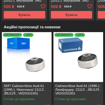
(2011-). Внутрішній. VAG
(2011-). Внутрішній. VAG
(200
Німеччина! 29917 ,
Німеччина! 29917 ,
Німе
506
506
506
₴
₴
633 ₴
633 ₴
FE29690 , VKDS431013
FE29690 , VKDS431013
FE2
Купити
Купити
Акційні пропозиції та новинки
GERMANY!
–20%
GERMANY!
–20%
SKF! Сайлентблок Audi A1
Сайлентблок Audi A1 (1996-).
(1996-). Німеччина! 21113 ,
Лемфердер. 21113 , JBU129 ,
JBU129 , VKDS331001
VKDS331001
Готово до відправки
Готово до відправки