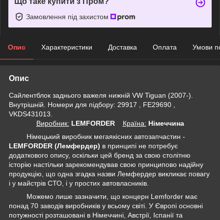
Що таке купити з Пром?
Замовлення під захистом
Опис
Характеристики
Доставка
Оплата
Умови п
Опис
Сайлентблок заднього важеля нижній VW Tiguan (2007-).
Внутрішній. Номери для підбору: 29917 , FE29690 ,
VKDS431013.
Виробник:
LEMFORDER
Крaїна:
Німеччина
Німецький виробник мегаякісних автозапчастин -
LEMFORDER (Лемфердер)
в принципі не потребує
додаткового опису, оскільки цей бренд за свою столітню
історію настільки зарекомендував свою принципово надійну
продукцію, що одна згадка назви Лемфердер викликає повагу
і у майстрів СТО, і у простих автовласників.
Можемо лише зазначити, що концерн Lemforder має
понад 70 заводів виробників у всьому світі. У Європі основні
потужності розташовані в Німеччині, Австрії, Іспанії та