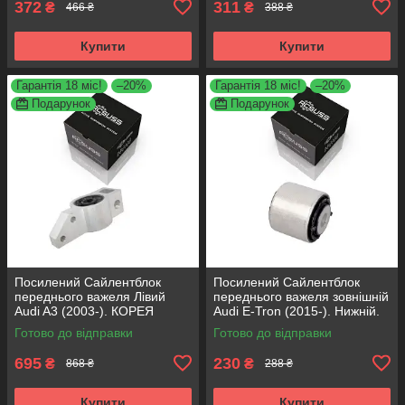
372
311
₴
₴
466 ₴
388 ₴
Купити
Купити
Гарантія 18 міс!
–20%
Гарантія 18 міс!
–20%
Подарунок
Подарунок
Посилений Сайлентблок
Посилений Сайлентблок
переднього важеля Лівий
переднього важеля зовнішній
Audi A3 (2003-). КОРЕЯ
Audi E-Tron (2015-). Нижній.
Acsuss! 34762 , JBU691 ,
КОРЕЯ Acsuss! FE175192 ,
Готово до відправки
Готово до відправки
VKDS331004
VKDS331087
695
230
₴
₴
868 ₴
288 ₴
Купити
Купити