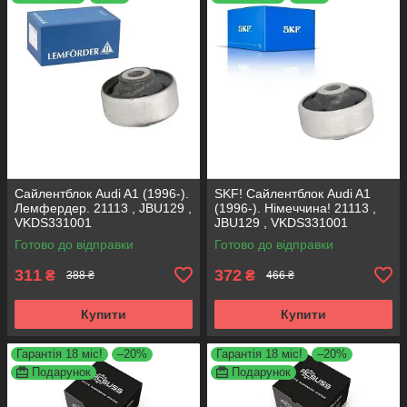
Сайлентблок Audi A1 (1996-).
SKF! Сайлентблок Audi A1
Лемфердер. 21113 , JBU129 ,
(1996-). Німеччина! 21113 ,
VKDS331001
JBU129 , VKDS331001
Готово до відправки
Готово до відправки
311
372
₴
₴
388 ₴
466 ₴
Купити
Купити
Гарантія 18 міс!
–20%
Гарантія 18 міс!
–20%
Подарунок
Подарунок