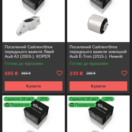
Посилений Сайлентблок
Посилений Сайлентблок
переднього важеля Лівий
переднього важеля зовнішній
Audi A3 (2003-). КОРЕЯ
Audi E-Tron (2015-). Нижній.
Acsuss! 34762 , JBU691 ,
КОРЕЯ Acsuss! FE175192 ,
Готово до відправки
Готово до відправки
VKDS331004
VKDS331087
695
230
₴
₴
868 ₴
288 ₴
Купити
Купити
Гарантія 18 міс!
–20%
Гарантія 18 міс!
–20%
Подарунок
Подарунок