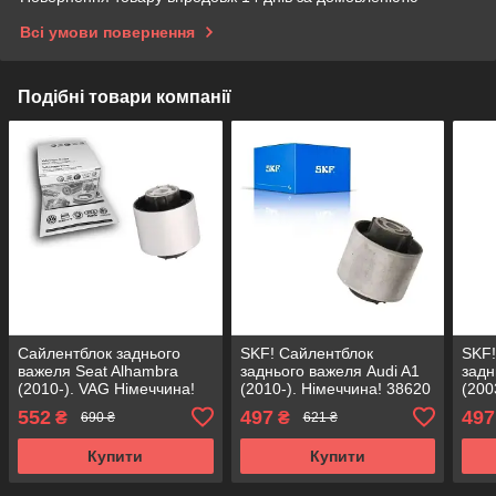
Всі умови повернення
Подібні товари компанії
Сайлентблок заднього
SKF! Сайлентблок
SKF!
важеля Seat Alhambra
заднього важеля Audi A1
задн
(2010-). VAG Німеччина!
(2010-). Німеччина! 38620
(200
38620 , FE29568 ,
, FE29568 , VKDS431001
, FE
552
497
497
₴
₴
690 ₴
621 ₴
VKDS431001
Купити
Купити