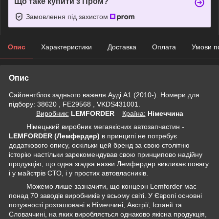
Що таке купити з Пром?
Замовлення під захистом
Опис
Характеристики
Доставка
Оплата
Умови п
Опис
Сайлентблок заднього важеля Ауді А1 (2010-). Номери для
підбору: 38620 , FE29568 , VKDS431001.
Виробник:
LEMFORDER
Крaїна:
Німеччина
Німецький виробник мегаякісних автозапчастин -
LEMFORDER (Лемфердер)
в принципі не потребує
додаткового опису, оскільки цей бренд за свою столітню
історію настільки зарекомендував свою принципово надійну
продукцію, що одна згадка назви Лемфердер викликає повагу
і у майстрів СТО, і у простих автовласників.
Можемо лише зазначити, що концерн Lemforder має
понад 70 заводів виробників у всьому світі. У Європі основні
потужності розташовані в Німеччині, Австрії, Іспанії та
Словаччині, на яких виробляється однаково якісна продукція,