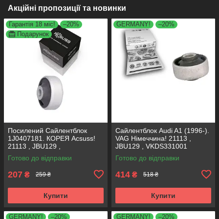
Акційні пропозиції та новинки
Гарантія 18 міс!
–20%
GERMANY!
–20%
Подарунок
Посилений Сайлентблок
Сайлентблок Audi A1 (1996-).
1J0407181. КОРЕЯ Acsuss!
VAG Німеччина! 21113 ,
21113 , JBU129 ,
JBU129 , VKDS331001
VKDS331001
Готово до відправки
Готово до відправки
207
414
₴
₴
259 ₴
518 ₴
Купити
Купити
GERMANY!
–20%
GERMANY!
–20%