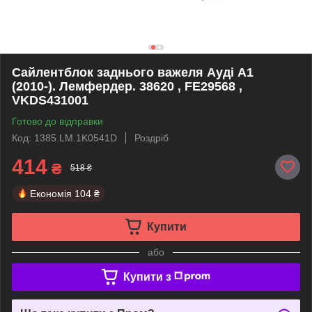
Сайлентблок заднього важеля Ауді А1
(2010-). Лемфердер. 38620 , FE29568 ,
VKDS431001
Готово до відправки
Код: 1385.LM.1K0541D
Роздріб
414
₴
518 ₴
Економія
104 ₴
Купити
або
Купити з