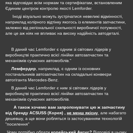
яка відповідає всім нормам та сертифікатам, встановленим
Єдиним центром контролю якості Lemforder.
Іноді візуально можуть зустрічатися невеликі відмінності,
наприклад колірного відтінку якогось із елементів запчастини,
залежно від регіональної схильності виробничої потужності,
але це аж ніяк не впливає на високу надійність автодеталі.
В даний час Lemforder є одним зі світових лідерів у
виробництві практично всієї лінійки автозапчастин та
механізмів сучасних автомобілів."
Лемфердер
, наприклад, є одним із основних
постачальників автозапчастин на складальні конвеєри
автогіганта Mercedes-Benz.
В даний час Lemforder є ним зі світових лідерів у
виробництві практично всієї лінійки автозапчастин та
механізмів сучасних автомобілів.
А також хочемо вам запропонувати цю ж запчастину
від бренду ACSUSS (Корея) ,
не менш якісну
, але набагато
дешевшу, а ще вони робляться із застосуванням технологій
"посилення"
Чому потрібно обрати
корейський Аксус?
Відповіді в цьому